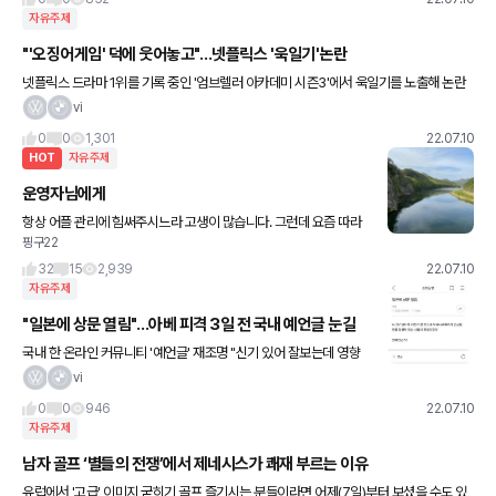
자유주제
"'오징어게임' 덕에 웃어놓고"…넷플릭스 '욱일기'논란
넷플릭스 드라마 1위를 기록 중인 '엄브렐러 아카데미 시즌3'에서 욱일기를 노출해 논란
이다. 9일 사이버 외교 사절단 반크는 '엄브렐러 아카데미 시즌3' 6회와 10회 여러 장면
vi
에서 일본 제국주의
0
0
1,301
22.07.10
HOT
자유주제
운영자님에게
항상 어플 관리에 힘써주시느라 고생이 많습니다. 그런데 요즘 따라
핑구22
정치글or차량과 관련없는 글들이 보입니다. 예전엔 차관련된 글만
올라와서 정보들을 알아갈 수 있어 좋았던 기억 뿐 이였는데 요즘은
32
15
2,939
22.07.10
자유주제
"일본에 상문 열림"…아베 피격 3일 전 국내 예언글 눈길
국내 한 온라인 커뮤니티 '예언글' 재조명 "신기 있어 잘보는데 영향
력있는 사람 죽어" 아베 신조 전 일본 총리가 8일 가두 연설 도중 총
vi
격으로 사망한 가운데, 사고 3일 전 한 국내 온라인 커뮤
0
0
946
22.07.10
자유주제
남자 골프 ‘별들의 전쟁’에서 제네시스가 쾌재 부르는 이유
유럽에서 '고급' 이미지 굳히기 골프 즐기시는 분들이라면 어제(7일)부터 보셨을 수도 있