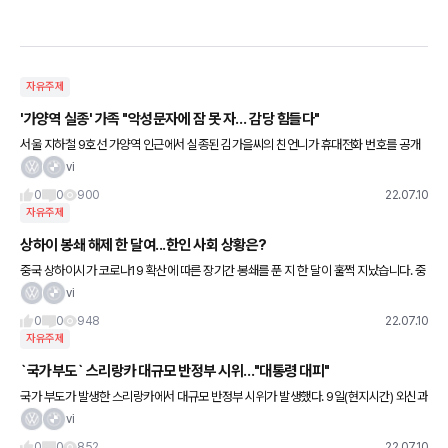
자유주제
'가양역 실종' 가족 "악성문자에 잠 못 자… 감당 힘들다"
서울 지하철 9호선 가양역 인근에서 실종된 김가을씨의 친언니가 휴대전화 번호를 공개
한 뒤 악성 메시지를 받고 있는 것으로 나타났다. 김씨의 언니 A씨는 지난 8일 자신의 인
vi
스타그램에 "제 동생이
0
0
900
22.07.10
자유주제
상하이 봉쇄 해제 한 달여...한인 사회 상황은?
중국 상하이시가 코로나19 확산에 따른 장기간 봉쇄를 푼 지 한 달이 훌쩍 지났습니다. 중
국 당국은 코로나19와의 전쟁에서 승리했다고 선언했지만, 한인 사회의 표정은 밝지만은
vi
않다고 합니다. 박
0
0
948
22.07.10
자유주제
`국가부도` 스리랑카 대규모 반정부 시위…"대통령 대피"
국가 부도가 발생한 스리랑카에서 대규모 반정부 시위가 발생했다. 9일(현지시간) 외신과
스리랑카 매체에 따르면 이날 수도 콜롬보의 대통령 관저 인근과 거리에서는 수천명이 정
vi
권 퇴진을 요구하며 시위
0
0
852
22.07.10