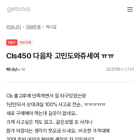
커뮤니티
자유주제
게시글
HOT
자유주제
Cls450 다음차 고민도와쥬세여 ㅠㅠ
빠냐냥
22.07.10
1,734
Lv
10
Cls 출고후에 만족하면서 잘 타구있었는뎅
1년안되서 상대과실 100% 사고로 전손.. ㅠㅠㅠㅠㅠ
새로 구매해야 하는데 갈곳이 없네요..
크게 사고싶은 차도 없고.. 같은모델 또 사자니
뭔가 아깝다는 생각이 쪼오금 드네요.. 비슷한 가격대에
20대 후반 여자가 탈만한 괜찮은 차 있을까요?