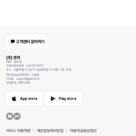
고객센터 문의하기
(주) 겟차
대표 : 정유철
사업자등록번호 : 243-87-00137
주소 : 서울특별시 강남구 삼성로91길 32 10층, 11층, 12층
개인정보보호책임자 : 이동용
이메일 : support@getcha.kr
전화번호: 1800-0456
App store
Play store
서비스 이용약관
개인정보처리방침
자동차금융모집인