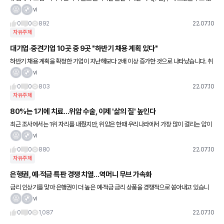
는 스코티시 오픈. 아마 곳곳에서 보인 로고와 차량들이 낯익으셨을텐데, 제네시스가 공식
vi
후원사입니다. 스코
0
0
892
22.07.10
자유주제
대기업·중견기업 10곳 중 9곳 "하반기 채용 계획 있다"
하반기 채용 계획을 확정한 기업이 지난해보다 2배 이상 증가한 것으로 나타났습니다. 취
업정보플랫폼 캐치는 오늘(9일) 상위 445개 기업을 대상으로 하반기 채용 계획을 조사
vi
한 결과 '수시채용을 한
0
0
803
22.07.10
자유주제
80%는 1기에 치료…위암 수술, 이제 '삶의 질' 높인다
최근 조사에서는 1위 자리를 내줬지만, 위암은 한때 우리나라에서 가장 많이 걸리는 암이
었습니다. 그래서 위암을 일찍 발견하기 위해 건강검진에 내시경이 필수품처럼 포함됐고,
vi
암 검진 사업에서도 마
0
0
880
22.07.10
자유주제
은행권, 예·적금 특판 경쟁 치열…역머니 무브 가속화
금리 인상기를 맞아 은행권이 더 높은 예·적금 금리 상품을 경쟁적으로 쏟아내고 있습니
다. 오늘(9일) 금융권에 따르면 KB국민·신한·SC제일은행 등 은행권은 고금리의 예·적금
vi
상품 한정 판매로 고
0
0
1,087
22.07.10