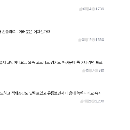
0
4
1,739
로또 살 때 마다 상상하곤 하는데요..(이뤄지진 않네요) 저는 드림카 벤틀리로.. 여러분은 어떠신가요
0
12
1,360
민이네요... 요즘 코로나로 경기도 어려운데 쫌 기다리면 프로
0
7
910
기도하고 적재공간도 앞뒤로있고 유튭보면서 마음에 쏙쏙드네요 혹시
어떤지 알려주
1
2
2,230