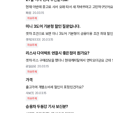
현재 아반떼 중고로 사서 오래 타서 새 차바꾸려고 고민하구잇어요!
에 망설여지구요 k7에 꽂혀서 k7만보이는데 k7화이트 여자가
짜응
20.03.15
자유주제
미니 3도어 기본형 할인 질문입니다.
겟차 조건으로 보면 미니 3도어 기본형이 금융이용 조건 최대 할
인가요? 재구매할인 없이는 500만원까지 해주는 곳이 없는 것 
겟차29333
20.03.15
자유주제
리스사 다이렉트 연결시 좋은점이 뭔가요?
겟차 리스 구매상담을 했더니 현대캐피탈에서 연락오더군요 근데 영업사원을 통해 구매하면 현금 100~150페이백이 있는데 리스사로
바로 연결되니 썬팅외엔 서비스가 전혀 없던데.. 영업사원을 통해 
공일삼오
20.03.15
자유주제
가격
출고가에 개별소비세 할인이 포함된건가요?
샤보크
20.03.15
자유주제
승용차 두동강 기사 보신분?