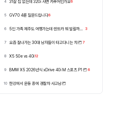
31살 집 없는데 320i 사면 카푸어인가요
4
6
GV70 4륜 질문드립니다
5
6
5인 가족 제주도 여행가는데 렌트카 뭐 빌릴까요 ㅎ
6
3
요즘 잘나가는 30대 남자들이 타고다니는 차
7
7
X5 50e vs 40i
8
12
BMW X5 2026년식 xDrive 40i M 스포츠 P1
9
6
한강에서 운동 중에 경찰차 사고남
10