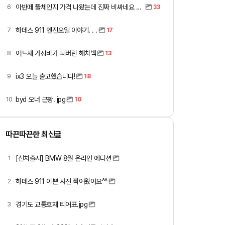
아반떼 풀체인지 가격 나왔는데 진짜 비싸네요 ㅎㅎ
6
33
하데스 911 엔진오일 이야기. . .
7
17
어느새 가성비가 되버린 해치백
8
13
ix3 오늘 출고했습니다!
9
18
byd 오너 근황. jpg
10
10
따끈따끈한 최신글
[신차출시] BMW 8월 온라인 에디션
1
하데스 911 이쁜 사진 찍어왔어요^^
2
경기도 교통호재 티어표.jpg
3