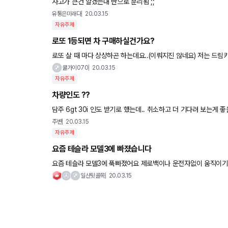
사고가 큰건 알겠는대 반으로 분리됨 ;;
유통은미래다
20.03.15
자유주제
로또 1등되면 차 구매하실건가요?
쿨가이070
20.03.15
자유주제
차량인도 ??
담주 6gt 30i 인도 받기로 했는데.. 취소하고 더 기다려 보는게 좋을지 고
모션도 좋아질거 같기도 하고 ㅠㅠ 이번달 차량 인도 받기
주변
20.03.15
자유주제
요즘 테슬라 모델3에 빠졌습니다
요즘 테슬라 모델3에 푹빠졌어요 제로백이나 운전자없이 움직이
테슬라 오너분이나 타보신분 있으시면 3인가족,부부+신생아 에 
일산뒷골목
20.03.15