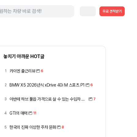
무료 견적받기
놓치기 아까운 HOT글
카이엔 출근리뷰
1
6
BMW X5 2026년식 xDrive 40i M 스포츠 P1
2
6
아반떼 하브 풀옵 가격으로 살 수 있는 수입차 모아봤습니다 (중고 포함)
3
7
GTI의 매력
4
11
한국의 진짜 이상한 주차 문화
5
8