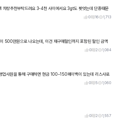
! 차량추천부탁드려요 3-4천 사이에서요 3gt도 봣엇는데 단종때문
0
16
1,713
인이 500만원으로 나오는데, 이건 재구매할인까지 포함된 할인 금액
같은데
0
2
1,084
리
0
5
1,060
0
2
1,557