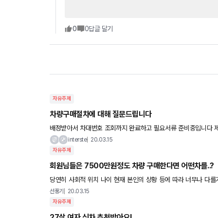
0
0
답글 달기
자유주제
차량구매절차에 대해 질문드립니다
배정받아서 차대번호 조회까지 완료하고 필요서류 준비중입니다 제가
가고 번호판이 나오는건가요?? PDI시 문제가있는지 여부도 
interste
20.03.15
자유주제
회원님들은 7500만원정도 차량 구매한다면 어떤차를..?
당연히 사회적 위치 나이 현재 본인의 상황 등에 따라 너무나 다를거라는걸 압니다. 댓글에 적어주신다면 어
각하시는 나이 , 등등 참고좀 해보고 싶어 여쭈어 봅니다. 저라
선풍기
20.03.15
자유주제
27살 여자 신차 추천받아요!