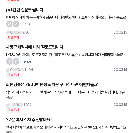
자유주제
pdi관련 질문드립니다
이번에 외제차 처음 구매하게됐습니다 배정받고 차대번호 받은상태구요 .. 다음주중으로
인수받으려고 말씀드렸더니 출고팀에 연락해서 PDI 진행한다고 하시네요 딜러분이 가능
interste
성은 낮겠지만 PDI 진행시
0
6
926
20.03.15
자유주제
차량구매절차에 대해 질문드립니다
배정받아서 차대번호 조회까지 완료하고 필요서류 준비중입니다 제가 딜러분께 서류가
다 준비됐다고 말하고 보내면 그때 PDI 가 들어가고 번호판이 나오는건가요?? PDI시 문
interste
제가있는지 여부도 알고싶은
0
10
1,404
20.03.15
자유주제
회원님들은 7500만원정도 차량 구매한다면 어떤차를..?
당연히 사회적 위치 나이 현재 본인의 상황 등에 따라 너무나 다를거라는걸 압니다. 댓글
선풍기
에 적어주신다면 어떤 차종이있고 그 차종을 생각하시는 나이 , 등등 참고좀 해보고 싶어
여쭈어 봅니다. 저라
1
18
1,822
20.03.15
자유주제
27살 여자 신차 추천받아요!
현재 아반떼 중고로 사서 오래 타서 새 차바꾸려고 고민하구잇어요!! 차량추천부탁드려요
짜응