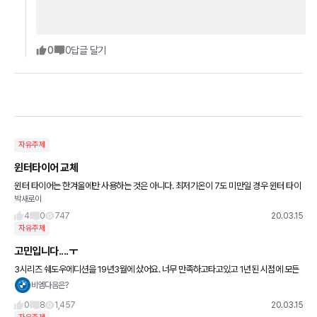
0
0
답글 달기
자유주제
윈터타이어 교체
윈터 타이어는 한겨울에만 사용하는 것은 아니다. 최저기온이 7도 미만일 경우 윈터 타이
박새로이
어가 제동력과 그립력 확보에 더 유리히기에 새벽이나 밤 늦은 시간에는 7도 미만으로 떨
어지는 경우가 여전히 많
4
0
747
20.03.15
자유주제
고민입니다....ㅜ
3시리즈 쉐도우에디션을 19년3월에 샀어요. 너무 만족하고타고있고 1년된 시점에 모든
할부를 상환했습니다. 하지만 작년까지는 안그랬는데 신형3시리즈 5시리즈 벤츠 e클래
비엠다음은?
스 g70 등등 조금은 럭셔
0
8
1,457
20.03.15