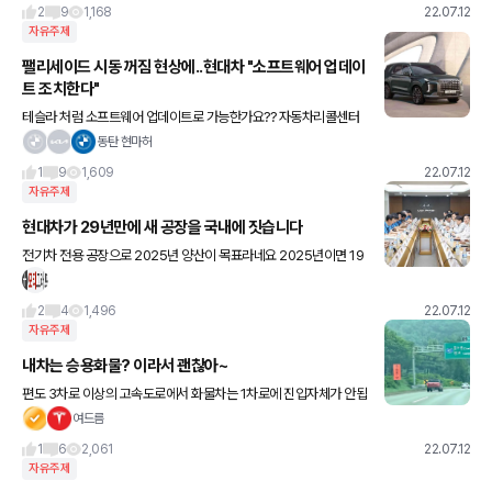
2
9
1,168
22.07.12
자유주제
팰리세이드 시동 꺼짐 현상에..현대차 "소프트웨어 업데이
트 조치한다"
테슬라 처럼 소프트웨어 업데이트로 가능한가요?? 자동차리콜센터
시동꺼짐 신고 한 달새 70건 넘어 현대차 더 뉴 팰리세이드 3.8 가솔
동탄 현마허
린 모델의 시동 꺼짐 증상이 빈번해지고 있다. 현대차는
1
9
1,609
22.07.12
자유주제
현대차가 29년만에 새 공장을 국내에 짓습니다
전기차 전용 공장으로 2025년 양산이 목표라네요 2025년이면 19
96년 아산공장 이후 29년 만에 새로운 공장이 가동되는겁니다.
2
4
1,496
22.07.12
자유주제
내차는 승용화물? 이라서 괜찮아~
편도 3차로 이상의 고속도로에서 화물차는 1차로에 진입자체가 안됩
니다 (사진은 영동고속 편도4차로) 고속도로 다니다보면 사진같이
여드름
이런 경우가 정말 많더라고요 모르시는 픽업 트럭 오너분들이 참 많
1
6
2,061
22.07.12
네
자유주제