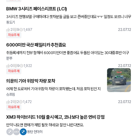
BMW 3시리즈 페이스리프트 (LCI)
3시리즈 현행모델 구매하려다 겟차분들 글들 보고 존버중인데요ㅜㅜ 일정도 모르니 너무
동도기
답답하네요.. 혹시 정보알고계신 분들 공유 가능하실까요?? 몇월정도즈음에.. 가능할까요
ㅜㅜ?? 사전예약은 걸
2
9
1,497
22.07.12
자유주제
6000미만 국산 패밀리카 추천좀요
취등록세까지 전부 합해서 6000미만이면 좋겠어요 두돌된 아이있는 30대중후반 이구
쭌쭈
요 산타페, 소렌토, 펠리, 카니발 이왕이면 하이브리드 사고 싶은데..고민이네요 Rav4까
지 생각하고 있습니다
0
9
1,922
22.07.12
자유주제
의문의 기아 위장막 차량 포착
어제 한 도로에서 기아 위장막 차량이 포착됐는데. 처음 포착된건 지
슈프림
난 8일이라고 합니다. 어떤 차일까요? 다음 세대 K3 일까요? 사진은
남자들의 자동차 인스타그램.
2
2
1,472
22.07.12
자유주제
XM3 하이브리드 10월 출시 예고, 코나보다 높은 연비 강점
만약 나오면 판매가 제법 될듯 하네요! 잘만 나온다면요.
동탄 현마허