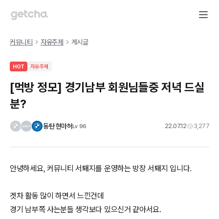
커뮤니티
자유주제
게시글
HOT
자유주제
[먹방 정모] 경기남부 회원님들중 저녁 드실
분?
동탄 현마허
22.07.12
3,277
Lv
96
안녕하세요, 커뮤니티 서퇘지를 운영하는 방장 서퇘지 입니다.
겟차 활동 많이 하면서 느낀건데
경기 남부쪽 사는분들 생각보다 있으신거 같아서요.