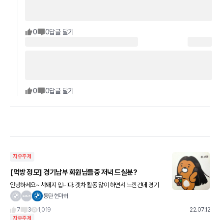
0
0
답글 달기
0
0
답글 달기
자유주제
[먹방 정모] 경기남부 회원님들중 저녁 드실분?
안녕하세요~ 서퇘지 입니다. 겟차 활동 많이 하면서 느낀건데 경기
남부쪽 사는분들 생각보다 있으신거 같아서요. 시간 괜찮으면 차 얘
동탄 현마허
기도 하고 인생 얘기하면서 맛있는 저녁 식사 하고 싶습니다.
7
3
1,019
22.07.12
자유주제