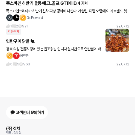
폭스바겐 하반기 돌풍 예고..골프 GTI에 ID.4 가세
폭스바겐코리아가 하반기 신차 파상 공세에 나선다. 가솔린, 디젤 모델에 이어 브랜드 첫
전기차도 선보인다. 현재 판매 라인업 대부분이 디젤뿐이라 다양한 파워트레인을 추가해
GoFoward
반전을 끌어낼지도 관심사다
1
2
921
22.07.12
자유주제
연탄구이 닭발 🐔
경북 의성 전통시장에 있는 원조닭발 입니다 실시간으로 연탄불에 바
로 구운 닭발에 묵밥과 함께 먹으면 닭발의 매운맛도 해소해가며 맛
여드름
있게 먹을 수 있어요 보리밥도 기본으로 나오며 잔치국수도 많이
6
5
963
22.07.12
고객센터 문의하기
(주) 겟차
대표 : 정유철