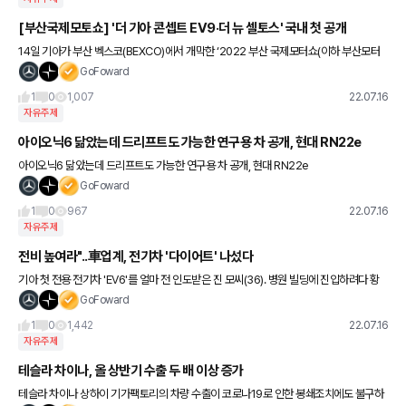
[부산국제모토쇼] '더 기아 콘셉트 EV9·더 뉴 셀토스' 국내 첫 공개
14일 기아가 부산 벡스코(BEXCO)에서 개막한 ‘2022 부산 국제모터쇼(이하 부산모터
쇼)’ 언론공개일 행사에서 ▲콘셉트 EV9 ▲더 뉴 셀토스를 최초 공개했다. 콘셉트 EV9
GoFoward
은 E-GMP를
1
0
1,007
22.07.16
자유주제
아이오닉6 닮았는데 드리프트도 가능한 연구용 차 공개, 현대 RN22e
아이오닉6 닮았는데 드리프트도 가능한 연구용 차 공개, 현대 RN22e
GoFoward
1
0
967
22.07.16
자유주제
전비 높여라"..車업계, 전기차 '다이어트' 나섰다
기아 첫 전용 전기차 'EV6'를 얼마 전 인도받은 진 모씨(36). 병원 빌딩에 진입하려다 황
당한 일을 겪었다. 주차빌딩에 들어가려는데 관리인에게 제지를 받은 것이다. 주차 관리인
GoFoward
은 "전기차는 무
1
0
1,442
22.07.16
자유주제
테슬라 차이나, 올 상반기 수출 두 배 이상 증가
테슬라 차이나 상하이 기가팩토리의 차량 수출이 코로나19로 인한 봉쇄조치에도 불구하