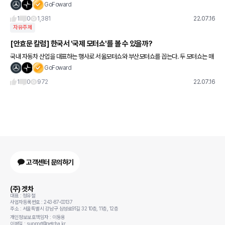
고 올 해 상반기 수출이 2021년 상반기의 4만 1,770대의 2배 이상인 9만 7,182대에 달
GoFoward
했다고 발표했다.
1
0
1,381
22.07.16
자유주제
[안효문 칼럼] 한국서 '국제 모터쇼'를 볼 수 있을까?
국내 자동차 산업을 대표하는 행사로 서울모터쇼와 부산모터쇼를 꼽는다. 두 모터쇼는 매
격년 열리며 국내외 자동차 업체들의 신차와 기술력을 소개하는 장으로 20년 이상 존속
GoFoward
해왔다. 그런데 코로나 팬
1
0
972
22.07.16
고객센터 문의하기
(주) 겟차
대표 : 정유철
사업자등록번호 : 243-87-00137
주소 : 서울특별시 강남구 삼성로91길 32 10층, 11층, 12층
개인정보보호책임자 : 이동용
이메일 : support@getcha.kr