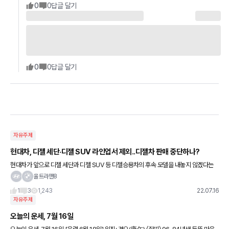
0
0
답글 달기
0
0
답글 달기
자유주제
현대차, 디젤 세단·디젤 SUV 라인업서 제외..디젤차 판매 중단하나?
현대차가 앞으로 디젤 세단과 디젤 SUV 등 디젤승용차의 후속 모델을 내놓지 않겠다는
방침이다. 14일 부산 벡스코에서 열리는 2022 부산모터쇼 현장에서 현대자동차 관계자
울트라맨8
는 “현대차는 앞으로 디
1
3
1,243
22.07.16
자유주제
오늘의 운세, 7월 16일