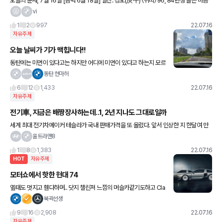
오늘의 운세, 7월 16일 [음력 6월 18일] 일진: 경오(庚午) 〈쥐띠〉 96, 84년생 들뜬 마음
을 가라앉혀라. 무작정 따라가다가는 낭패를 겪게 되니 꼼꼼히 확인할 필요가 있다. 72년
vi
생
1
2
997
22.07.16
자유주제
오늘 날씨가 기가 맥힙니다!!
동탄에는 미먼이 있다고는 하지만 어디에 미먼이 있다고 하는지 모르
겠네요ㅋㅋㅋ 집에 들어가는길에 찍어보았습니다ㅋㅋㅋ
동탄 현마허
6
12
1,433
22.07.16
자유주제
전기車, 지금은 배짱장사하는데..1, 2년 지나도 그대로일까
세계 최대 전기차메이커 테슬라가 국내 판매가격을 또 올렸다. 앞서 인상한 지 한달여 만
이다. 16일 테슬라 코리아 홈페이지를 보면, 모델3 롱레인지는 8469만7000원으로 직
울트라맨8
전에 견줘 118만원
1
8
1,383
22.07.16
HOT
자유주제
모터쇼에서 핫한 현대 74
옆태도 멋지고 휀다하며.. 닷지 챌린져 느낌의 머슬카같기도하고 Cla
ssico한 느낌을 너무 잘 살렸네요 ㄷ ㄷ 저는 차를살때 디자인에 무
북곽선생
게를 두는편인데 양산되면 갖고싶은 디자인입니다..ㅎ
9
16
2,908
22.07.16
자유주제