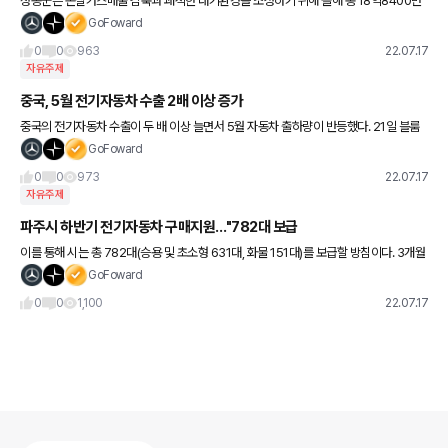
청송군은 온실가스배출 감축과 쾌적한 대기환경을 조성하기 위해 올해 총 18억8400만
원(국비61%, 도비 16%, 군비23%)의 예산으로 123대의 전기자동차 보조금을 지원할
GoFoward
계획이다. 하반기
0
0
963
22.07.17
자유주제
중국, 5월 전기자동차 수출 2배 이상 증가
중국의 전기자동차 수출이 두 배 이상 늘면서 5월 자동차 출하량이 반등했다. 21일 블룸
버그통신에 따르면 5월 중국에서 제조된 전기차 수출액은 12억 달러(1조5516억 원)로
GoFoward
지난해 동월 대
0
0
973
22.07.17
자유주제
파주시 하반기 전기자동차 구매지원…"782대 보급
이를 통해 시는 총 782대(승용 및 초소형 631대, 화물 151대)를 보급할 방침이다. 3개월
이상 파주시에 주소를 둔 개인 또는 법인이면 누구나 신청할 수 있다.
GoFoward
0
0
1,100
22.07.17