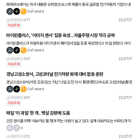
파워큐브세미는 자사 대용량 슈퍼정션 모스펫 제품이 중국 글로벌 전기자동차 기업의 내
장용 완속 충전기에 적용, 판매되고 있다고 밝혔다. 파워큐브세미는 최근 각광받고 있는
GoFoward
전기 자동차의 충전기
0
0
971
22.07.17
자유주제
아이윈플러스, '이미지 센서' 집중 육성…자율주행 시장 적극 공략
아이윈플러스가 자동차용 이미지센서 패키징사업을 집중 육성한다고 15일 밝혔다. 아이
윈플러스는 자율주행차의 핵심 부품인 차량용 이미지센서가 향후 전기자동차 및 내연기
GoFoward
관 자동차 전장부품의 핵심부
0
0
987
22.07.17
자유주제
경남고성소방서, 고성2터널 전기차량 화재 대비 합동 훈련
경남고성소방서(서장 김성규)는 지난 13일 오전 10시 통영대전고속도로 고성2터널(통영
방향)에서 전기차량 화재 발생에 대비해 도로공사 고성지사와 합동 소방훈련을 실시했다
GoFoward
고 밝혔다. 이번 훈
0
0
961
22.07.17
자유주제
매일 '이 과일' 한 개.. 뱃살 감량에 도움
건강 관리를 위해 '아보카도'를 챙겨 먹는 사람이 늘고 있다. 실제 아보카도는 비타민과 미
네랄이 풍부하게 함유된 '건강 과일'이다. 아보카도의 건강 효과를 입증한 다양한 연구 결
vi
과들을 알아본다. ◇
1
1
1,012
22.07.17