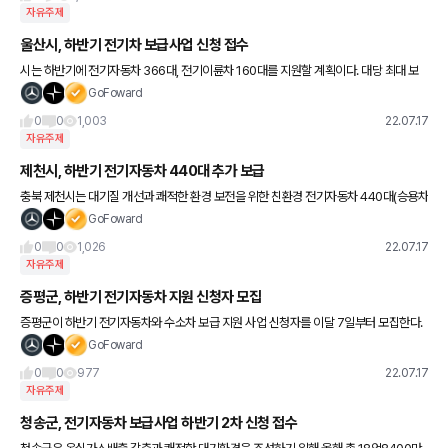
자유주제
울산시, 하반기 전기차 보급사업 신청 접수
시는 하반기에 전기자동차 366대, 전기이륜차 160대를 지원할 계획이다. 대당 최대 보
조금은 상반기와 같은 승용 1천50만원(국비 700만원, 시비 350만원), 화물(소형) 1천8
GoFoward
00만원(국비
0
0
1,003
22.07.17
자유주제
제천시, 하반기 전기자동차 440대 추가 보급
충북 제천시는 대기질 개선과 쾌적한 환경 보전을 위한 친환경 전기자동차 440대(승용차
260대, 화물차 180대)를 추가 보급한다. 전기자동차 구매 지원은 차종에 따라 전기승용
GoFoward
560만∼1400
0
0
1,026
22.07.17
자유주제
증평군, 하반기 전기자동차 지원 신청자 모집
증평군이 하반기 전기자동차와 수소차 보급 지원 사업 신청자를 이달 7일부터 모집한다.
보급대수는 전기자동차 23대(승용차 11대, 화물차 12대), 수소차 3대로 전기자동차 지원
GoFoward
대상 차량과 지원
0
0
977
22.07.17
자유주제
청송군, 전기자동차 보급사업 하반기 2차 신청 접수