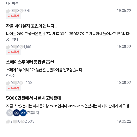
마리마루
립니다.
0
3
979
19.05.22
자유주제
차를 사야될지 고민이 됩니다..
나이는 28이고 월급은 인센포함 세후 300~350정도이고 계속해서 늘어나고 있습니다.
궁굼합니다
점점 나이도 들다보니 차를 사고싶고 필요성을 느끼고 있습니다. 그런데 차에대해서 정말
무지라.... 알려주세요
0
6
1,199
19.05.22
자유주제
스페이스투어러 등급별 옵션
스페이스투어러 3개 등급별 옵션차이를 알고싶습니다
이정수
0
2
1,239
19.05.22
자유주제
5000만원에서 차를 사고싶은데
지금보고있는거는 아테온이랑 mkz 입니다.<br><br>일본차는 아버지 반대가 너무 심
해서 못살듯하고<br><br>세단 좋아하긴하는데 위에2차량 말고 추천
흔들의자
2
10
2,533
19.05.22