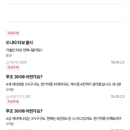
자유주제
쏘나타 터보 출시
가솔린 터보 언제나올까요?
궁금
1
1
825
19.05.23
자유주제
푸조 3008 어떤가요?
4세 여아포함 3식구구요. 현기차좀 피하려구요. 맥시멈 4천까지 생각중입니다. 아니면
꼬까온
다른괜찮은차량 추첨좀요^^;;
0
7
1,392
19.05.23
자유주제
푸조 3008 어떤가요?
4살 여아하나있는 3식구구요. 현재는 8년정도된 스r 타고있어요. 현기차좀 피해보려구
꼬까온
요. 맥스4천까지 생각중입니다.