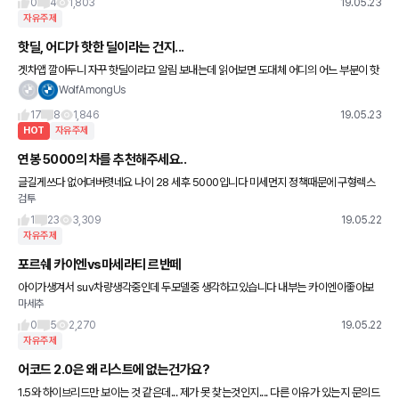
0
4
1,803
19.05.23
자유주제
핫딜, 어디가 핫한 딜이라는 건지...
겟차앱 깔아두니 자꾸 핫딜이라고 알림 보내는데 읽어보면 도대체 어디의 어느 부분이 핫
한 딜이라는 건지 1도 모르겠음 할인이라곤 한푼도 없는 리스 렌트 뿐인데 이자가 핫하게
WolfAmongUs
비싸서 핫딜이라는 건지?
17
8
1,846
19.05.23
HOT
자유주제
연봉 5000의 차를 추천해주세요..
글길게쓰다 없어뎌버렷네요 나이 28 세후 5000입니다 미세먼지 정책때문에 구형렉스
검투
턴 타다가 폐차할려고합니다 SUV를 많이타다보니까 SUV로 가고싶네요 국내-펠리세이
드/텔루라이드(출시되면)/모하비
1
23
3,309
19.05.22
자유주제
포르쉐 카이엔vs마세라티 르반떼
아이가생겨서 suv차량생각중인데 두모델중 생각하고있습니다 내부는 카이엔이좋아보
마세추
이고 외부는 르반떼가좋아보이네요 ㅜㅠ 결정장애 .. 여러분의선택이 궁금하네요
0
5
2,270
19.05.22
자유주제
어코드 2.0은 왜 리스트에 없는건가요?
1.5와 하이브리드만 보이는 것 같은데... 제가 못 찾는것인지.... 다른 이유가 있는지 문의드