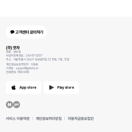
고객센터 문의하기
(주) 겟차
대표 : 정유철
사업자등록번호 : 243-87-00137
주소 : 서울특별시 강남구 삼성로91길 32 10층, 11층, 12층
개인정보보호책임자 : 이동용
이메일 : support@getcha.kr
전화번호: 1800-0456
App store
Play store
서비스 이용약관
개인정보처리방침
자동차금융모집인