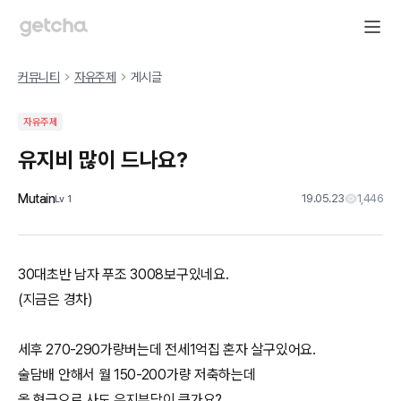
커뮤니티
자유주제
게시글
자유주제
유지비 많이 드나요?
Mutain
19.05.23
1,446
Lv
1
30대초반 남자 푸조 3008보구있네요.
(지금은 경차)
세후 270-290가량버는데 전세1억집 혼자 살구있어요.
술담배 안해서 월 150-200가량 저축하는데
올 현금으로 사도 유지부담이 큰가요?