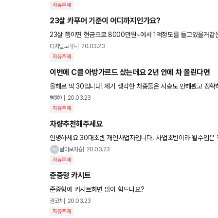
자유주제
23살 카푸어 기준이 어디까지인가요?
23살 쯤이면 현금으로 8000만원~에서 1억정도를 들고있을거같
직업은 없고 대학생인데 부업으로 유튜브를 하고있습니다. 일정한 
디지털노마드
20.03.23
자유주제
이번에 C클 아방가르드 샀는데요 2년 안에 차 올린다면
올해로 딱 30입니다! 제가 생각한 차종들은 시승도 안해봤고 정확히 일년반에서 2년 사이에 무슨 일이 일어날지는 모르겠지만 AMG C
43 4matic에서 예비 와이프가 멋있다고 한 AMG G
뼝뿅이
20.03.23
자유주제
차량추천해주세요
안녕하세요 30대초반 개인사업자입니다. 사업초반이라 월수입은 적
에쓰려고 2500정도 모아놨구요 자녀계획은 앞으로2년?정도뒤에
날아보자슝
20.03.23
자유주제
준중형 카시트
준중형에 카시트하면 많이 힘드나요?
권코치
20.03.23
자유주제