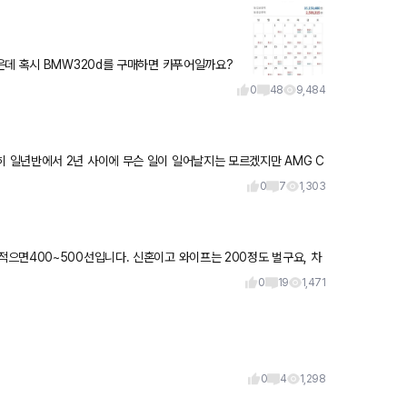
은데 혹시 BMW320d를 구매하면 카푸어일까요?
수입은 없고 수입 편
0
48
9,484
0
7
1,303
으면400~500선입니다. 신혼이고 와이프는 200정도 벌구요, 차
 갖을생
0
19
1,471
0
4
1,298