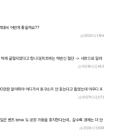
기렌트하는게 좋을까요? 중고차를 사는게 좋을까요? 가격대비 어떤게 좋을까요??
0
0
1,194
 하체 골절되었다고 합니다(최초에는 하반신 절단 -> 사망으로 알려
 차
1
19
2,453
00만원 깔아줘야 어디가서 호구소리 안 듣는다고 들었는데 아우디 A
0
11
2,072
w 도 공장 가동을 중지한다는데.. 갈수록 경제는 더 안
하지
2
6
1,938