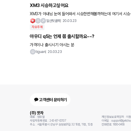
XM3 시승하고싶어요
XM3가 아내님 눈에 들어와서 시승한번해볼까하는데 여기서 시
일산뒷골목
20.03.23
자유주제
아우디 q5는 언제 쯤 출시할까요~~?
가격이나 출시시기 아시는 분
tiguan
20.03.23
고객센터 문의하기
(주) 겟차
대표 : 정유철
개인정보보호책임자 : 이
사업자등록번호 : 243-87-00137
이메일 : support@getcha.
주소 : 서울특별시 강남구 삼성로91길 32 10층, 11층, 12층
전화번호: 1800-0456