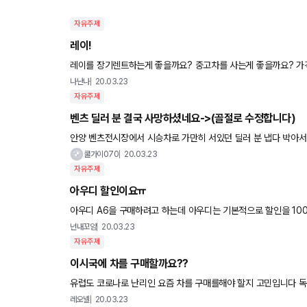
자유주제
레이!
레이를 장
나난나
20.03.23
자유주제
벤츠 딜러 분 결국 사망하셨네요->(골절로 수정합니다)
안양 벤츠전시장에서 시승차로 가만히 서있던 딜러 분 냅다 박아서
졌었는데 잘못된 정보임을 밝힙니다) 김여사 표현 안 쓰고 싶은데
쿨가이070
20.03.23
자유주제
아우디 할인이요ㅠ
아우디 A6을 구매하려고 하는데 아우디는 기본적으로 할인을 10
6를 지금 사야하나요? 할인은 언제쯤 해주나요?
넌내꼬얌
20.03.23
자유주제
이시국에 차를 구매할까요??
유럽도 코로나로 난리인 요즘 차를 구매를해야 할지 고민입니다 독일은 벤츠 bm
좋을듯싶으나 계약해논 차량이 담달이면 받을수 있을꺼같습니다 
레오넬
20.03.23