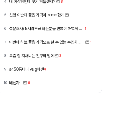
내 이상형인데 찾기 힘들겠지?
4
8
신형 아반떼 풀옵 가격이 ㅎㄷㄷ한게
5
설문조사) 5시리즈급 타는분들 연봉이 어떻게 되세요
6
1
아반떼 하브 풀옵 가격으로 살 수 있는 수입차 모아봄
7
1
요즘 잘 지내냐는 친구의 말에
8
3
s450롱바디 vs g바겐
9
4
배신자…
10
6