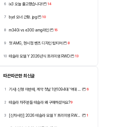
ix3 오늘 출고했습니다!
6
14
byd 오너 근황. jpg
7
10
m340i vs e300 amg라인
8
15
첫 AMG, 현시점 벤츠 디자인 탑티어
9
8
테슬라 모델 Y 2026년식 프리미엄 RWD
10
13
따끈따끈한 최신글
기사) 신형 아반떼, 계약 첫날 1만1094대 '역대 최고'
1
6
테슬라 차주분들 테슬라 왜 구매하셨어요?
2
9
[신차사진] 2026 테슬라 모델 Y 프리미엄 RWD (펄 화이트 + 블랙시트)
3
1