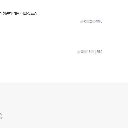
승신청만하기는 어렵겠죠?ㅠ
0
2
996
0
12
1,259
동용
kr