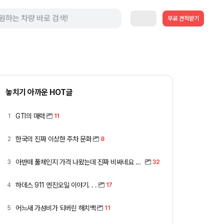
무료 견적받기
놓치기 아까운 HOT글
GTI의 매력
1
11
한국의 진짜 이상한 주차 문화
2
8
아반떼 풀체인지 가격 나왔는데 진짜 비싸네요 ㅎㅎ
3
32
하데스 911 엔진오일 이야기. . .
4
17
어느새 가성비가 되버린 해치백
5
11