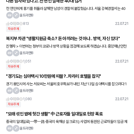
다른 남자와 있다고..전 연인 살해한 40대 검거
전 연인에게 흉기를 휘둘러 살해한 남성이 경찰에 붙잡혔습니다. 서울 강북경찰서는 40
대 A 씨를 살인 혐의로 현행범으로 검거했습니다. A 씨는 오늘 오전 0시 35분쯤 서울 수
울트라맨8
유동의 한 노래방에
0
0
813
22.07.21
자유주제
복지부 차관 "생활지원금 축소? 돈 아끼려는 것 아냐.. 방역, 자신 있다"
진행자 > 이번에는 정부의 코로나 방역 상황을 점검해 보도록 하겠습니다. 중앙재난안전
대책본부 제1총괄조정관을 맡고 있는 이기일 보건복지부 제2차관 연결하겠습니다. 나와
울트라맨8
계시죠? ☏ 이기일 > 안녕
0
0
1,051
22.07.21
자유주제
"경기도는 심야택시 10만원에 따블?..차라리 호텔을 잡지"
경기 용인시에 사는 서모씨는 서울에 호우특보가 내린 지난 13일 심야택시를 잡으려다 1
0만원에 달하는 택시비를 보고 탑승을 포기했다. 궂은 날씨에 야근까지 한 서씨는 카카오
울트라맨8
택시가 잡히지 않아 아이
0
0
1,080
22.07.21
자유주제
"모래 섞인 밥에 헛간 생활" 中 근로자들 일대일로 현장 폭로
중국의 일대일로(一帶一路·중국의 육해상 실크로드) 사업에 동원된 근로자들이 임금 체
불, 에어컨도 나오지 않는 숙소와 형편없는 급식 등 열악한 근로 환경에 처해 있다고 16일
울트라맨8
자유아시아방송(RFA)이