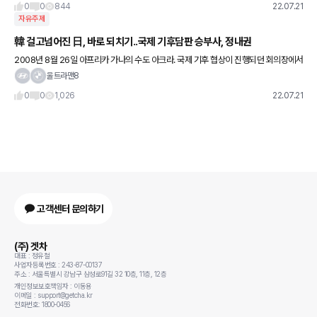
0
0
844
22.07.21
자유주제
韓 걸고넘어진 日, 바로 되치기..국제 기후담판 승부사, 정내권
2008년 8월 26일 아프리카 가나의 수도 아크라. 국제 기후 협상이 진행되던 회의장에서
일본 대표가 느닷없이 한국을 걸고넘어졌다. 일본 대표는 한국·멕시코·싱가포르를 직접 거
울트라맨8
명하면서 선진국의 감
0
0
1,026
22.07.21
고객센터 문의하기
(주) 겟차
대표 : 정유철
사업자등록번호 : 243-87-00137
주소 : 서울특별시 강남구 삼성로91길 32 10층, 11층, 12층
개인정보보호책임자 : 이동용
이메일 : support@getcha.kr
전화번호: 1800-0456