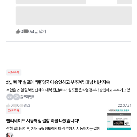
0
0
답글 달기
자유주제
北, '삐라' 살포에 "南 당국이 승인하고 부추겨"..대남 비난 지속
북한은 21일 탈북민 단체의 대북 전단(삐라) 살포를 윤석열 정부가 승인하고 부추기고 있
다며 대남 비난을 이어갔다. 선전매체 '우리민족끼리'는 이날 '죄는 지은 데로 가고 물은 곬
울트라맨8
으로 흐른다'는
0
0
852
22.07.21
자유주제
팰리세이드 시동꺼짐 결함 리콜 나왔습니다!
신형 팰리세이드, 25km/h 정도에서 타력 주행 시 시동꺼지는 결함
원인은 엔진 제어장치 소프트웨어 문제였다네요