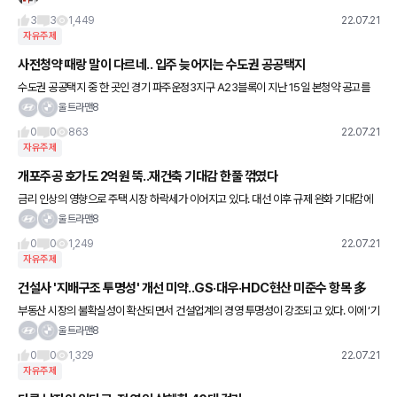
3
3
1,449
22.07.21
자유주제
사전청약 때랑 말이 다르네.. 입주 늦어지는 수도권 공공택지
수도권 공공택지 중 한 곳인 경기 파주운정3지구 A23블록이 지난 15일 본청약 공고를
냈다. 입주예정일은 2026년 2월이다. 지난해 10월 사전청약 공고 당시 공지됐던 입주예
울트라맨8
정일은 2024년 1
0
0
863
22.07.21
자유주제
개포주공 호가도 2억원 뚝..재건축 기대감 한풀 꺾였다
금리 인상의 영향으로 주택 시장 하락세가 이어지고 있다. 대선 이후 규제 완화 기대감에
최근까지도 가격이 오르던 일부 서울 재건축 아파트 단지에서 하락 거래가 나오고 있다.
울트라맨8
노·도·강(노원·도봉·
0
0
1,249
22.07.21
자유주제
건설사 '지배구조 투명성' 개선 미약..GS·대우·HDC현산 미준수 항목 多
부동산 시장의 불확실성이 확산되면서 건설업계의 경영 투명성이 강조되고 있다. 이에 ‘기
업지배구조 핵심지표 준수율’에 대한 관심이 높아졌다. 하지만 증시에 상장된 대형건설사
울트라맨8
의 기업지배구조 핵심 지표
0
0
1,329
22.07.21
자유주제