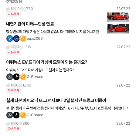
겟차20814
아렉사서 잘태우고 다녔습니다. 근데 이제 짐도 줄고 애들도 카시트 없이도 앉힐수 있게
되서 좀 작은 차를 알아
1
10
1,770
22.07.22
자유주제
내연기관의 미래—합성 연료
합성연료의 개발 기술은 다음과 같습니다. “태양에너지를 에너지원
으로 하여 이산화탄소와 물을 합성가스(일산화탄소 + 수소)로 변환
auto2063
시키는 촉매기술을 개발한 것이다. 합성가스는 경제적이고 친환경적
2
0
1,216
22.07.22
으로
자유주제
이쿼녹스 EV 드디어 가성비 모델이 되는 걸까요?
이쿼녹스 EV 드디어 가성비 모델이 되는 걸까요?
GoFoward
1
0
1,266
22.07.22
자유주제
실제 타본 아이오닉 6..그랜저보다 2열 넓지만 트렁크 비좁아
현대자동차가 두 번째 전용 전기차 아이오닉 6가 지난주 부산모터쇼를 통해 데뷔했다. 기
자가 직접 1,2열에 앉아본 결과 긴 휠베이스 덕분에 그랜저보다 무릎공간이 더 넉넉했다.
GoFoward
대신 패스트백 디자인
1
0
866
22.07.22
자유주제