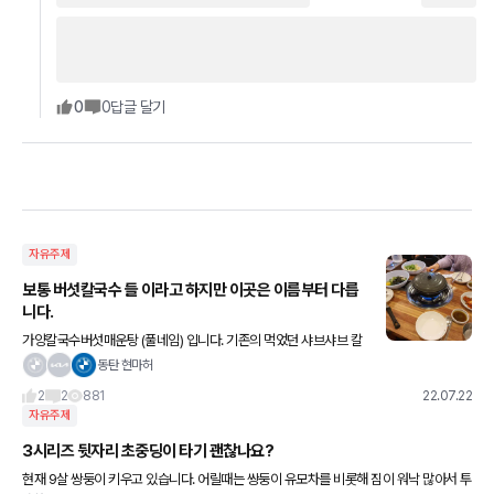
0
0
답글 달기
자유주제
보통 버섯칼국수 들 이라고 하지만 이곳은 이름부터 다릅
니다.
가양칼국수버섯매운탕 (풀네임) 입니다. 기존의 먹었던 샤브샤브 칼
국수의 틀을 완전히 박살낼수 있는 곳입니다. 더욱이 대박인건 샤브
동탄 현마허
샤브 고기 외에는 전부 다 무한리필 이라는 사실....배불러
2
2
881
22.07.22
자유주제
3시리즈 뒷자리 초중딩이 타기 괜찮나요?
현재 9살 쌍둥이 키우고 있습니다. 어릴때는 쌍둥이 유모차를 비롯해 짐이 워낙 많아서 투