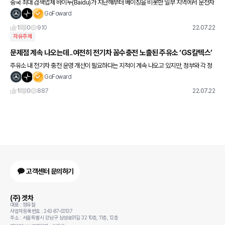
중국 최대 검색업체 바이두(Baidu)가 지난해부터 베이징을 비롯한 일부 지역에서 운전자
없는 자율주행 로보택시 서비스에 돌입한데 이어 내년 해당 서비스에 추가될 레벨 4 자율
GoFoward
주행시스템 탑재 '아폴
1
0
910
22.07.22
자유주제
문제점 계속 나오는데..여전히 전기차 꼼수충전 노출된 주유소 ‘GS칼텍스’
주유소 내 전기차 충전 운영 개선이 필요하다는 지적이 계속 나오고 있지만, 정부와 각 정
유사들이 이렇다할 해법을 내놓지 못하고 있다. 이런 가운데 1시간 넘게 급속충전기에서
GoFoward
꼼수 충전을 하는 사례가
1
0
887
22.07.22
고객센터 문의하기
(주) 겟차
대표 : 정유철
사업자등록번호 : 243-87-00137
주소 : 서울특별시 강남구 삼성로91길 32 10층, 11층, 12층