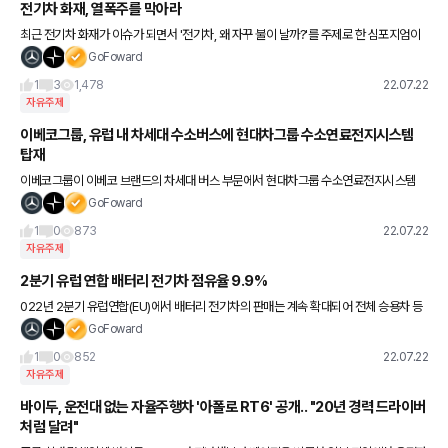
전기차 화재, 열폭주를 막아라
최근 전기차 화재가 이슈가 되면서 '전기차, 왜 자꾸 불이 날까?'를 주제로 한 심포지엄이
열렸다. 7월 21일 국제 그린카 전시회가 열리는 광주 김대중컨벤션센터에서 한국자동차
GoFoward
기자협회가 주최했다.
1
3
1,478
22.07.22
자유주제
이베코그룹, 유럽 내 차세대 수소버스에 현대차그룹 수소연료전지시스템
탑재
이베코그룹이 이베코 브랜드의 차세대 버스 부문에서 현대차그룹 수소연료전지시스템
브랜드인 ‘HTWO’와 협력한다. 이베코그룹은 지난 3월 4일, 공유 차량 기술과 공동 소싱,
GoFoward
상호 공급에 대한 협력안
1
0
873
22.07.22
자유주제
2분기 유럽 연합 배터리 전기차 점유율 9.9%
022년 2분기 유럽연합(EU)에서 배터리 전기차의 판매는 계속 확대되어 전체 승용차 등
록의 9.9%를 차지한 것으로 나타났다. 플러그인 하이브리드 전기차는 판매 대수의 감소
GoFoward
에도 불구하고 2021년
1
0
852
22.07.22
자유주제
바이두, 운전대 없는 자율주행차 '아폴로 RT6' 공개.. "20년 경력 드라이버
처럼 달려"