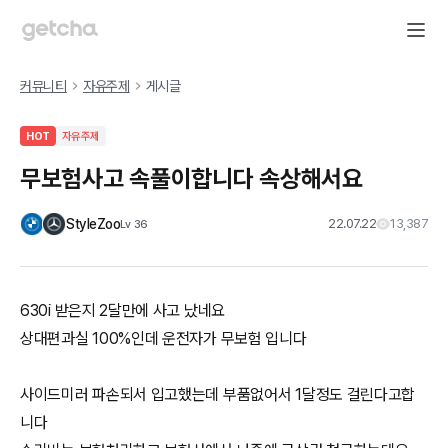
커뮤니티
자유주제
게시글
HOT
자유주제
무보험사고 속풀이합니다 속상해서요
StyleZoo
22.07.22
13,387
Lv
36
630i 받은지 2달만에 사고 났네요
상대편과실 100%인데 운전자가 무보험 입니다
사이드미러 파손되서 입고했는데 부품없어서 1달정도 걸린다고합
니다