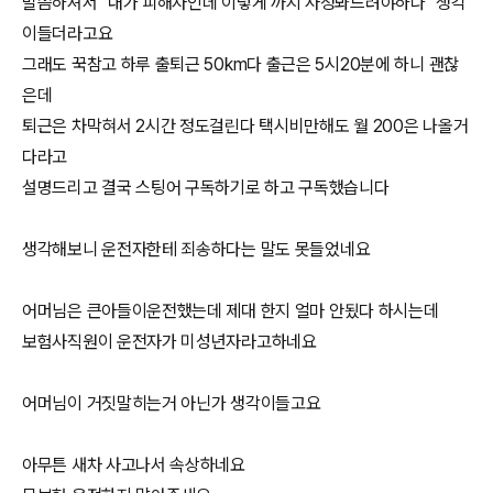
말씀하셔서 "내가 피해자인데 이렇게 까지 사정봐드려야하나" 생각
이들더라고요
그래도 꾹참고 하루 출퇴근 50km다 출근은 5시20분에 하니 괜찮
은데
퇴근은 차막혀서 2시간 정도걸린다 택시비만해도 월 200은 나올거
다라고
설명드리고 결국 스팅어 구독하기로 하고 구독했습니다
생각해보니 운전자한테 죄송하다는 말도 못들었네요
어머님은 큰아들이운전했는데 제대 한지 얼마 안됬다 하시는데
보험사직원이 운전자가 미성년자라고하네요
어머님이 거짓말히는거 아닌가 생각이들고요
아무튼 새차 사고나서 속상하네요