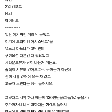
2열 컴포트
Hud
하이테크
---------
일단 여기까진 거의 맘 굳었고
여기에 드라이빙 어시스턴트1을
넣느냐 마느냐가 고민인데
구성옵션 다른건 다 필요없고
서라운드뷰가 탐이 나는거 거든요.
솔직히 서뷰도 없어도 파킹 못하는거 아닌데
괜히 서뷰 있어야 요즘 차 같고
고급져 보인다는 생각 들어서요.
그렇다고 서뷰 하나 때문에 130만원을(파퓰1로 묶을시)
추가하자니 너무 과하다는 생각도 들어서
하루에도 몇번씩 모의견적서에 넣고빼고를