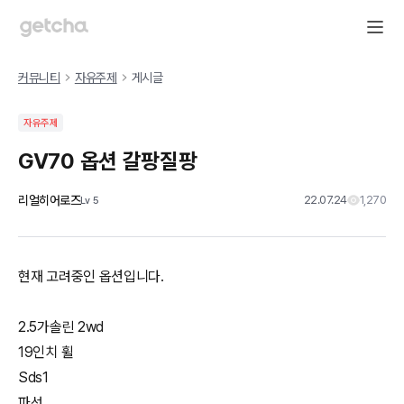
커뮤니티
자유주제
게시글
자유주제
GV70 옵션 갈팡질팡
리얼히어로즈
22.07.24
1,270
Lv
5
현재 고려중인 옵션입니다.
2.5가솔린 2wd
19인치 휠
Sds1
파선