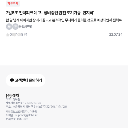
자유주제
7말8초 전력피크 예고.. 정비중인 원전 조기가동 '만지작'
한 달 넘게 이어지던 장마가 끝나고 본격적인 무더위가 몰려올 것으로 예상되면서 전력수
급에 비상이 걸렸다. 전력당국은 전력예비율이 최저 5.4%에 그칠 것이라는 전망도 내놨
울트라맨8
다. 일각에서는 이달 말과
0
1
874
22.07.24
고객센터 문의하기
(주) 겟차
대표 : 정유철
사업자등록번호 : 243-87-00137
주소 : 서울특별시 강남구 삼성로91길 32 10층, 11층, 12층
개인정보보호책임자 : 이동용
이메일 : support@getcha.kr
전화번호: 1800-0456