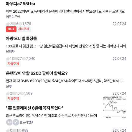
아우디a7 55tfsi
이번 2022아우디a7구매 하신 분중에 최대 할인 얼마까지 받으셨나요 가솔린 모델이요
아우디구매
프로모션 하고 딜러 할인가 취등록새 포함 9000잡고있고 실 차량가 8500 보고있습니
다 a6랑 a8만큼 할인
2
6
1,576
22.07.24
HOT
자유주제
차량 오너별 특징들
100프로 다 맞진 않고 그냥 일반화같은겁니다 아반떼 신형오너:집 좀 사는 대학생과 사회
탈퇴자
초년생도 있고 중산층 아주머니 마실용이나 출퇴근카 정도 아반떼 md아래 구형:주로 허
름한 주택가에 많이 주
13
27
7,040
22.07.24
자유주제
운행 많이 안할 620D 팔아야 할까요?
현재 제 차 BMW 620D(20년식, 약 4만KM) 와이프차 소나타(16년식, 약 5만 KM) 보
달루
유 중입니다 (3인 가족입니다) 제 차는 출퇴근 및 패밀리카로 사용 중이며 년 2만 km 정
도 운
2
10
1,569
22.07.24
자유주제
"美 인플레이션 6월에 꼭지 찍었다"
최근 인플레이션이 약 40년 만에 최고 수준으로 치솟으면서 미국이
경기 침체 위기에 빠진 가운데, 일각에서는 고물가가 이미 최악의 상
울트라맨8
황을 지났다는 긍정적 전망이 나오고 있다. 최근 하락하는 국제유가
0
1
898
22.07.24