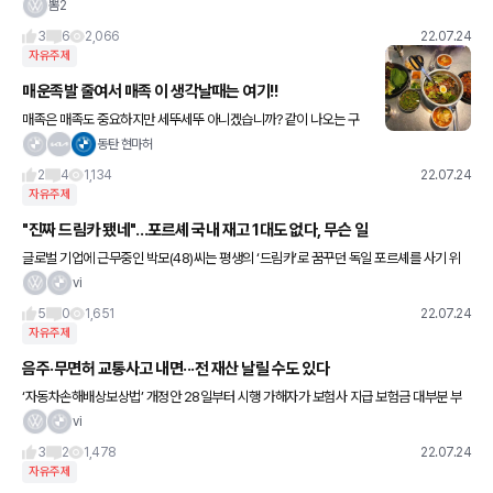
론, 가격 6000만원대 전기차 8월 국내 출시 ​ 빠르면 이번주, 늦어도
뽐2
2주 내로 전시차 배치 5년 무상보증과
3
6
2,066
22.07.24
자유주제
매운족발 줄여서 매족 이 생각날때는 여기!!
매족은 매족도 중요하지만 세뚜세뚜 아니겠습니까? 같이 나오는 구
성이 중요하죠!!
동탄 현마허
2
4
1,134
22.07.24
자유주제
"진짜 드림카 됐네"…포르셰 국내 재고 1대도 없다, 무슨 일
글로벌 기업에 근무중인 박모(48)씨는 평생의 ‘드림카’로 꿈꾸던 독일 포르셰를 사기 위
해 최근 수도권의 한 전시장을 방문했다. 차량용 반도체 공급난으로 인해 대부분의 인기
vi
수입차 모델이 계약 이후
5
0
1,651
22.07.24
자유주제
음주·무면허 교통사고 내면···전 재산 날릴 수도 있다
‘자동차손해배상보상법’ 개정안 28일부터 시행 가해자가 보험사 지급 보험금 대부분 부
담해야 앞으로 음주, 무면허, 마약·약물, 무면허, 뺑소니 사고를 냈을 때 보험사가 피해자에
vi
게 지급한 보험금 대
3
2
1,478
22.07.24
자유주제