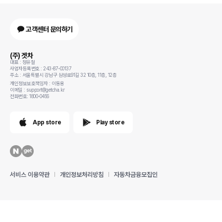
고객센터 문의하기
(주) 겟차
대표 : 정유철
사업자등록번호 : 243-87-00137
주소 : 서울특별시 강남구 삼성로91길 32 10층, 11층, 12층
개인정보보호책임자 : 이동용
이메일 : support@getcha.kr
전화번호: 1800-0456
App store
Play store
서비스 이용약관
개인정보처리방침
자동차금융모집인