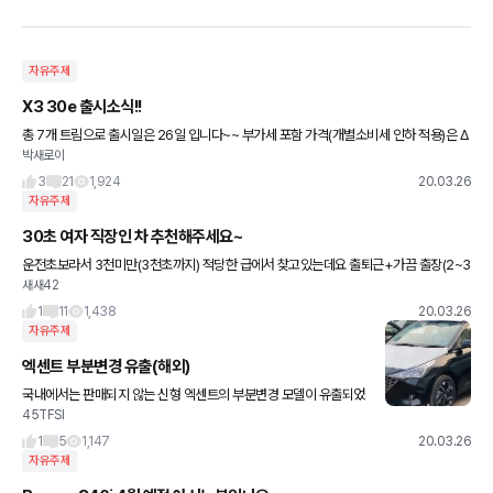
자유주제
X3 30e 출시소식!!
총 7개 트림으로 출시일은 26일 입니다~~ 부가세 포함 가격(개별소비세 인하 적용)은 Δ
박새로이
뉴 X3 xDrive30e xLine 7350만원 Δ뉴 X3 xDrive30e M 스포츠 패키지 7650만
3
21
1,924
20.03.26
자유주제
30초 여자 직장인 차 추천해주세요~
운전초보라서 3천미만(3천초까지) 적당한 급에서 찾고있는데요 출퇴근+가끔 출장(2~3
새새42
달에 2주정도 빈도)+주말용+가끔 부모님 사용 용도로 쓰려합니다. 이번 신형아반떼가
잘나와서 모던등급에서 하려
1
11
1,438
20.03.26
자유주제
엑센트 부분변경 유출(해외)
국내에서는 판매되지 않는 신형 엑센트의 부분변경 모델이 유출되었
45TFSI
습니다. 중국형 아니구요, 동남아 시장과 미국 시장에 팔리는 글로벌
모델입니다.(참고로 러시아형 엑센트인 솔라리스는 소소하게 다른
1
5
1,147
20.03.26
모
자유주제