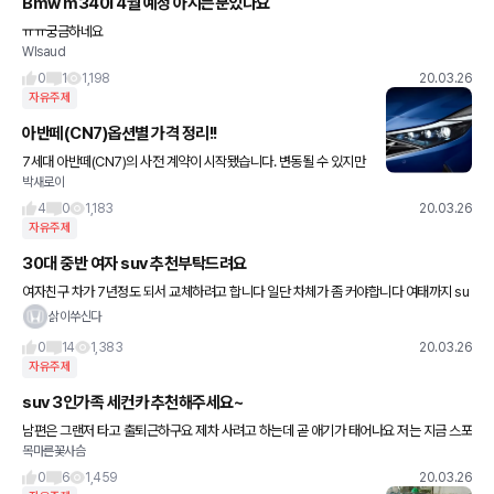
Bmw m340i 4월 예정 아시는분있나요
ㅠㅠ궁금하네요
Wlsaud
0
1
1,198
20.03.26
자유주제
아반떼(CN7)옵션별 가격 정리!!
7세대 아반떼(CN7)의 사전 계약이 시작됐습니다. 변동될 수 있지만
박새로이
시작 가격은 1,531만 원. 하나 수동 변속기 가격이라 IVT(무단 자동
변속기)를 넣은 1,681만 원이 사실상 최저가로 보
4
0
1,183
20.03.26
자유주제
30대 중반 여자 suv 추천부탁드려요
여자친구 차가 7년정도 되서 교체하려고 합니다 일단 차체가 좀 커야합니다 여태까지 su
v만 몰았었고 일단 남자 기준으로도 키가 큰편이라고 말할정도로 여친이 키가 큽니다 크
삵이쑤신다
기는 준중형suv급 이
0
14
1,383
20.03.26
자유주제
suv 3인가족 세컨카 추천해주세요~
남편은 그랜저 타고 출퇴근하구요 제차 사려고 하는데 곧 애기가 태어나요 저는 지금 스포
목마른꽃사슴
티지 타구요 suv로 가격대는 3500 이하로 생각중이에요 첨에 쉐보레 트레일 블레이저
보다가 남편이 산타페 사
0
6
1,459
20.03.26