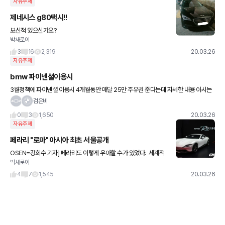
자유주제
제네시스 g80택시!!
보신적 있으신가요?
박새로이
3
16
2,319
20.03.26
자유주제
bmw 파이넨셜이용시
3월정책에 파이넨셜 이용시 4개월동안 매달 25만 주유권 준다는데 자세한 내용 아시는
분 계신가요? 차종 관계 없는지. 금액 2천이면 되는지 해서요
검은비
0
3
1,650
20.03.26
자유주제
페라리 "로마" 아시아 최초 서울공개
OSEN=강희수 기자] 페라리도 이렇게 우아할 수가 있었다. 세계적
박새로이
인 슈퍼카 브랜드 페라리가 25일 서울 그랜드 하얏트호텔에서 아시
아 지역 최초로 페라리 로마(Ferrari Roma)를 공개했다
4
7
1,545
20.03.26