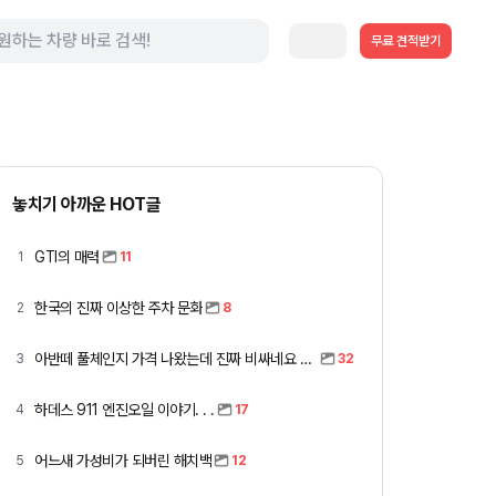
무료 견적받기
놓치기 아까운 HOT글
GTI의 매력
1
11
한국의 진짜 이상한 주차 문화
2
8
아반떼 풀체인지 가격 나왔는데 진짜 비싸네요 ㅎㅎ
3
32
하데스 911 엔진오일 이야기. . .
4
17
어느새 가성비가 되버린 해치백
5
12