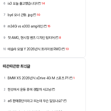
ix3 오늘 출고했습니다!
6
14
byd 오너 근황. jpg
7
10
m340i vs e300 amg라인
8
15
첫 AMG, 현시점 벤츠 디자인 탑티어
9
8
테슬라 모델 Y 2026년식 프리미엄 RWD
10
13
따끈따끈한 최신글
BMW X5 2026년식 xDrive 40i M 스포츠 P1
1
1
한강에서 운동 중에 경찰차 사고남
2
a6 판매중단이라고 뜨는데 무슨 일있나요?
3