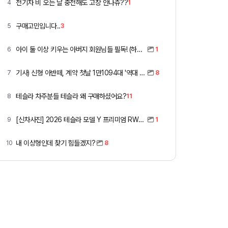
전기차 비 오는 날 충전해도 고장 안나쥬??
4
1
구매고민입니다..
5
3
아이 둘 이상 키우는 아버지 회원님들 필독! (하이패스 할인)
6
1
기사) 신형 아반떼, 계약 첫날 1만1094대 '역대 최고'
7
8
테슬라 차주분들 테슬라 왜 구매하셨어요?
8
11
[신차사진] 2026 테슬라 모델 Y 프리미엄 RWD (펄 화이트 + 블랙시트)
9
1
내 이상형인데 찾기 힘들겠지?
10
8