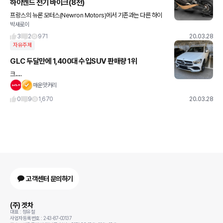
하이엔드 전기 바이크(8천)
프랑스의 뉴론 모터스(Newron Motors)에서 기존과는 다른 하이
박새로이
엔드 전기 오토바이를 선보일 예정입니다. EV-1은 첫눈에 전기 모터
사이클이라고 알아보기 어려울 정도로 디자인이 독특하죠. 리
3
2
971
20.03.28
자유주제
GLC 두달만에 1,400대 수입SUV 판매량 1위
크.....
매운맛커리
0
9
1,670
20.03.28
고객센터 문의하기
(주) 겟차
대표 : 정유철
사업자등록번호 : 243-87-00137