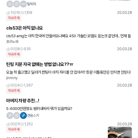
저게 피해 주는 거라고 하네요ㅎㅎㅎ 전 그 토이스토리 우드 바깥에
탈퇴자
질질 대롱 메달고 가는 놈들 한 번씩 고속도로에서 식겁하거
1
10
1,108
20.03.28
자유주제
cls53은 아직 없나요
cls53 amg는 아직 한국에 안들어오나봐요 450 가솔린 모델도 없는것 같던데.. 언제 들
포르노쉐
어올려나
0
8
935
20.03.28
자유주제
틴팅 지문 자국 없애는 방법 없나요??ㅠ
오늘 차 출고했고 딜러가 썬팅이 아직 자리를 안 잡아서? 창문 이틀동안은 만지면 안된다
jinnnny
고 했는데 무의식중에 만져서 손가락 한개 지문 자국이 남았어요..ㅠ 재시공말고는 이거
없앨 수 있는 방법이 없
0
4
1,367
20.03.28
자유주제
아버지 차량 추천...!
5-6000만원정도 범위내에서 뭐가 있을까요?
갠옴스키
0
11
1,252
20.03.28
자유주제