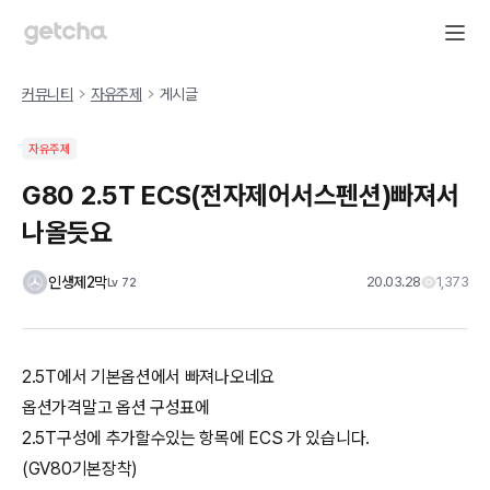
커뮤니티
자유주제
게시글
자유주제
G80 2.5T ECS(전자제어서스펜션)빠져서
나올듯요
인생제2막
20.03.28
1,373
Lv
72
2.5T에서 기본옵션에서 빠져나오네요
옵션가격말고 옵션 구성표에
2.5T구성에 추가할수있는 항목에 ECS 가 있습니다.
(GV80기본장착)