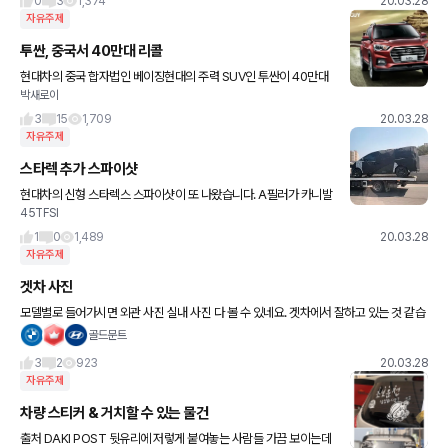
0
3
1,374
20.03.28
자유주제
투싼, 중국서 40만대 리콜
현대차의 중국 합자법인 베이징현대의 주력 SUV인 투싼이 40만대
박새로이
가 넘는 대규모 리콜 이후에도 문제가 잇따르고 있다. 베이징현대는
2017년부터 3년 연속 판매량이 감소했다. 특히 지난 2월에는 코
3
15
1,709
20.03.28
자유주제
스타렉 추가 스파이샷
현대차의 신형 스타렉스 스파이샷이 또 나왔습니다. A필러가 카니발
45TFSI
처럼 확 꺾여서 SUV느낌을 내기 보단 그냥 MPV느낌이 강하네요.
1
0
1,489
20.03.28
자유주제
겟차 사진
모델별로 들어가시면 외관 사진 실내 사진 다 볼 수 있네요. 겟차에서 잘하고 있는 것 같습
니다. 추후에 추가를 부탁드린다면 후석 레그룸 사진도 추가해 주시면 좋을 것 같네요. 겟
골드문트
차 화이팅입니다
3
2
923
20.03.28
자유주제
차량 스티커 & 거치할 수 있는 물건
출처 DAKI POST 뒷유리에 저렇게 붙여놓는 사람들 가끔 보이는데