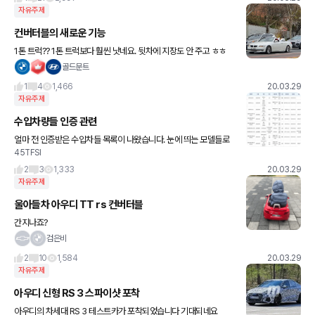
자유주제
컨버터블의 새로운 기능
1톤 트럭?? 1톤 트럭보다 훨씬 낫네요. 뒷차에 지장도 안 주고 ㅎㅎ
골드문트
1
4
1,466
20.03.29
자유주제
수입차량들 인증 관련
얼마 전 인증받은 수입차들 목록이 나왔습니다. 눈에 띄는 모델들로
45TFSI
정리를 해보면 - C클 카브 F/L - M340i 투어링 - 320i 투어링 - GL
S - S8L TFSI 대충 요렇네요.
2
3
1,333
20.03.29
자유주제
울아들차 아우디 TT rs 컨버터블
간지나죠?
검은비
2
10
1,584
20.03.29
자유주제
아우디 신형 RS 3 스파이샷 포착
아우디의 차세대 RS 3 테스트카가 포착되었습니다 기대되네요