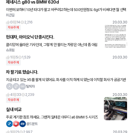
제네시스 g80 vs BMW 620d
이번에 모하비 10년 타다가 팔고 바꾸려고하는데 500만원정도 6gt가 비싸다면 뭘 선택
최큰길
해야할까요? 애가 둘이라 530은 뒷자리때문에 안되겠더라구요.. 아 진짜 뭘 사야 덜 후회
할까요 둘
0
14
2,216
20.03.30
자유주제
현대차, 아이오닉 단종시킨다.
클리앙에 올라온 기사인데, 그렇게 안 팔리는 차량은 아닌데 좀 아쉽
슈프림
네요. 아마도 아반떼 하이브리드가 출시될 예정이기 때문에 아이오닉
을 희생시킨 것 같네요. 사진은 클리앙에서 캡쳐했습니다.
1
5
1,529
20.03.30
자유주제
차 팔기로 했습니다.
지금 타고 있는 X5를 팔게 되었어요. 회사를 이직 하게 되었는데 이직할 회사가 공공기관
이라 2부제는 시행하지 않지만 수입차 타고 다니기에 굉장히 엄숙한 분위기라.. 그래서 펠
탈퇴자
리세이드 생각하
4
33
2,239
20.03.30
자유주제
실내 비교
주로 계기판 참조 하세요. 그랜저 알테온 아우디 a6 BMW 5 시리즈
벤츠 e300은 없어서 퍼왔습니다. ㅎ 제네시스 g80
골드문트
1
21
2,997
20.03.29