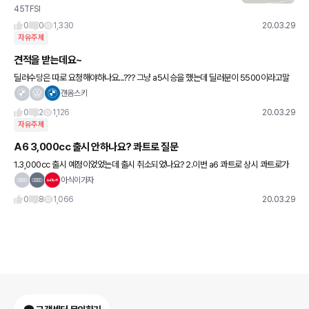
45TFSI
0
0
1,330
20.03.29
자유주제
견적을 받는데요~
딜러수당은 따로 요청해야하나요...??? 그냥 a5시승을 했는데 딜러분이 5500이라고말
씀해즈시네요 이게 최대맞나요??
갠옴스키
0
2
1,126
20.03.29
자유주제
A6 3,000cc 출시 안하나요? 콰트로 질문
1.3,000cc 출시 예정이었었는데 출시 취소되었나요? 2.이번 a6 콰트로 상시 콰트로가
아니라 전자식 콰트로로 평소 전륜이었다가 필요시 4륜 된다고 하는데 정확한 시스템좀
아식이가자
알려주세요 수고하세요
0
8
1,066
20.03.29