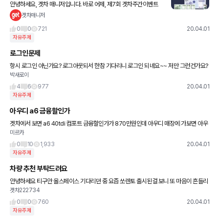
안녕하세요, 겟차 매니저입니다. 바로 어제, 제7회 겟차주간이벤트
당첨자를 발표해 드렸습니다. 당첨되신 회원님들께는 저희가 개별 연
겟차매니저
락과 함께 상품권을 비롯한 선물을 전달드렸구요. 그리고 당첨자를
0
0
721
20.04.01
자유주제
로그인문제
항시 로그인 아닌가요? 로그아웃되서 한참 기다리니 로그인 되네요~~ 저만 그런건가요?
박새로이
4
6
977
20.04.01
자유주제
아우디 a6 금융할인가
겟차에서 보면 a6 40tdi 컴포트 금융할인가가 870만원인데 아우디 매장에 가보면 아우
미르카
디파이넨스를 써도 750까지만 할인이 된다고하던데 도대체 어딜가야 겟차 금융 할인가
로 구매할 수 있나요
0
10
1,933
20.04.01
자유주제
차량 추천 부탁드려요
안녕하세요 티구안 올스페이스 기다리던 중 요즘 쏘렌토 출시된걸 보니 또 마음이 흔들리
겟차222734
네요 차알못이라 차량선택에 있어 엄청 고민이 되네요ㅠㅠ 아래차량 장,단점 및 추천 부탁
드려요 * 티구안
0
0
760
20.04.01
자유주제