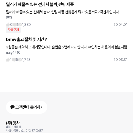
딜러가 해줄수 있는 선에서 블박,썬팅 제품
딜러가 해줄수 있는 선에서 블박, 썬팅 제품 괜찮은게 뭐가 있을까요? 국산차입니다.
말차
0
1
1,380
20.04.01
자유주제
bmw출고 절차 및 시간?
3월중순 계약하고 대기중입니다. 순번은 5번째라고 합니다. 수입차는 처음이라 봄날처럼
najy4410
설래기도하고 기대되기도합니다. 대학시절 첫미팅 기다릴때처럼.. 30일 입항한 차량이
출고가 15일 이상 걸리
1
5
1,723
20.03.31
고객센터 문의하기
(주) 겟차
대표 : 정유철
사업자등록번호 : 243-87-00137