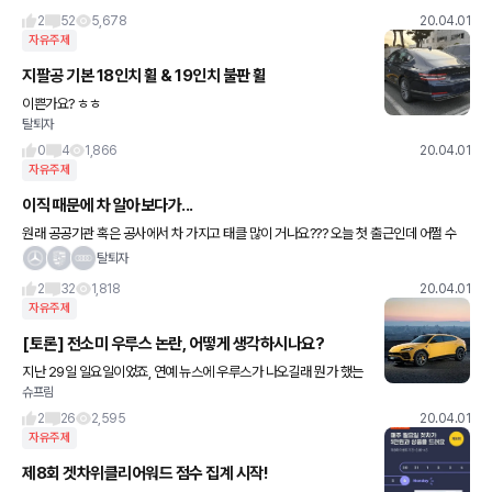
'과도한 형사처벌' 논란
2
52
5,678
20.04.01
자유주제
지팔공 기본 18인치 휠 & 19인치 불판 휠
이쁜가요? ㅎㅎ
탈퇴자
0
4
1,866
20.04.01
자유주제
이직 때문에 차 알아보다가...
원래 공공기관 혹은 공사에서 차 가지고 태클 많이 거나요??? 오늘 첫 출근인데 어쩔 수
없이 와이프 차 갖고 출근했는데 5시리즈 탄다고 웅성웅성 ... 정말 싫네요 X5갖고 갓으면
탈퇴자
뭐라고
2
32
1,818
20.04.01
자유주제
[토론] 전소미 우루스 논란, 어떻게 생각하시나요?
지난 29일 일요일이었죠, 연예 뉴스에 우루스가 나오길래 뭔가 했는
슈프림
데, 가수 전소미 씨가 우루스 오너가 됐다는 뉴스였습니다. 몇일 후에
본인 소유가 아닌것이 밝혀졌지만요. 하지만, 이 소식이 알
2
26
2,595
20.04.01
자유주제
제8회 겟차위클리어워드 점수 집계 시작!