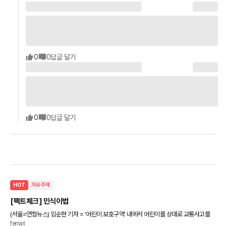
0
0
답글 달기
0
0
답글 달기
HOT
자유주제
[팩트체크] 민식이법
(서울=연합뉴스) 임순현 기자 = '어린이 보호구역' 내에서 어린이를 상대로 교통사고를
ferrari
내 상해를 입히거나 사망하게 한 운전자를 가중처벌하는 이른바 '민식이법' 시행을 두고