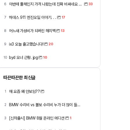
아반떼 풀체인지 가격 나왔는데 진짜 비싸네요 ㅎㅎ
6
33
하데스 911 엔진오일 이야기. . .
7
17
어느새 가성비가 되버린 해치백
8
13
ix3 오늘 출고했습니다!
9
20
byd 오너 근황. jpg
10
10
따끈따끈한 최신글
애 요즘 왜 안보임??
1
BMW 수리비 vs 볼보 수리비 누가 더 많이 들까요 ㅎ
2
[신차출시] BMW 8월 온라인 에디션
3
1