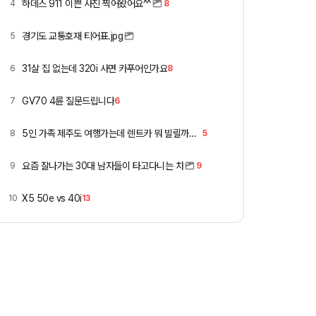
하데스 911 이쁜 사진 찍어왔어요^^
4
8
경기도 교통호재 티어표.jpg
5
31살 집 없는데 320i 사면 카푸어인가요
6
8
GV70 4륜 질문드립니다
7
6
5인 가족 제주도 여행가는데 렌트카 뭐 빌릴까요 ㅎ
8
5
요즘 잘나가는 30대 남자들이 타고다니는 차
9
9
X5 50e vs 40i
10
13