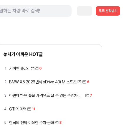
무료 견적받기
놓치기 아까운 HOT글
카이엔 출근리뷰
1
6
BMW X5 2026년식 xDrive 40i M 스포츠 P1
2
6
아반떼 하브 풀옵 가격으로 살 수 있는 수입차 모아봤습니다 (중고 포함)
3
7
GTI의 매력
4
11
한국의 진짜 이상한 주차 문화
5
8