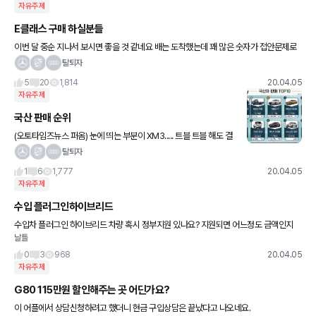
자유주제
E클래스 구매 하실분들
이번 달 중순 지나서 보시면 좋을 것 같네요 배는 도착했는데 꽤 많은 숫자가 접안문제로
묶여있다고 합니다 ㅎㅎ 정확하게 얼마나 늘어날 지는 모르겠지만 물량이 생각보다 엄청
탈퇴자
많이 남아서 이걸 다
5
20
1,814
20.04.05
자유주제
국산 판매 순위
(오토타임즈뉴스 퍼옴) 눈에 띄는 부분이 XM3..... 트블 트블 해도 결
국 XM3가 강세네요
탈퇴자
1
6
1,777
20.04.05
자유주제
수입 플러그인하이브리드
수입차 플러그인 하이브리드 차량 혹시 정부지원 있나요? 지원되면 어느정도 금액인지
날틀
요?
0
3
968
20.04.05
자유주제
G80 115만원 할인해주는 곳 어딘가요?
이 어플에서 상담신청하려고 했더니 현금 구입상담은 끝났다고 나오네요.