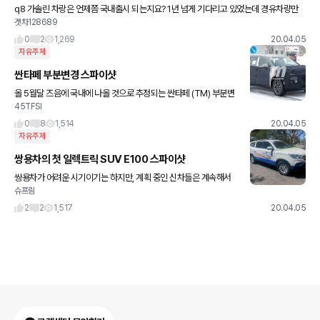
q8 가솔린 차랑은 언제쯤 국내출시 되는지요? 1년 넘게 기다리고 있었는데 경유차량만
겟차128689
판매하고 있네요.
0
2
1,269
20.04.05
자유주제
싼타페 부분변경 스파이샷
올 5월달 즈음에 국내에 나올 것으로 추정되는 싼타페 (TM) 부분변
45TFSI
경 모델의 스파이샷이 또 나왔습니다. 일단 사진상으로는 변경 폭이
큰 전면부, 휠, 그리고 거의 동일한 후면부가 적용된다는 것을
0
8
1,514
20.04.05
자유주제
쌍용차의 첫 일렉트릭 SUV E100 스파이샷
쌍용차가 어려운 시기이기는 하지만, 계획 중인 신차들은 계속해서
슈프림
개발을 이어나가는 것 같습니다. 그중에 브랜드 첫 일렉트릭 SUV인
E100의 테스트카가 포착되었네요. 코란도를 기반으로 개발되는
2
2
1,517
20.04.05