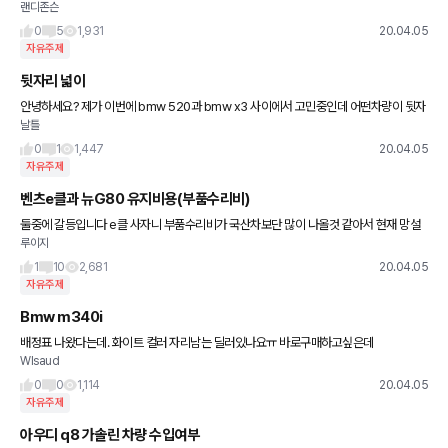
랜디존슨
0
5
1,931
20.04.05
자유주제
뒷자리 넓이
안녕하세요? 제가 이번에 bmw 520과 bmw x3 사이에서 고민중인데 어떤차량이 뒷자
날틀
리가 넓을까요?
0
1
1,447
20.04.05
자유주제
벤츠e클과 뉴G80 유지비용(부품수리비)
둘중에 갈등입니다 e클 사자니 부품수리비가 국산차보단 많이 나올것 같아서 현재 망설
루이지
이고 있습니다 대략 5년은 탈것 같은데요 ᆢ둘중 어느것을 선택해야 할까요 e클 타는 수
준인데 부품수리비용 걱정
1
10
2,681
20.04.05
자유주제
Bmw m340i
배정표 나왔다는데. 화이트 컬러 자리남는 딜러있나요ㅠ 바로구매하고싶은데
Wlsaud
0
0
1,114
20.04.05
자유주제
아우디 q8 가솔린 차량 수입여부