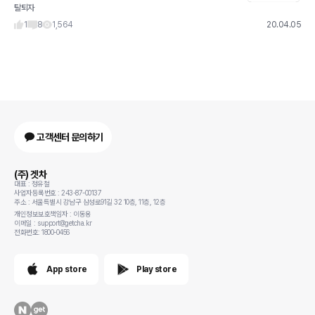
탈퇴자
1
8
1,564
20.04.05
고객센터 문의하기
(주) 겟차
대표 : 정유철
사업자등록번호 : 243-87-00137
주소 : 서울특별시 강남구 삼성로91길 32 10층, 11층, 12층
개인정보보호책임자 : 이동용
이메일 : support@getcha.kr
전화번호: 1800-0456
App store
Play store