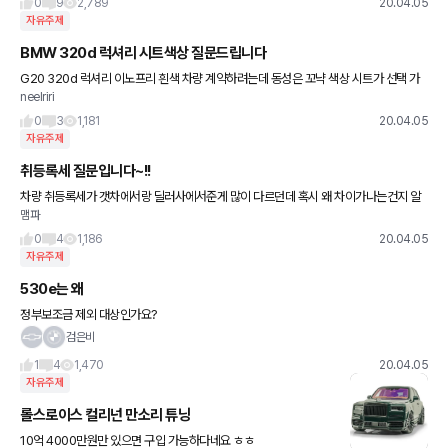
0
9
2,789
20.04.05
자유주제
BMW 320d 럭셔리 시트색상 질문드립니다
G20 320d 럭셔리 이노프리 흰색 차량 계약하려는데 동성은 꼬냑 색상 시트가 선택 가
neelriri
능하다 하고 코오롱은 불가하다고 하네요 딜러사마다 다를수있는 부분인가요? 혹시 320
d 럭셔리 화이트차량 꼬
0
3
1,181
20.04.05
자유주제
취등록세 질문입니다~!!
차량 취등록세가 갯차에서랑 딜러사에서준게 많이 다르던데 혹시 왜 차이가나는건지 알
맴파
려주실분 계신가요 ㅜㅜ
0
4
1,186
20.04.05
자유주제
530e는 왜
정부보조금 제외 대상인가요?
검은비
1
4
1,470
20.04.05
자유주제
롤스로이스 컬리넌 만소리 튜닝
10억 4000만원만 있으면 구입 가능하다네요 ㅎㅎ