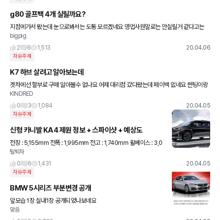
g80 골프백 4개 실릴까요?
지점에가서 봤는데 눈으로봐서는 도통 모르겠네요 영업사원말로는 안실릴거 같다고는
bigpig
하는데요
2
6
1,513
20.04.06
자유주제
K7 하브 살려고 알아보는데
겟차에선 할부로 구매 알아볼수 없나요 어제 대리점 갔다왔는데 페이백 없네요 썬팅이랑
KINDRED
블박만 해준다고 하더라구요
0
3
1,084
20.04.05
자유주제
신형 카니발 KA4 제원 정보 + 스파이샷 + 예상도
전장 : 5,155mm 전폭 : 1,995mm 전고 : 1,740mm 휠베이스 : 3,0
탈퇴자
90mm 3세대 플랫폼 공유 + R MDPS 추가 기존 모델 대비 전장 :
+ 40mm
0
6
1,431
20.04.05
자유주제
BMW 5시리즈 부분변경 공개
앞모습 1장 실내1장 공개되었나보네요
맞음