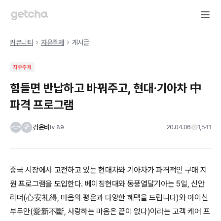
커뮤니티
자유주제
게시글
자유주제
힘들면 반납하고 바꿔주고, 현대·기아차 中
파격 프로그램
검은비
20.04.06
1,541
Lv
89
중국 시장에서 고전하고 있는 현대차와 기아차가 파격적인 구매 지
원 프로그램을 도입한다. 베이징현대와 동풍열달기아는 5일, 신안
리더(心安礼得, 마음의 평온과 다양한 혜택을 드립니다)와 아이신
부두안(愛新不斷, 사랑하는 마음은 끝이 없다)이라는 고객 케어 프