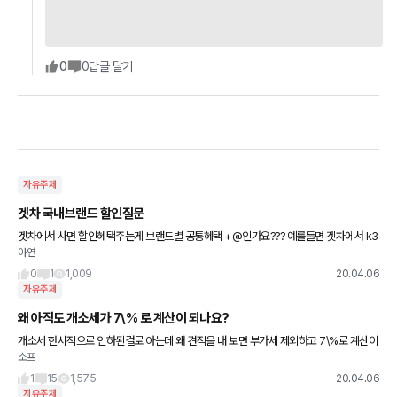
0
0
답글 달기
자유주제
겟차 국내브랜드 할인질문
겟차에서 사면 할인혜택주는게 브랜드별 공통혜택 +@인가요??? 예를들면 겟차에서 k3
아연
2000만원에서 40깍아줘서 1960으로 견적이 잡히는데 여기에 추가로 기아자동차 홈페
이지 공통혜택인 70만원
0
1
1,009
20.04.06
자유주제
왜 아직도 개소세가 7\% 로 계산이 되나요?
개소세 한시적으로 인하된걸로 아는데 왜 견적을 내 보면 부가세 제외하고 7\%로 계산이
소프
되는지? 수정해주시면 좋을것 같아요 얼마전 매장에 가서 견적을 받아보고 견적서에 개
소세 인하 적용된게 맞냐
1
15
1,575
20.04.06
자유주제