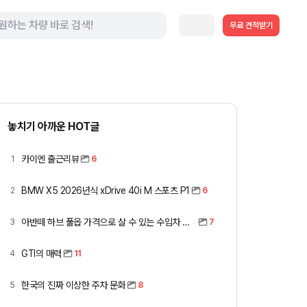
무료 견적받기
놓치기 아까운 HOT글
카이엔 출근리뷰
1
6
BMW X5 2026년식 xDrive 40i M 스포츠 P1
2
6
아반떼 하브 풀옵 가격으로 살 수 있는 수입차 모아봤습니다 (중고 포함)
3
7
GTI의 매력
4
11
한국의 진짜 이상한 주차 문화
5
8