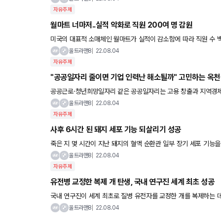
자유주제
월마트 너마저..실적 악화로 직원 200여 명 감원
미국의 대표적 소매체인 월마트가 실적이 감소함에 따라 직원 수 백
했다. WSJ은 정통한 회사 소식통을 인용, 월마트가 직원 200
울트라맨8
22.08.04
자유주제
"공공일자리 줄이면 기업 인력난 해소될까" 고민하는 옥
공공근로·청년희망일자리 같은 공공일자리는 고용 창출과 지역경제
기능도 있다. 충북 옥천군이 구인난을 겪는 지역기업 등의 인력
울트라맨8
22.08.04
자유주제
사후 6시간 된 돼지 세포 기능 되살리기 성공
죽은 지 몇 시간이 지난 돼지의 혈액 순환관 일부 장기 세포 기능을 되살리는 연구가 성공
지가 찾아오고, 이는 되돌릴 수 없다는 통념과 배치되는 결과다
울트라맨8
22.08.04
자유주제
유전병 교정한 복제 개 탄생, 국내 연구진 세계 최초 성공
국내 연구진이 세계 최초로 질병 유전자를 교정한 개를 복제하는 
하는 데 큰 도움을 줄 것으로 기대된다. 충남대 동물자원과학부 김
울트라맨8
22.08.04