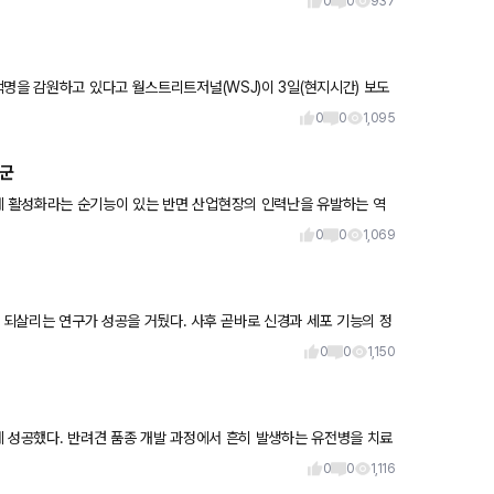
0
0
937
명을 감원하고 있다고 월스트리트저널(WSJ)이 3일(현지시간) 보도
0
0
1,095
천군
 활성화라는 순기능이 있는 반면 산업현장의 인력난을 유발하는 역
수급을 돕는
0
0
1,069
을 거뒀다. 사후 곧바로 신경과 세포 기능의 정
0
0
1,150
데 성공했다. 반려견 품종 개발 과정에서 흔히 발생하는 유전병을 치료
0
0
1,116