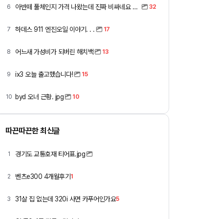
아반떼 풀체인지 가격 나왔는데 진짜 비싸네요 ㅎㅎ
6
32
하데스 911 엔진오일 이야기. . .
7
17
어느새 가성비가 되버린 해치백
8
13
ix3 오늘 출고했습니다!
9
15
byd 오너 근황. jpg
10
10
따끈따끈한 최신글
경기도 교통호재 티어표.jpg
1
벤츠e300 4개월후기
2
1
31살 집 없는데 320i 사면 카푸어인가요
3
5