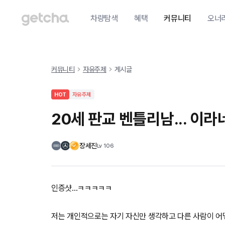
차량탐색
혜택
커뮤니티
오너
커뮤니티
자유주제
게시글
HOT
자유주제
20세 판교 벤틀리남... 이라
장세진
Lv
106
인증샷...ㅋㅋㅋㅋㅋ
저는 개인적으로는 자기 자신만 생각하고 다른 사람이 어떻