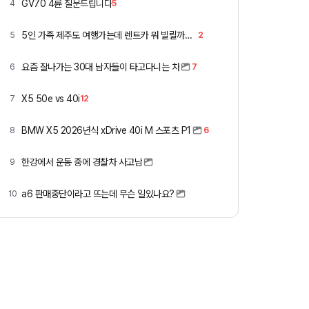
GV70 4륜 질문드립니다
4
5
5인 가족 제주도 여행가는데 렌트카 뭐 빌릴까요 ㅎ
5
2
요즘 잘나가는 30대 남자들이 타고다니는 차
6
7
X5 50e vs 40i
7
12
BMW X5 2026년식 xDrive 40i M 스포츠 P1
8
6
한강에서 운동 중에 경찰차 사고남
9
a6 판매중단이라고 뜨는데 무슨 일있나요?
10