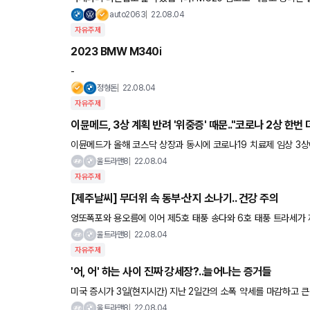
합니다) 좋게만 보면 껍데기만 다르면서도 금액적으로 접근 가
auto2063
22.08.04
자유주제
2023 BMW M340i
-
정형돈
22.08.04
자유주제
이뮨메드, 3상 계획 반려 '위중증' 때문.."코로나 2상 한번 
이뮨메드가 올해 코스닥 상장과 동시에 코로나19 치료제 임상 3상
나 치료제 임상 3상 계획 승인 지연이 원인으로 꼽힌다. 이는 식약
울트라맨8
22.08.04
자유주제
[제주날씨] 무더위 속 동부·산지 소나기.. 건강 주의
엉또폭포와 용오름에 이어 제5호 태풍 송다와 6호 태풍 트라세가 제주에 남기고 
산 백록담이 만수를 이룬 모습인데요. 백록담 정상 분화구는 지형
울트라맨8
22.08.04
자유주제
'어, 어' 하는 사이 진짜 강세장?..늘어나는 증거들
미국 증시가 3일(현지시간) 지난 2일간의 소폭 약세를 마감하고
는 의견이 확산하고 있다. 이날 S&P500지수는 1.56% 오른
울트라맨8
22.08.04