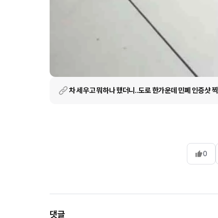
차 세우고 뭐하나 했더니..도로 한가운데 민폐 인증샷 
0
댓글