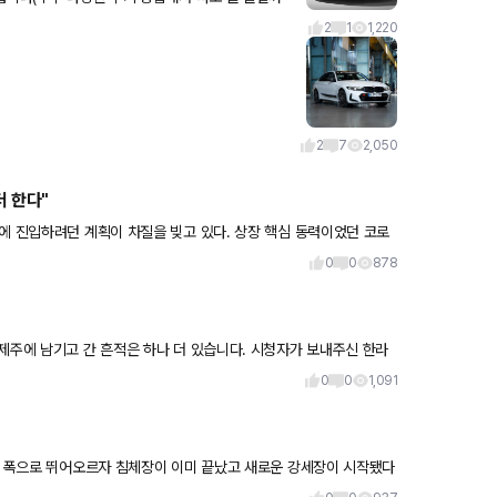
능한 페라리—곧 마세라
2
1
1,220
2
7
2,050
더 한다"
에 진입하려던 계획이 차질을 빚고 있다. 상장 핵심 동력이었던 코로
0
0
878
간 흔적은 하나 더 있습니다. 시청자가 보내주신 한라
0
0
1,091
 큰 폭으로 뛰어오르자 침체장이 이미 끝났고 새로운 강세장이 시작됐다