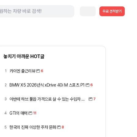
무료 견적받기
놓치기 아까운 HOT글
카이엔 출근리뷰
1
6
BMW X5 2026년식 xDrive 40i M 스포츠 P1
2
6
아반떼 하브 풀옵 가격으로 살 수 있는 수입차 모아봤습니다 (중고 포함)
3
7
GTI의 매력
4
11
한국의 진짜 이상한 주차 문화
5
8