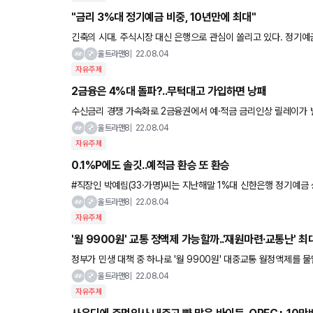
"금리 3%대 정기예금 비중, 10년만에 최대"
긴축의 시대. 주식시장 대신 은행으로 관심이 쏠리고 있다. 정기예금
치로 늘어났다. 4일 한국은행 경제통계시스템의 ‘예금은행 금리
울트라맨8
22.08.04
자유주제
2금융은 4%대 돌파?..무턱대고 가입하면 낭패
수신금리 경쟁 가속화로 2금융권에서 예·적금 금리인상 릴레이가 
리 조건이 어렵거나 실질적인 이자가 작을 수 있어 세심히 따져봐
울트라맨8
22.08.04
자유주제
0.1%P에도 솔깃..예적금 환승 또 환승
#직장인 박예림(33·가명)씨는 지난해말 1%대 신한은행 정기예금
뱅크의 정기예금으로 옮겼다. 하지만 지난달 다시 3%대의 산업은
울트라맨8
22.08.04
자유주제
'월 9900원' 교통 정액제 가능할까..'재원마련·교통난' 
정부가 민생 대책 중 하나로 '월 9900원' 대중교통 월정액제를 
지인데, 수조 원대 재원 마련과 수요 폭증 우려가 현실화 걸림돌
울트라맨8
22.08.04
자유주제