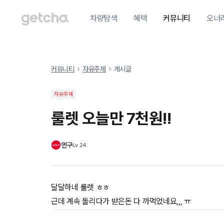
차량탐색
혜택
커뮤니티
오너
커뮤니티
자유주제
게시글
자유주제
룰렛 오늘만 7천원!!
엔구
Lv
24
달달하네 룰렛 ㅎㅎ
근데 계속 돌리다가 받은돈 다 까먹었네요,,, ㅠ