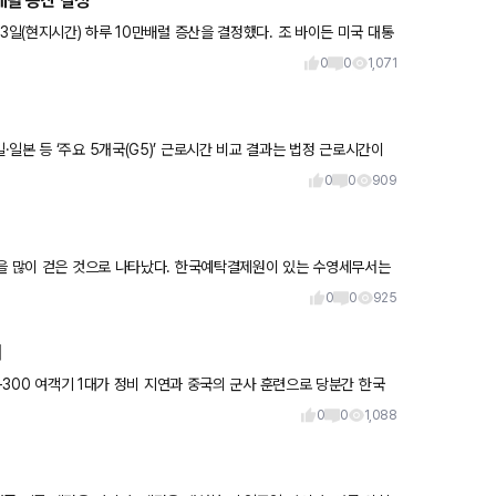
배럴 증산 결정
3일(현지시간) 하루 10만배럴 증산을 결정했다. 조 바이든 미국 대통
0
0
1,071
일본 등 ‘주요 5개국(G5)’ 근로시간 비교 결과는 법정 근로시간이
0
0
909
금을 많이 걷은 것으로 나타났다. 한국예탁결제원이 있는 수영세무서는
0
0
925
여
0-300 여객기 1대가 정비 지연과 중국의 군사 훈련으로 당분간 한국
0
0
1,088