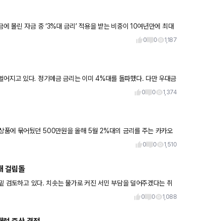
에 몰린 자금 중 ‘3%대 금리’ 적용을 받는 비중이 10여년만에 최대
0
0
1,187
벌어지고 있다. 정기예금 금리는 이미 4%대를 돌파했다. 다만 우대금
야
0
0
1,374
 상품에 묶어뒀던 500만원을 올해 5월 2%대의 금리를 주는 카카오
행
0
0
1,510
최대 걸림돌
물밑 검토하고 있다. 치솟는 물가로 커진 서민 부담을 덜어주겠다는 취
0
0
1,088