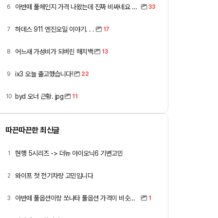
아반떼 풀체인지 가격 나왔는데 진짜 비싸네요 ㅎㅎ
6
33
하데스 911 엔진오일 이야기. . .
7
17
어느새 가성비가 되버린 해치백
8
13
ix3 오늘 출고했습니다!
9
22
byd 오너 근황. jpg
10
11
따끈따끈한 최신글
현행 5시리즈 -> 더뉴 아이오닉6 기변고민
1
와이프 첫 전기차량 고민입니다
2
아반떼 풀옵션이랑 쏘나타 풀옵션 가격이 비슷하네요
3
1