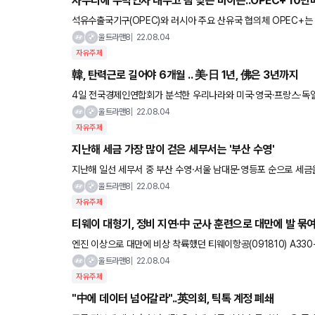
사우디에 주먹인사 내주고 뺨 맞은 바이든..OPEC+ 10만
석유수출국기구(OPEC)와 러시아 주요 산유국 협의체 OPEC+는 
령이 고유가를 억제하기 위해 비판을 감수하고 사우디아라비아를
울트라맨8
22.08.04
자유주제
韓, 탄력근로 길어야 6개월 .. 美·日 1년, 佛은 3년까지
4일 전국경제인연합회가 분석한 우리나라와 미국·영국·프랑스·독일·
나 연장 근로시간, 규정 위반 시 처벌 수준 등 거의 모든 부분에
울트라맨8
22.08.04
자유주제
지난해 세금 가장 많이 걷은 세무서는 '부산 수영'
지난해 일선 세무서 중 부산 수영·서울 남대문·영등포 순으로 세
2년 연속 세수 1위를 차지했다. 4일 국세청 국세통계포털에 따르
울트라맨8
22.08.04
자유주제
티웨이 대형기, 정비 지연·中 군사 훈련으로 대만에 발 묶
엔진 이상으로 대만에 비상 착륙했던 티웨이항공(091810) A33
에 돌아오기 못하게 됐다. A330-300은 티웨이항공이 유럽
울트라맨8
22.08.04
자유주제
"中에 데이터 넘어갈라"..英의회, 틱톡 계정 폐쇄