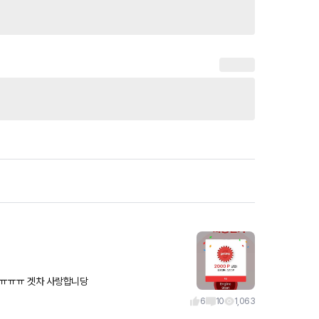
 ㅠㅠㅠㅠ 겟차 사랑합니당
6
10
1,063