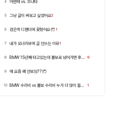
아반떼 vs. 쏘나타
4
그냥 글이 써보고 싶었어요
5
2
검은색 디펜더에 꽂혔어요
6
1
내가 오너리뷰에 글 안쓰는 이유
7
1
BMW 15년째 타고있는데 볼보로 넘어가면 후회할까요 ?
8
6
애 요즘 왜 안보임??
9
BMW 수리비 vs 볼보 수리비 누가 더 많이 들까요 ㅎ
10
1