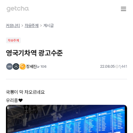
커뮤니티
자유주제
게시글
자유주제
영국기차역 광고수준
장세진
22.08.05
1,441
Lv
106
국뽕이 막 차오르네요
우리흥❤️