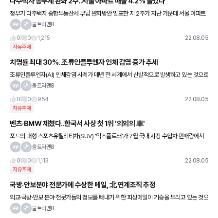
다주택자 종부세 완화 2주..서울 아파트 매물 4.2% 줄었다
정부가 다주택자 종합부동산세 부담 완화방안 발표한 지 2주가 지난 가운데 서울 아파트
매물이 2700개 넘게 감소한 것으로 나타났다. 세 부담이 줄어들 가능성이 커지자 집주인
울트라맨8
들이 내놓은 매물을 거
0
0
1,215
22.08.05
자유주제
치명률 최대 30%..조류인플루엔자 인체 감염 증가 추세
조류인플루엔자(AI) 인체감염 사례가 매년 전 세계에서 산발적으로 발생하고 있는 것으로
나타났다. 특히 코로나19 팬데믹 발생 이후에는 조류인플루엔자의 인체감염 사례도 크게
울트라맨8
증가하는 추세다. 5일
0
0
954
22.08.05
자유주제
벤츠·BMW 제쳤다..한국서 사상 첫 1위 '의외의 車'
포드의 대형 스포츠유틸리티차(SUV) '익스플로러'가 7월 국내 시장 수입차 판매량에서
'깜짝 1위'에 올랐다. 익스플로러는 물론 포드의 차량이 국내 시장에서 판매량 1위에 오른
울트라맨8
건 2003년 수
0
0
1,113
22.08.05
자유주제
국방·안보분야 전문가에 수상한 메일, 北 연계조직 추정
외교·국방·안보 분야 전문가들의 정보를 빼내기 위한 피싱메일이 기승을 부리고 있는 것으
로 조사됐다. 북한 정찰총국 연계 해킹조직의 소행이라는 분석도 나왔다. 5일 이스트시큐
울트라맨8
리티 보안공지에 따르면