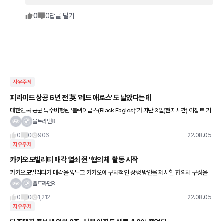
0
0
답글 달기
자유주제
피라미드 상공 6년 전 英 '레드 애로스'도 날았다는데
대한민국 공군 특수비행팀 ‘블랙이글스(Black Eagles)’가 지난 3일(현지시간) 이집트 기
자지역 대피라미드 상공에서 30여분간 총 24개의 기동 등 고난도 곡예비행을 펼치며 세
울트라맨8
계인을 매료시켰
0
0
906
22.08.05
자유주제
카카오모빌리티 매각 열쇠 쥔 '협의체' 활동 시작
카카오모빌리티가 매각을 앞두고 카카오에 구체적인 상생 방안을 제시할 협의체 구성을
완료했다. 이제 카카오모빌리티 매각의 키는 카카오모빌리티로 넘어갔다. 5일 IT 업계에
울트라맨8
따르면 카카오모빌리티는 ‘
0
0
1,212
22.08.05
자유주제