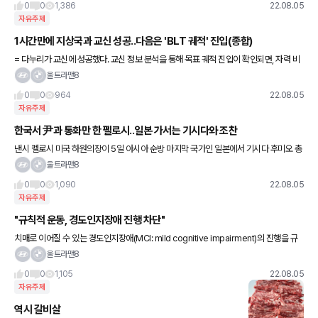
0
0
1,386
22.08.05
자유주제
1시간만에 지상국과 교신 성공..다음은 'BLT 궤적' 진입(종합)
= 다누리가 교신에 성공했다. 교신 정보 분석을 통해 목표 궤적 진입이 확인되면, 자력 비
행·궤적 조정을 통해 달을 찾아가는 '다누리의 시간'이 시작된다. 5일 과학기술정보통신부
울트라맨8
에 따르면 다누리는
0
0
964
22.08.05
자유주제
한국서 尹과 통화만 한 펠로시..일본 가서는 기시다와 조찬
낸시 펠로시 미국 하원의장이 5일 아시아 순방 마지막 국가인 일본에서 기시다 후미오 총
리와 조찬을 함께 했다. 일본 NHK 보도에 따르면 한국 방문을 마치고 전일 밤 일본에 도
울트라맨8
착한 펠로시 의장은 이
0
0
1,090
22.08.05
자유주제
"규칙적 운동, 경도인지장애 진행 차단"
치매로 이어질 수 있는 경도인지장애(MCI: mild cognitive impairment)의 진행을 규
칙적 운동으로 막을 수 있다는 연구 결과가 나왔다. 경도인지장애란 기억력 등의 인지기능
울트라맨8
이 같
0
0
1,105
22.08.05
자유주제
역시 갈비살