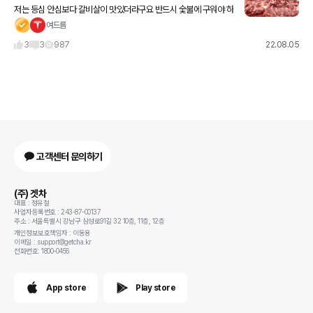
저는 등심 안심보다 갈비살이 맛있더라구요 반드시 숯불에 구워야 하
구요 고기 본연의 맛을 해치지 않는 소스나 아니면 소금에만 살짝 찍
여드름
어먹어야 해요 생간은 그닥 좋아하진 않지만 싱싱해보여서 올려보
3
3
987
22.08.05
고객센터 문의하기
(주) 겟차
대표 : 정유철
사업자등록번호 : 243-87-00137
주소 : 서울특별시 강남구 삼성로91길 32 10층, 11층, 12층
개인정보보호책임자 : 이동용
이메일 : support@getcha.kr
전화번호: 1800-0456
App store
Play store