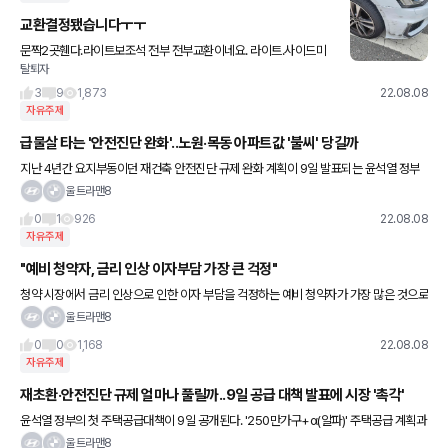
교환결정됐습니다ㅜㅜ
문짝2곳휀다.라이트보조석 전부 전부교환이네요. 라이트.사이드미
탈퇴자
러 휠앞뒤.타이어ㅜㅜ견적이얼마나될까요?
3
9
1,873
22.08.08
자유주제
급물살 타는 '안전진단 완화'..노원·목동 아파트값 '불씨' 당길까
지난 4년간 요지부동이던 재건축 안전진단 규제 완화 계획이 9일 발표되는 윤석열 정부
의 첫 주택공급 대책에 담길 전망이다. 구조안전성 비중을 낮추고 주거환경 비중을 높이는
울트라맨8
등 전체적인 방향성을 제시
0
1
926
22.08.08
자유주제
"예비 청약자, 금리 인상 이자부담 가장 큰 걱정"
청약 시장에서 금리 인상으로 인한 이자 부담을 걱정하는 예비 청약자가 가장 많은 것으로
조사됐다. 직방은 2022년 하반기 청약을 준비하는 수요자 의견을 묻는 설문조사를 진행
울트라맨8
했다면서 이 같이 8일
0
0
1,168
22.08.08
자유주제
재초환·안전진단 규제 얼마나 풀릴까..9일 공급 대책 발표에 시장 '촉각'
윤석열 정부의 첫 주택공급대책이 9일 공개된다. '250만가구+α(알파)' 주택공급 계획과
이를 위한 초과이익환수제, 안전진단 등 재건축 규제 완화 내용도 관심이 쏠린다. 8일 부
울트라맨8