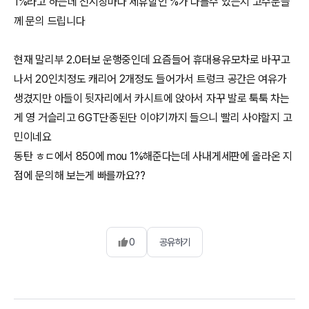
1%라고 하는데 전시장마다 제휴할인 %가 다를수 있는지 고수분들
께 문의 드립니다
현재 말리부 2.0터보 운행중인데 요즘들어 휴대용유모차로 바꾸고
나서 20인치정도 캐리어 2개정도 들어가서 트렁크 공간은 여유가
생겼지만 아들이 뒷자리에서 카시트에 앉아서 자꾸 발로 툭툭 차는
게 영 거슬리고 6GT단종된단 이야기까지 들으니 빨리 사야할지 고
민이네요
동탄 ㅎㄷ에서 850에 mou 1%해준다는데 사내게세판에 올라온 지
점에 문의해 보는게 빠를까요??
0
공유하기