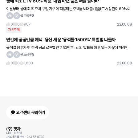
생애 최초 LTV 80% 적용..내집 마련 숨은 퍼즐 찾아라
이달부터 생애 최초 주택 구입 가구에 적용되는 주택담보대출비율(LTV) 상한이 80%로
완화된다. 지역과 주택 가격에 관계없이 최대 6억원까지 대출을 받을 수 있다. 그동안 대
울트라맨8
출규제로 내 집 마련에
0
0
987
22.08.08
자유주제
민간에 공공만큼 혜택..용산·세운 '용적률 1500%' 특별법 나올까
윤석열 정부가 첫 주택 공급 로드맵인 '250만호+α'의 발표를 하루 앞둔 가운데 핵심인
'민간 제안 도심복합사업'의 윤곽이 나올 예정이다. 특히 사업추진 근거가 되는 '도심 복합
울트라맨8
개발특례법'의 방
0
0
1,683
22.08.08
고객센터 문의하기
(주) 겟차
대표 : 정유철
사업자등록번호 : 243-87-00137