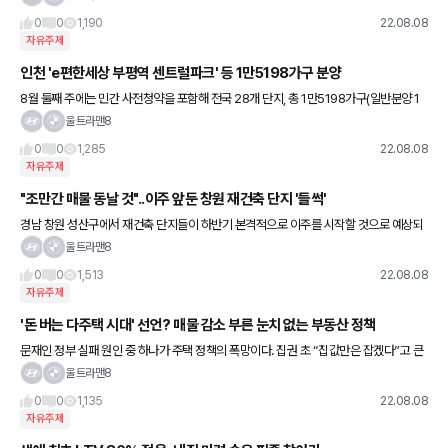
동산업계에 따르면
0
0
1,190
22.08.08
자유주제
인천 'e편한세상 부평역 센트럴파크' 등 1만5198가구 분양
8월 둘째 주에는 민간 사전청약을 포함해 전국 28개 단지, 총 1만5198가구(일반분양 1
만2373가구)가 분양한다. 부동산R114에 따르면 인천시 중구 운남동 ‘제일풍경채영종국
울트라맨8
제도시A16BL(
0
0
1,285
22.08.08
자유주제
"조만간 매물 동날 것"..이주 앞둔 창원 재건축 단지 '들썩'
경남 창원 성산구에서 재건축 단지들이 하반기 본격적으로 이주를 시작할 것으로 예상되
는 가운데 전셋값이 꿈틀댈지 주목된다. 2015년에도 성산구 용지동과 가음동 일대에서
울트라맨8
재건축 단지들이 이주를 시작하
0
0
1,513
22.08.08
자유주제
'돈 버는 다주택 시대' 선언? 매물 감소 부른 눈치 없는 부동산 정책
문재인 정부 실패 원인 중 하나가 주택 정책의 폭망이다. 집권 초 “집값만은 잡겠다”고 큰
소리를 쳤지만, 집값이 사상 최고 수준으로 치솟으면서 정권의 지지기반을 상실했다. 경제
울트라맨8
이론에 대한 이해가
0
0
1,135
22.08.08
자유주제