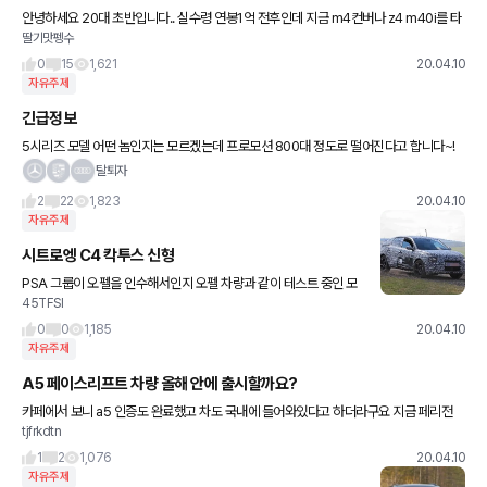
안녕하세요 20대 초반입니다.. 실수령 연봉1억 전후인데 지금 m4컨버나 z4 m40i를 타
딸기맛펭수
면 카푸어처럼 보일까요?.. 주변에서는 제 연봉을 말 안하고 차 사는것만 알고 카푸어라 말
합니다..
0
15
1,621
20.04.10
자유주제
긴급정보
5시리즈 모델 어떤 놈인지는 모르겠는데 프로모션 800대 정도로 떨어진다고 합니다~!
오늘 계약하시길..!
탈퇴자
2
22
1,823
20.04.10
자유주제
시트로엥 C4 칵투스 신형
PSA 그룹이 오펠을 인수해서인지 오펠 차량과 같이 테스트 중인 모
45TFSI
습입니다. 이번 신형 칵투스는 쿠페형 스타일이 적용된 것이 특징입
니다. 곧 부활할 DS 4, 그리고 오펠의 새로운 모카 역시 이
0
0
1,185
20.04.10
자유주제
A5 페이스리프트 차량 올해 안에 출시할까요?
카페에서 보니 a5 인증도 완료했고 차도 국내에 들어와있다고 하더라구요 지금 페리전
tjfrkdtn
모델이 천만원정도 할인들어가고 댐핑에 콰트로까지 있어서 조건은 좋은데.. 사자마자 페
리모델 나오면 바로 구형이
1
2
1,076
20.04.10
자유주제