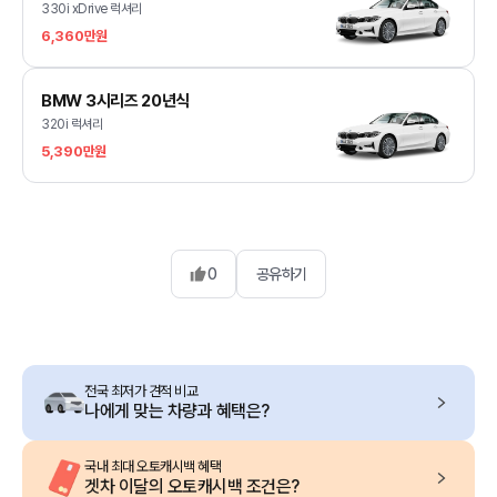
330i xDrive 럭셔리
6,360만원
BMW 3시리즈 20년식
320i 럭셔리
5,390만원
0
공유하기
전국 최저가 견적 비교
나에게 맞는 차량과 혜택은?
국내 최대 오토캐시백 혜택
겟차 이달의 오토캐시백 조건은?