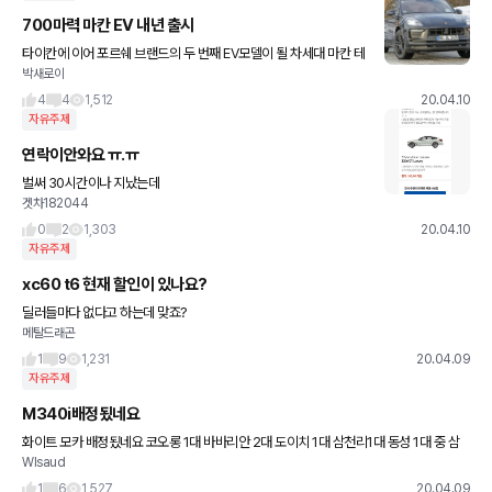
700마력 마칸 EV 내년 출시
타이칸에 이어 포르쉐 브랜드의 두 번째 EV모델이 될 차세대 마칸 테
박새로이
스트카가 새롭게 목격됐다. 9일(현지시각) 일본 자동차 전문매체 Ca
rview에 따르면, 최근 포르쉐가 북유럽에서 마칸 풀체인지
4
4
1,512
20.04.10
자유주제
연락이안와요 ㅠ.ㅠ
벌써 30시간이나 지났는데
겟차182044
0
2
1,303
20.04.10
자유주제
xc60 t6 현재 할인이 있나요?
딜러들마다 없다고 하는데 맞죠?
메탈드래곤
1
9
1,231
20.04.09
자유주제
M340i배정됬네요
화이트 모카 배정됬네요 코오롱 1대 바바리안 2대 도이치 1대 삼천리1대 동성 1대 중 삼
Wlsaud
천리에 배정받았네요 나머지 계약금은 혹시모르니 입항되기전 프로모션비교하고 빼야겠
죠?
1
6
1,527
20.04.09