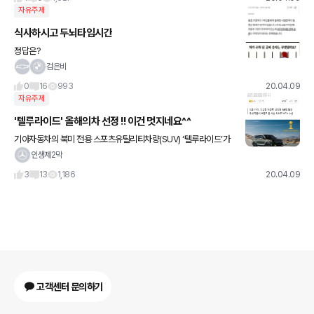
자유주제
식사하시고 두뇌타임시간
정답은?
검은비
0
16
993
20.04.09
자유주제
'텔루라이드' 올해의차 선정 !! 이건 멋지네요^^
기아자동차의 북미 전용 스포츠유틸리티차량(SUV) ‘텔루라이드’가
‘2020 월드카 어워즈(WCA)’에서 ‘세계 올해의 자동차(WCOT
인생제2막
Y)’에 선정됐다. ‘형님’격인 현대자동차도 이루지 못한 쾌거로
3
13
1,186
20.04.09
고객센터 문의하기