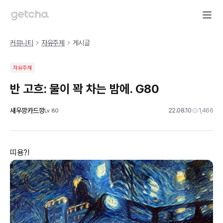
커뮤니티
자유주제
게시글
자유주제
반 고흐: 물이 꽉 차는 밤에. G80
새우깡카드깡
22.08.10
1,466
Lv
80
띠용?!