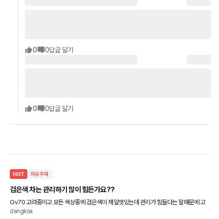
0
0
답글 달기
0
0
답글 달기
HOT
자유주제
검은색 차는 관리하기 많이 힘든가요??
Gv70 고려중이고 모든 색상중에 검은색이 제일멋있는데 관리가 힘들다는 말때문에 고
dangkoa
민이네요 * 참고로 구축아파트라 실외주차장입니다 ㅜㅜ