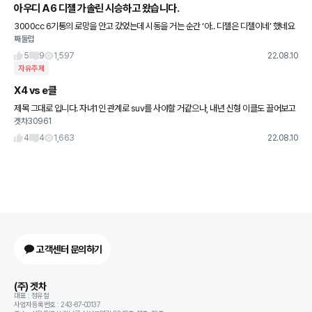
아우디 A6 디젤 가솔린 시승하고 왔습니다.
3000cc 6기통의 로망을 안고 갔었는데 시동을 거는 순간 ‘아.. 디젤은 디젤이네’ 했네요
째둘럽
저의 4기통 8분음표 디젤 딸딸이와 비교하면 16분음표로 자잘하고 작게 떨리더군요. 가
솔린 냉간시
5
9
1,597
22.08.10
자유주제
X4 vs e클
제목 그대로 입니다. 자녀1인 관계로 suv를 사야할 거같으나, 내년 신형 이클도 끌어보고
겟차30961
싶군요.
4
4
1,663
22.08.10
고객센터 문의하기
(주) 겟차
대표 : 정유철
사업자등록번호 : 243-87-00137