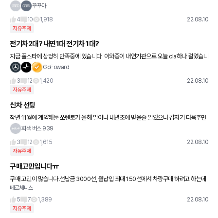
데 사진처럼 덕지덕지 마감이 되있더라구여 뭔가 좀 허접한 느낌이
꾸꾸마
갑자기 들어서...원래 이런식으로 마감 되는게 맞나여?
4
10
1,918
22.08.10
자유주제
전기차2대? 내연1대 전기차 1대?
지금 폴스타에 상당히 만족중에 있습니다 ​ 이와중이 내연기관으로 오늘 cla하나 걸었습니
다 eqa는 이미 걸어놨는데요 ​ 여기서 일단 고민이 들어서 혹시나 이곳분들는 어떻게 생
GoFoward
각하는지 궁금
3
12
1,420
22.08.10
자유주제
신차 선팅
작년 11월에 계약해둔 쏘렌토가 올해 말이나 내년초에 받을줄 알았으나 갑자기 다음주면
받을거 같다해서 선팅이나 블박 생각도 안하고 있었습니다 1.선팅은 기존에 30 15 탔는
회색 버스 939
데 눈이 안좋은편이라
3
12
1,615
22.08.10
자유주제
구매고민입니다ㅠ
구매 고민이 많습니다.선납금 3000선, 월납입 최대 150선에서 차량구매 하려고 하는데
베르체니스
요, 사고픈게 많아서 고민입니다ㅠ둘만 탈거라서 뒷자리는 상관없구요,대신 골프백2개는
들어가야합니다ㅠ중고도 상관
5
7
1,389
22.08.10
자유주제