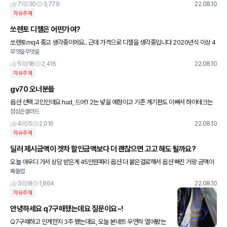
7
30
3,779
22.08.10
자유주제
쏘렌토 디젤은 어떤가여?
쏘렌토mq4 중고 생각중이에요.. 근데 가격으로 디젤을 생각중입니다 2020년식 이상 4
무엇을무엇을
만키로 미만으로 해서요.. 5년이상 탈 생각인데 쏘렌토 디젤 괜찮을까요?
5
18
2,416
22.08.10
자유주제
gv70 오너분들
옵션 선택 고민인데요 hud, 드어1 2는 넣을 예정이고 기존 계기판도 이뻐서 하이테크는
점심은샐러드
빼려고 했습니다. 근데 하이테크를 안넣자니 왼쪽 깜빡이 넣을때도 측면 카메라 화면이 오
른쪽으로 나오는 문제
4
5
2,016
22.08.10
자유주제
딜러 제시금액이 겟차 할인금액보다 더 괜찮으면 고고 해도 될까요?
오늘 아우디 가서 상담 받은게 45만원짜리 옵션 더 붙은걸로해서 옵션 빠진 거랑 금액이
째둘럽
같은데다 틴팅 ppf 같은 딜러서비스도 추가로 해준다고 하는데요 어떤 분은 아우디 출고
하는데 겟차 할인금액
3
8
1,864
22.08.10
자유주제
안녕하세요 q7구매했는데요 질문이요~!
Q7구매하고 인계한지 3주 됐는데요, 오늘 본네트 우연히 열어봤는