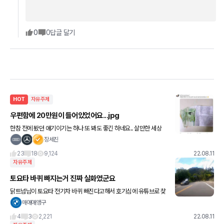
0
0
답글 달기
HOT
자유주제
우편함에 20만원이 들어있었어요...jpg
한참 전에 봤던 얘기이기는 하나 또 봐도 좋긴 하네요.. 살만한 세상
되새기기..❤️
장세진
23
18
9,124
22.08.11
자유주제
토요타 바퀴 빠지는거 진짜 실화였군요
닭트넘님이 토요타 전기차 바퀴 빠진다고해서 호기심에 유튜브로 찾
아봤는데 정말 빠졌네요... 대만에서 시승행사 진행중 앞바퀴가 빠졌
매애애앵구
다고 합니다. 뒷바퀴의 노란색 테잎은 언론 노출을 막기위해
4
3
2,221
22.08.11