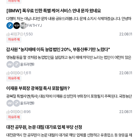
자유주제
[BMW] 폭우로 인한 특별 케어 서비스 안내 문자 왔네요
다행히 저는 아닙니다만 문자 내용 공유드려봅니다. 문제 소지시 삭제하겠습니다. 안녕하
세요, 고객님. BMW 코리아입니다. 이번 주 곳곳에 내린 집중호우로 많은 피해가 발생했
FAITH YJ
습니다. 모두
4
7
1,550
22.08.11
자유주제
감사원 "농지매매 이득 농업법인 20%, 부동산투기만 노렸다"
영농활동을 할 것처럼 농업법인을 설립하고 농지 매매 차익만 노리는 법인이 여전히 많은
데도 관리가 부실하다는 감사원 지적이 나왔다. 감사원이 2018년부터 작년 7월까지 농
울트라맨8
지 매매로 1억원 이상 차
0
0
1,611
22.08.11
자유주제
이재용 부회장 광복절 특사 포함될까?
광복절 특별사면(특사) 대상자에 이재용 삼성전자 부회장이 포함될지 주목된다. 국정농단
사건으로 징역 2년6개월을 받은 이 부회장은 형기가 만료됐으나, 앞으로 5년간 취업제한
울트라맨8
규정을 적용받는다. 자
0
0
896
22.08.11
자유주제
대전 공무원, 논문 대필 대가로 업체 부당 선정
대전광역시 한 공무원이 논문 대필의 대가로 해당 업체를 선정하고 유흥업소 등 향응을 제