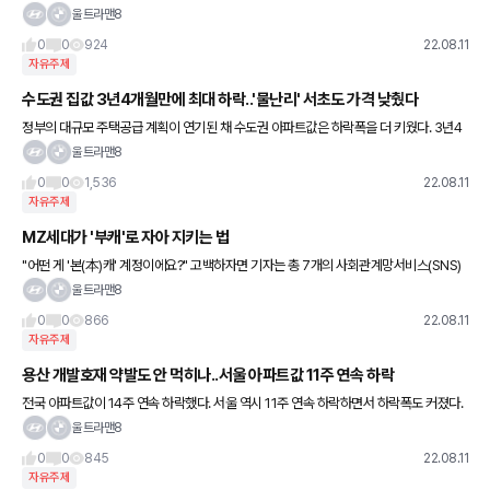
공받는가 하면, 금품수수 대가로 통신단말기 업체 선정에 개입하는 등 부당이익을 제공한
울트라맨8
것으로 드러났다. 11일
0
0
924
22.08.11
자유주제
수도권 집값 3년4개월만에 최대 하락..'물난리' 서초도 가격 낮췄다
정부의 대규모 주택공급 계획이 연기된 채 수도권 아파트값은 하락폭을 더 키웠다. 3년4
개월여만에 최대폭으로 떨어졌다. 서초구에서도 일부 단지에서 호가를 낮춘 매물이 나오
울트라맨8
는 등 서울 아파트값은 11주
0
0
1,536
22.08.11
자유주제
MZ세대가 '부캐'로 자아 지키는 법
"어떤 게 '본(本)캐' 계정이에요?" 고백하자면 기자는 총 7개의 사회관계망서비스(SNS)
인 '인스타그램' 계정을 갖고 있다. 그중 가장 자주 쓰는 계정은 두 개. 하나는 회사 학교 교
울트라맨8
회 지인들
0
0
866
22.08.11
자유주제
용산 개발호재 약발도 안 먹히나..서울 아파트값 11주 연속 하락
전국 아파트값이 14주 연속 하락했다. 서울 역시 11주 연속 하락하면서 하락폭도 커졌다.
서울시 용산정비창 국제업무지구 개발계획 발표로 보합전환했던 용산(0.00%)도 실질적
울트라맨8
인 매매거래로 이어지
0
0
845
22.08.11
자유주제