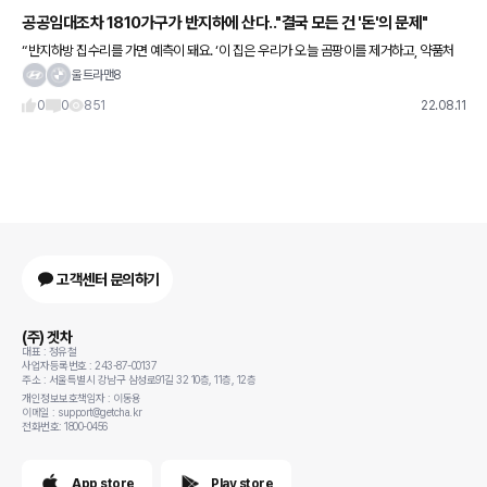
공공임대조차 1810가구가 반지하에 산다.."결국 모든 건 '돈'의 문제"
“반지하방 집수리를 가면 예측이 돼요. ‘이 집은 우리가 오늘 곰팡이를 제거하고, 약품처
리, 도배까지 해도 1~2년 뒤에는 곰팡이가 또 발생하겠구나’라고요.” 김선미 성북주거복
울트라맨8
지센터장은 11일 전
0
0
851
22.08.11
고객센터 문의하기
(주) 겟차
대표 : 정유철
사업자등록번호 : 243-87-00137
주소 : 서울특별시 강남구 삼성로91길 32 10층, 11층, 12층
개인정보보호책임자 : 이동용
이메일 : support@getcha.kr
전화번호: 1800-0456
App store
Play store