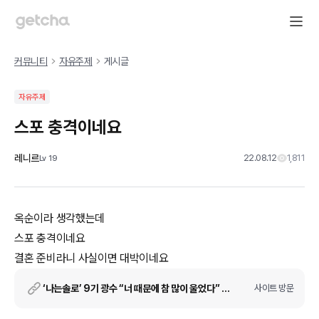
커뮤니티
자유주제
게시글
자유주제
스포 충격이네요
레니르
22.08.12
1,811
Lv
19
옥순이라 생각했는데
스포 충격이네요
결혼 준비라니 사실이면 대박이네요
‘나는솔로’ 9기 광수 “너 때문에 참 많이 울었다” 오열
사이트 방문