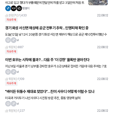
사고로 입고 했다가 부품때문에 한달만에 차를 받고 3일만에 처음 트
렁크 열어봤는데 못보던 이런게 들어있네요; 이거 뭔가요? 원래 제 차
떵붕이
에 있던갈까요??? 차 돌려 받을때 비도 많이 오고 제가
2
7
1,433
22.08.12
자유주제
경기 화성 서신면 해상에 공군 전투기 추락...인명피해 확인 중
오늘(12일) 낮 12시 20분쯤 경기 화성 서신면 제부리 해상으로 공군 제10전투비행단 수
원기지 소속 F-4 전투기가 추락했습니다. 전투기에는 조종사 두 명이 타고 있던 것으로
vi
전해졌는데, 군과
1
1
887
22.08.12
자유주제
이번 호우는 시작에 불과?…다음 주 '더 강한' 물폭탄 쏟아진다
지난 8일 서울과 경기 남부를 강타한 호우가 소강상태로 접어든 가운데 다음 주에는 7호
태풍 '무란'이 남긴 수증기 영향으로 더 센 비가 내릴 것으로 보인다. 12일 기상청에 따르
vi
면 광복절인 오는
1
1
1,109
22.08.12
자유주제
"바이든 뒤통수 제대로 맞았다"…친미 사우디 어떻게 이럴 수 있나
미국과 거리두기 나선 사우디 시진핑 방문 추진, 중동 영향력 넓혀
vi
1
1
1,227
22.08.12