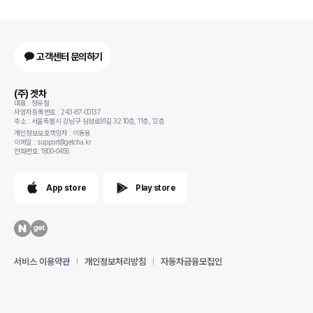
고객센터 문의하기
(주) 겟차
대표 : 정유철
사업자등록번호 : 243-87-00137
주소 : 서울특별시 강남구 삼성로91길 32 10층, 11층, 12층
개인정보보호책임자 : 이동용
이메일 : support@getcha.kr
전화번호: 1800-0456
App store
Play store
서비스 이용약관
개인정보처리방침
자동차금융모집인