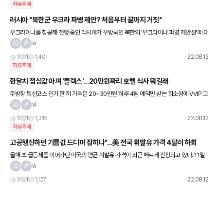
자유주제
러시아 "북한군 우크라 파병 제안? 처음부터 끝까지 거짓"
우크라이나를 침공해 전쟁 중인 러시아가 우방국인 북한의 '우크라이나 파병 제안설'에 대
해 11일(현지시각) 강하게 부인했다. 러시아의 스푸트니크 통신에 따르면 이날 이반 네차
vi
예프 러시아 외무부 정
1
1
1,401
22.08.12
자유주제
한달치 점심값 아껴 '플렉스'…20만원짜리 호텔 식사 뭐길래
주방장 특선코스 인기 한 끼 가격은 20~30만원 하루 4팀 예약만 받는 희소성에 VVIP 고
객층 강화
vi
1
1
1,315
22.08.12
자유주제
고공행진하던 기름값 드디어 잡히나"...美 전국 휘발유 가격 4달러 하회
올해 초 급등세를 이어가던 미국의 평균 휘발유 가격이 최근 빠르게 진정되고 있다. 11일
(현지시간) CNBC는 "미국 전국의 평균 휘발유 가격이 갤런당 4달러 아래로 떨어졌다"면
vi
서 "휘발유 가격이
1
1
1,127
22.08.12