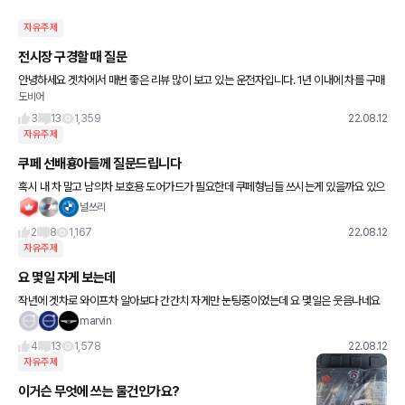
자유주제
전시장 구경할 때 질문
안녕하세요 겟차에서 매번 좋은 리뷰 많이 보고 있는 운전자입니다. 1년 이내에 차를 구매
도비어
할 것 같아서 슬슬 전시장을 좀 둘러보려 하는데요. 아직은 차마다 공간감을 제가 직접 겪
어본게 아니라, 뭘
3
13
1,359
22.08.12
자유주제
쿠페 선배횽아들께 질문드립니다
혹시 내 차 말고 남의차 보호용 도어가드가 필요한데 쿠페형님들 쓰시는게 있을까요 있으
시면 좀 알려주세요 남의차 문찌그러트릴까봐 무섭습니다 ㅠ ㅠ
널쓰리
2
8
1,167
22.08.12
자유주제
요 몇일 자게 보는데
작년에 겟차로 와이프차 알아보다 간간치 자게만 눈팅중이었는데 요 몇일은 웃음나네요
ㅋㅋㅋㅋ 특정 브랜드가 프리미엄이냐 아니냐가 그렇게 중요해요 다들? ㅋㅋㅋㅋㅋㅋㅋ
marvin
ㅋㅋ 예산에 따라 기호
4
13
1,578
22.08.12
자유주제
이거슨 무엇에 쓰는 물건인가요?