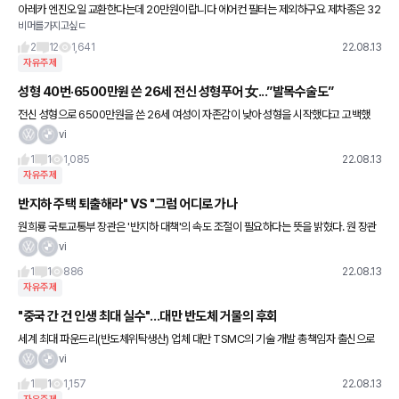
아레카 엔진오일 교환한다는데 20만원이랍니다 에어컨 필터는 제외하구요 제차종은 32
비머를가지고싶ㄷ
0i 입니다 첫차사서 교환하는거라 ..
2
12
1,641
22.08.13
자유주제
성형 40번·6500만원 쓴 26세 전신 성형푸어 女...”발목수술도”
전신 성형으로 6500만원을 쓴 26세 여성이 자존감이 낮아 성형을 시작했다고 고백했
다. 지난 12일 방송된 채널A 예능프로그램 ‘푸어라이크’에는 40번의 성형 수술과 시술로
vi
6500만원을 소비한
1
1
1,085
22.08.13
자유주제
반지하 주택 퇴출해라" VS "그럼 어디로 가나
원희룡 국토교통부 장관은 '반지하 대책'의 속도 조절이 필요하다는 뜻을 밝혔다. 원 장관
은 12일 자신의 페이스북에 "반지하도 사람이 사는 곳"이라며 "반지하를 없애면 그분들
vi
은 어디로 가야 하느냐
1
1
886
22.08.13
자유주제
"중국 간 건 인생 최대 실수"…대만 반도체 거물의 후회
세계 최대 파운드리(반도체위탁생산) 업체 대만 TSMC의 기술 개발 총책임자 출신으로
중국에 스카우트됐던 반도체 업계 거물이 자신의 선택을 '일생의 실수'라며 후회했다. TS
vi
MC를 떠나 중국 반도
1
1
1,157
22.08.13