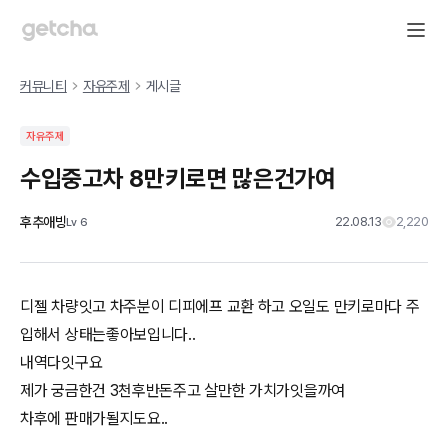
커뮤니티
자유주제
게시글
자유주제
수입중고차 8만키로면 많은건가여
후추애빙
22.08.13
2,220
Lv
6
디젤 차량잇고 차주분이 디피에프 교환 하고 오일도 만키로마다 주
입해서 상태는좋아보입니다..
내역다잇구요
제가 궁금한건 3천후반돈주고 살만한 가치가잇을까여
차후에 판매가될지도요..