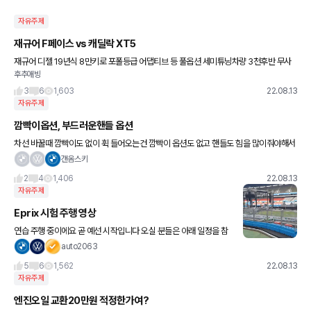
자유주제
재규어 F페이스 vs 캐딜락 XT5
재규어 디젤 19년식 8만키로 포폴등급 어댑티브 등 풀옵션 세미튜닝차량 3천후반 무사
후추애빙
고 캐딜락 가솔린 18년식 4만1천키로 플래티넘등급 어댑티브 통퓽 등 풀옵션 3천 유사고
트렁크. 리어패널
3
6
1,603
22.08.13
자유주제
깜빡이옵션, 부드러운핸들 옵션
차선 바꿀때 깜빡이도 없이 휙 들어오는건 깜빡이 옵션도 없고 핸들도 힘을 많이줘야해서
힘조절을 실패해서 그런거죠??? 진짜 바로앞에사 훅들어오니깐 화가 나네요… 쫓아가서
갠옴스키
창문내리고 욕한바가지 부
2
4
1,406
22.08.13
자유주제
Eprix 시험 주행 영상
연습 주행 중이에요 곧 예선 시작입니다 오실 분들은 아래 일정을 참
고하세요 제 인스타그램에 올린 영상을 보세요 사진은 캡쳐한 건데
auto2063
잘 안 나오네요 8/13(토) 주요일정 ✅ 7AM 서울페스타
5
6
1,562
22.08.13
자유주제
엔진오일 교환20만원 적정한가여?