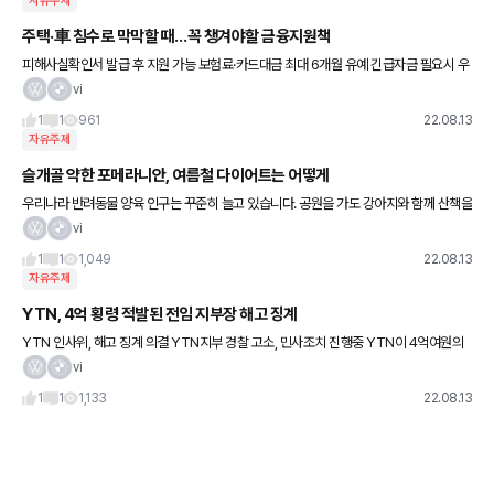
자유주제
주택·車 침수로 막막할 때…꼭 챙겨야할 금융지원책
피해사실확인서 발급 후 지원 가능 보험료·카드대금 최대 6개월 유예 긴급자금 필요시 우
대금리 적용 가능
vi
1
1
961
22.08.13
자유주제
슬개골 약한 포메라니안, 여름철 다이어트는 어떻게
우리나라 반려동물 양육 인구는 꾸준히 늘고 있습니다. 공원을 가도 강아지와 함께 산책을
나온 시민들을 어렵지 않게 볼 수 있고, 반려동물 용품점도 꾸준히 늘고 있습니다. 농림축
vi
산식품부 조사에 따르면
1
1
1,049
22.08.13
자유주제
YTN, 4억 횡령 적발된 전임 지부장 해고 징계
YTN 인사위, 해고 징계 의결 YTN지부 경찰 고소, 민사조치 진행중 YTN이 4억여원의
조합비 횡령 사실이 적발된 전임 전국언론노동조합 YTN지부장에 대해 해고 징계를 의결
vi
했다. YTN는 지난
1
1
1,133
22.08.13