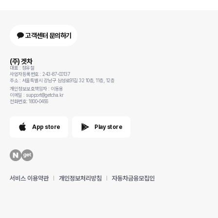
고객센터 문의하기
(주) 겟차
대표 : 정유철
사업자등록번호 : 243-87-00137
주소 : 서울특별시 강남구 삼성로91길 32 10층, 11층, 12층
개인정보보호책임자 : 이동용
이메일 : support@getcha.kr
전화번호: 1800-0456
App store
Play store
서비스 이용약관
개인정보처리방침
자동차금융모집인