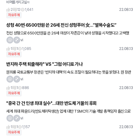
비머를가지고싶ㄷ
0i 입니다 첫차사서 교환하는거라 ..
2
12
1,641
22.08.13
자유주제
성형 40번·6500만원 쓴 26세 전신 성형푸어 女...”발목수술도”
전신 성형으로 6500만원을 쓴 26세 여성이 자존감이 낮아 성형을 시작했다고 고백했
다. 지난 12일 방송된 채널A 예능프로그램 ‘푸어라이크’에는 40번의 성형 수술과 시술로
vi
6500만원을 소비한
1
1
1,085
22.08.13
자유주제
반지하 주택 퇴출해라" VS "그럼 어디로 가나
원희룡 국토교통부 장관은 '반지하 대책'의 속도 조절이 필요하다는 뜻을 밝혔다. 원 장관
은 12일 자신의 페이스북에 "반지하도 사람이 사는 곳"이라며 "반지하를 없애면 그분들
vi
은 어디로 가야 하느냐
1
1
886
22.08.13
자유주제
"중국 간 건 인생 최대 실수"…대만 반도체 거물의 후회
세계 최대 파운드리(반도체위탁생산) 업체 대만 TSMC의 기술 개발 총책임자 출신으로
중국에 스카우트됐던 반도체 업계 거물이 자신의 선택을 '일생의 실수'라며 후회했다. TS
vi
MC를 떠나 중국 반도
1
1
1,157
22.08.13
자유주제