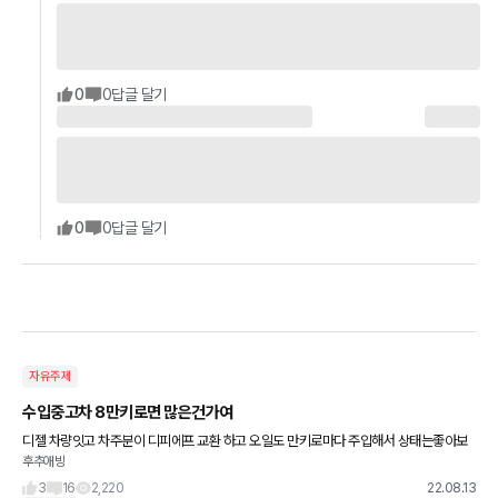
0
0
답글 달기
0
0
답글 달기
자유주제
수입중고차 8만키로면 많은건가여
디젤 차량잇고 차주분이 디피에프 교환 하고 오일도 만키로마다 주입해서 상태는좋아보
후추애빙
입니다.. 내역다잇구요 제가 궁금한건 3천후반돈주고 살만한 가치가잇을까여 차후에 판
매가될지도요..
3
16
2,220
22.08.13