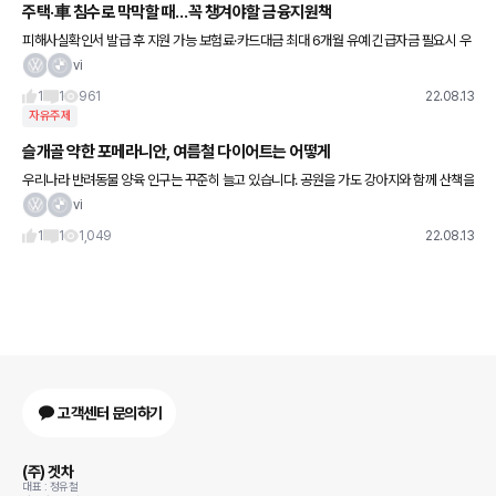
주택·車 침수로 막막할 때…꼭 챙겨야할 금융지원책
피해사실확인서 발급 후 지원 가능 보험료·카드대금 최대 6개월 유예 긴급자금 필요시 우
대금리 적용 가능
vi
1
1
961
22.08.13
자유주제
슬개골 약한 포메라니안, 여름철 다이어트는 어떻게
우리나라 반려동물 양육 인구는 꾸준히 늘고 있습니다. 공원을 가도 강아지와 함께 산책을
나온 시민들을 어렵지 않게 볼 수 있고, 반려동물 용품점도 꾸준히 늘고 있습니다. 농림축
vi
산식품부 조사에 따르면
1
1
1,049
22.08.13
고객센터 문의하기
(주) 겟차
대표 : 정유철