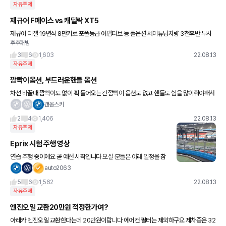
자유주제
재규어 F페이스 vs 캐딜락 XT5
재규어 디젤 19년식 8만키로 포폴등급 어댑티브 등 풀옵션 세미튜닝차량 3천후반 무사
후추애빙
고 캐딜락 가솔린 18년식 4만1천키로 플래티넘등급 어댑티브 통퓽 등 풀옵션 3천 유사고
트렁크. 리어패널
3
6
1,603
22.08.13
자유주제
깜빡이옵션, 부드러운핸들 옵션
차선 바꿀때 깜빡이도 없이 휙 들어오는건 깜빡이 옵션도 없고 핸들도 힘을 많이줘야해서
힘조절을 실패해서 그런거죠??? 진짜 바로앞에사 훅들어오니깐 화가 나네요… 쫓아가서
갠옴스키
창문내리고 욕한바가지 부
2
4
1,406
22.08.13
자유주제
Eprix 시험 주행 영상
연습 주행 중이에요 곧 예선 시작입니다 오실 분들은 아래 일정을 참
고하세요 제 인스타그램에 올린 영상을 보세요 사진은 캡쳐한 건데
auto2063
잘 안 나오네요 8/13(토) 주요일정 ✅ 7AM 서울페스타
5
6
1,562
22.08.13
자유주제
엔진오일 교환20만원 적정한가여?
아레카 엔진오일 교환한다는데 20만원이랍니다 에어컨 필터는 제외하구요 제차종은 32