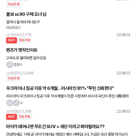
자유주제
볼보 xc90 구매 오너 님
얼마나 들어야 하나요??
타요와로기
1
4
1,775
22.08.14
HOT
자유주제
벤츠가 명차인이유
고속도로 올려보면 알수있음
앱등이
5
11
3,090
22.08.13
자유주제
우크라이나 침공 이후 약 6개월…러시아인 81% "푸틴 신뢰한다"
러시아의 우크라이나 침공 이후 약 6개월이 흐른 시점에서 러시아 국민의 푸틴 대통령에
대한 신뢰도가 80%를 넘는 것으로 확인됐다. 12일(현지시간) 타스 통신에 따르면 전 러
vi
시아 여론조사센터(브
1
0
1,356
22.08.13
HOT
자유주제
아이가 태어나면 무조건 SUV > 세단 이라고 봐야될까요??
안녕하세요, 이제 곧 아이가 태어날 예정인 예비 아빠입니다. 지금은 국산 중형 하이브리