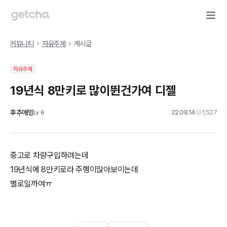
커뮤니티
자유주제
게시글
자유주제
19년식 8만키로 많이뛴건가여 디젤
후추애빙
22.08.14
1,527
Lv
6
중고로 차량구입하려는데
19년식에 8만키로라 주행이많아보이는데
별로일까여ㅠ