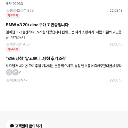
겟차192930
드 세단을 타고 있는데 주변 형님들이나 여러 상황들을 보면 애기가 있는집은 80%이상
suv를 타고 계신 듯 합
9
42
11,369
22.08.13
자유주제
BMW x3 20i xline 구매 고민중입니다
얼마전 아기 출산하여... 9개월 되었습니다 현재 모는 차가 소형이라.. 차를 바꿀까 고민중
굴러만가면된다
입니다 수입은 외벌이 세전 1.4억정도 되고 월 700 약간 상회 하네요 자가 9.5억정도에
대출은
1
5
1,466
22.08.13
자유주제
“로또 당첨” 알고보니…당첨 후기 조작
토요일 저녁이면 로또 추첨 기다리는 분들 많으시죠. 당첨 번호를 예측해주겠다면서 정작
일확천금은 본인들이 챙긴 사이트 운영진이 붙잡혔습니다. 어떤 이야기인지, '사건을 보
vi
다' 성혜란 기자와 짚어
1
0
947
22.08.13
고객센터 문의하기