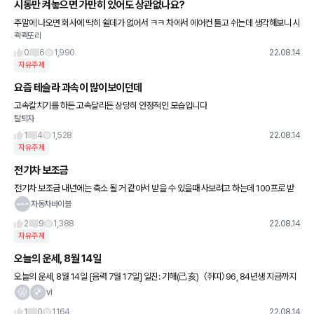
시동만 켜놓으면 가만히 있어도 상관없나요?
주말에 나오면 회사에 딱히 쉴데가 없어서 ㅋㅋ 차에서 에어컨 틀고 쉬는데 생각해보니 시
콱콱또리
동 안키면 배터리 방전된다는것 까진 아는데 시동을 틀어도 가만히 있으면 딱히 충전되는
건 아닌건가? 하는 생각이
0
6
1,990
22.08.14
자유주제
요즘 테슬라 과속이 많이보이던데
고속칼치기를 하든 고속달리든 상당히 안정적인 모습입니다
탈퇴자
1
4
1,528
22.08.14
자유주제
전기차 보조금
전기차 보조금 내년에는 축소 될 거 같아서 받을 수 있을때 사보려고 하는데 100프로 받
을 수 있는 차량중에 괜찮은 차가 있을까요? 100프로/050프로 받을 수 있는 전기차 각각
자동차바이블
추천해주시면 정
2
9
1,388
22.08.14
자유주제
오늘의 운세, 8월 14일
오늘의 운세, 8월 14일 [음력 7월 17일] 일진: 기해(己亥) 〈쥐띠〉 96, 84년생 지금까지
와는 반대로 서로의 입장이 역전될 가능성이 크다. 72년생 큰 기쁨을 주는 일이 있겠
vi
1
0
1,164
22.08.14