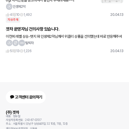
6gt 사시는분들 참고하셔서 좋은차 구매하세용~~!!
인생제2막
4
10
1,492
20.04.13
자유주제
겟차 운영자님 건의사항 있습니다.
이전에 레벨 상승-뱃지 와 인생제2막님께서 위클리 상품을 건의했는데 바로 반응해주셔
서 다시 한번 감사합니다 ㅎㅎ 게시판에서 글 쓰고 할 때 링크기능과 사진을 다운 받고 동
탈퇴자
영상 첨부가 가능하
5
13
1,226
20.04.13
고객센터 문의하기
(주) 겟차
대표 : 정유철
사업자등록번호 : 243-87-00137
주소 : 서울특별시 강남구 삼성로91길 32 10층, 11층, 12층
개인정보보호책임자 : 이동용