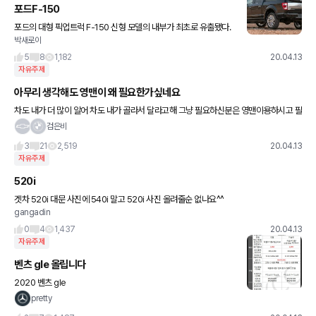
포드F-150
포드의 대형 픽업트럭 F-150 신형 모델의 내부가 최초로 유출됐다.
박새로이
‘f150gen14.com’에는 포드 F-150의 새로운 실내 모습이라는 제
목의 사진이 올라왔다. 사진을 게재한 포럼 회원 세쿼
5
8
1,182
20.04.13
자유주제
아무리 생각해도 영맨이 왜 필요한가싶네요
차도 내가 더 많이 알어 차도 내가 골라서 달라고해 그냥 필요하신분은 영맨이용하시고 필
요없는 사람은 인건비 할인해줘서 인터넷이나 홈쇼핑 팔았음 좋겠네요
검은비
3
21
2,519
20.04.13
자유주제
520i
겟차 520i 대문 사진에 540i 말고 520i 사진 올려줄순 없나요^^
gangadin
0
4
1,437
20.04.13
자유주제
벤츠 gle 올립니다
2020 벤츠 gle
pretty