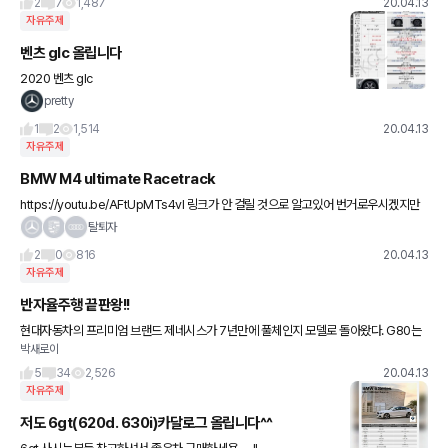
2
7
1,487
20.04.13
자유주제
벤츠 glc 올립니다
2020 벤츠 glc
pretty
1
2
1,514
20.04.13
자유주제
BMW M4 ultimate Racetrack
https://youtu.be/AFtUpMTs4vI 링크가 안 걸릴 것으로 알고있어 번거로우시겠지만
유투브에 ‘bmw항공모함’이라 치시면 맨 첫번째 영상 (1:17)입니다.
탈퇴자
2
0
816
20.04.13
자유주제
반자율주행 끝판왕!!
현대자동차의 프리미엄 브랜드 제네시스가 7년만에 풀체인지 모델로 돌아왔다. G80는
박새로이
제네시스의 시작을 알린 대표 차종으로 한국형 프리미엄 중형 세단의 새로운 기준을 제시
한 모델이다. 프리미엄 세단시
5
34
2,526
20.04.13
자유주제
저도 6gt(620d. 630i)카달로그 올립니다^^