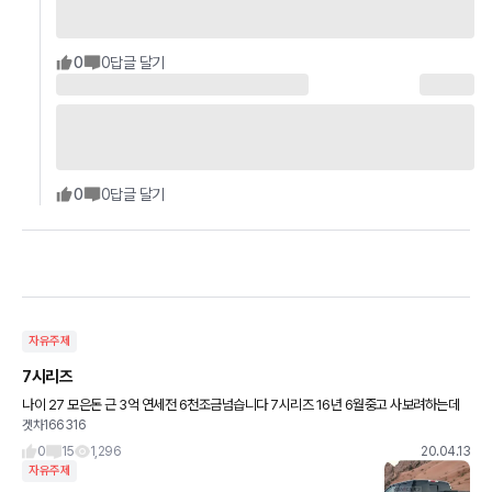
0
0
답글 달기
0
0
답글 달기
자유주제
7시리즈
나이 27 모은돈 근 3억 연세전 6천조금넘습니다 7시리즈 16년 6월중고 사보려하는데
겟차166316
유지 불가할까요 차값은 6200정도하더라고요 x6. 6gt도 생각중입니다
0
15
1,296
20.04.13
자유주제