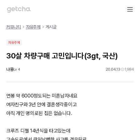
커뮤니티
자유주제
게시글
자유주제
30살 차량구매 고민입니다(3gt, 국산)
나몽
20.04.13
1,984
Lv
4
연봉 약 6000정도되는 미혼남자네요
여자친구와 3년 안에 결혼생각중이고
아직 개인 명의로된 집은 없습니다.
크루즈 디젤 14년식을 타고있는데
고속도로에서 큰일날뻔한 사고를 겪은뒤로