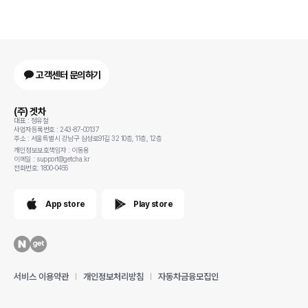
고객센터 문의하기
(주) 겟차
대표 : 정유철
사업자등록번호 : 243-87-00137
주소 : 서울특별시 강남구 삼성로91길 32 10층, 11층, 12층
개인정보보호책임자 : 이동용
이메일 : support@getcha.kr
전화번호: 1800-0456
App store
Play store
서비스 이용약관
개인정보처리방침
자동차금융모집인