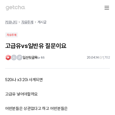
커뮤니티
자유주제
게시글
자유주제
고급유vs일반유 질문이요
일산뒷골목
20.04.14
1,702
Lv
85
520i나 x3 20i 사게되면
고급유 넣어야할까요
어떤분들은 상관없다고 하고 어떤분들은