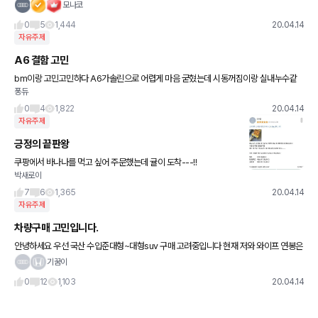
모나코
0
5
1,444
20.04.14
자유주제
A6 결함 고민
bm이랑 고민고민하다 A6가솔린으로 어렵게 마음 굳혔는데 시동꺼짐이랑 실내누수같
퐁듀
은 결함 후기들이 많이보여 답답하네요 심지어 출고한 당일날 시동꺼져서 입고된 경우도
있더라구요 T.T 차 자체는 역대
0
4
1,822
20.04.14
자유주제
긍정의 끝판왕
쿠팡에서 바나나를 먹고 싶어 주문했는데 귤이 도착---!!
박새로이
7
6
1,365
20.04.14
자유주제
차량구매 고민입니다.
안녕하세요 우선 국산 수입준대형~대형suv 구매 고려중입니다 현재 저와 와이프 연봉은
둘이 세후8천 조금 넘습니다. 우선 지금 차는 쏘울, 티볼리며 이제 곧 아이가 태어나 차를
기꿈이
바꾸려합니다. 우선
0
12
1,103
20.04.14