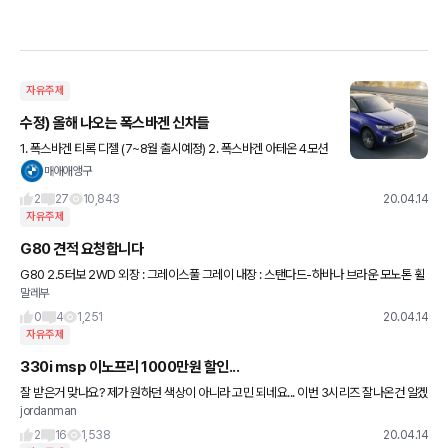
자유주제
수정) 올해 나오는 폭스바겐 신차들
1. 폭스바겐 티록 디젤 (7~8월 출시예정) 2. 폭스바겐 아테온 4모션
(5월 출시예정) (엔진 스펙은 기존과 동일합니다.) 3. 폭스바겐 테라
매애애앵구
몬트 (날짜 미확정) (파워트레인
2
27
10,843
20.04.14
자유주제
G80 견적 요청합니다
G80 2.5터보 2WD 외장 : 그레이스풀 그레이 내장 : 스탠다드-하바나 브라운 모노톤 휠
말레부
&타이어 : 19" 스포크 타입(B) 선택옵션 프리뷰 전자제어 서스펜션 파퓰러 패키지 드라이
빙 어시스
0
4
1,251
20.04.14
자유주제
330i msp 이노프리 1000만원 할인...
잘 받은거 맞나요? 제가 원하던 색상이 아니라 고민 되네요... 이번 3시리즈 잘나온건 알겠
jordanman
으나 역대급이라거 하기엔 부족해 보이는데요 그거치고 가격이 너무 센거 같더라구요...
근데 330i 풀옵션
2
16
1,538
20.04.14