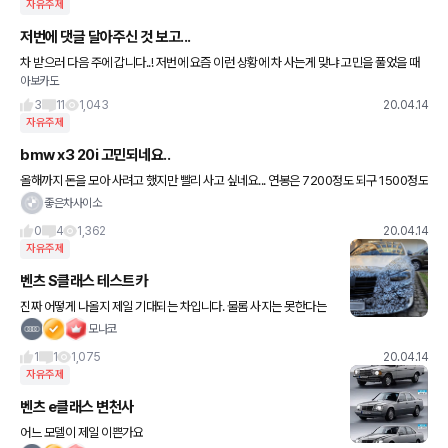
자유주제
저번에 댓글 달아주신 것 보고...
차 받으러 다음 주에 갑니다..! 저번에 요즘 이런 상황에 차 사는게 맞냐 고민을 풀었을 때
아보카도
많은 분들이 긍정적인 댓글과 공감해주셨어요. 덕분에 고민 좀 더 하고 차 뽑기로 했습니
다-! 배차 되
3
11
1,043
20.04.14
자유주제
bmw x3 20i 고민되네요..
올해까지 돈을 모아 사려고 했지만 빨리 사고 싶네요... 연봉은 7200정도 되구 1500정도
모았습니다 나머지는 할부로 하기에는 무리겠죠?ㅜㅜ
좋은차사이소
0
4
1,362
20.04.14
자유주제
벤츠 S클래스 테스트카
진짜 어떻게 나올지 제일 기대되는 차입니다. 물롬 사지는 못한다는
거..
모나코
1
1
1,075
20.04.14
자유주제
벤츠 e클래스 변천사
어느 모델이 제일 이쁜가요