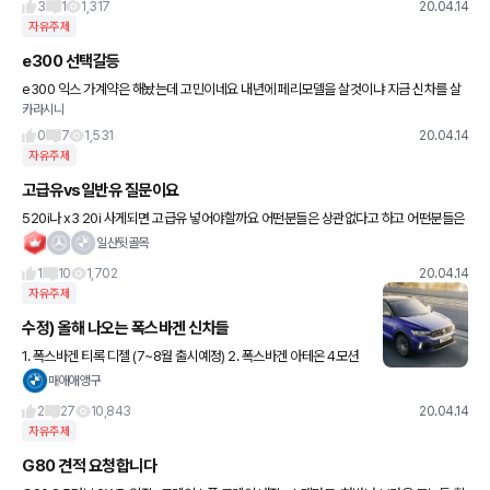
3
1
1,317
20.04.14
자유주제
e300 선택갈등
e300 익스 가계약은 해놨는데 고민이네요 내년에 페리모델을 살것이냐 지금 신차를 살
카라시니
것이냐 e400 혹은 e450 중고모델을 살것이냐 성능면으로는 e450 인데 가성비로는 e
400 17년식 에
0
7
1,531
20.04.14
자유주제
고급유vs일반유 질문이요
520i나 x3 20i 사게되면 고급유 넣어야할까요 어떤분들은 상관없다고 하고 어떤분들은
고급유넣어야 엔진 맛탱이 안간다고하고..
일산뒷골목
1
10
1,702
20.04.14
자유주제
수정) 올해 나오는 폭스바겐 신차들
1. 폭스바겐 티록 디젤 (7~8월 출시예정) 2. 폭스바겐 아테온 4모션
(5월 출시예정) (엔진 스펙은 기존과 동일합니다.) 3. 폭스바겐 테라
매애애앵구
몬트 (날짜 미확정) (파워트레인
2
27
10,843
20.04.14
자유주제
G80 견적 요청합니다