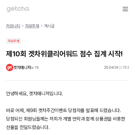
커뮤니티
자유주제
게시글
자유주제
제10회 겟차위클리어워드 점수 집계 시작!
겟차매니저
20.04.14
763
Lv
75
안녕하세요, 겟차매니저입니다.
바로 어제, 제9회 겟차주간이벤트 당첨자를 발표해 드렸습니다.
당첨되신 회원님들께는 저희가 개별 연락과 함께 상품권을 비롯한
선물을 전달드렸습니다.