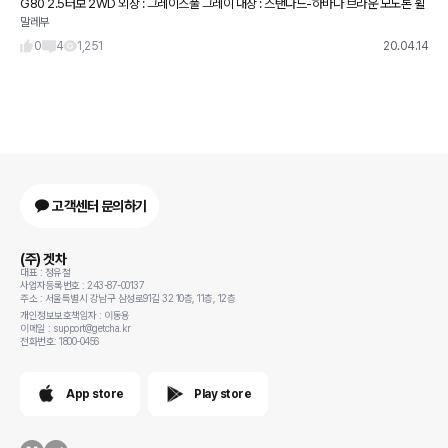
G80 2.5터보 2WD 외장 : 그레이스풀 그레이 내장 : 스탠다드-하바나 브라운 모노톤 휠
말레부
&타이어 : 19" 스포크 타입(B) 선택옵션 프리뷰 전자제어 서스펜션 파퓰러 패키지 드라이
빙 어시스
0
4
1,251
20.04.14
고객센터 문의하기
(주) 겟차
대표 : 정유철
사업자등록번호 : 243-87-00137
주소 : 서울특별시 강남구 삼성로91길 32 10층, 11층, 12층
개인정보보호책임자 : 이동용
이메일 : support@getcha.kr
전화번호: 1800-0456
App store
Play store