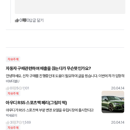
0
0
답글 달기
자유주제
자동자 구매관련하여 매출을 끊는다가 무슨뜻인가요?
안녕하세요. 신차 구매를 진행중인데 도움이 필요하여 글을 썼습니다. 이번에 차가 입항하
비M더블U
게되어 딜러가 전화가 왔는데, 차량 매출을 끊어야 1주 뒤에 차를 받아서 검수를 할 수 있
다는데 여기서 매출을
0
5
1,101
20.04.14
자유주제
아우디 RS5 스포츠백 페리(그림의 떡)
아우디가 RS5 스포츠백 부분 변경 모델을 유럽시장에 출시한다고
박새로이
발표했다. A5스포츠백을 베이스로 아우디의 고성능 디비전 자회사
인 아우디스포츠가 개발한 고성능 모델이라고 밝혔다. 앞 얼굴은 R
3
7
1,569
20.04.14
S
자유주제