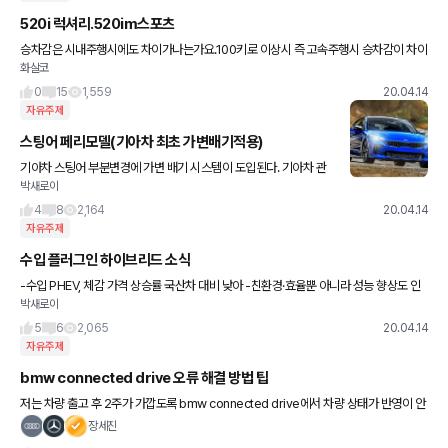
520i 럭셔리.520im스포츠
승차감은 시내주행시에도 차이가나는가요.100키로 이상시 즉 고속주행시 승차감이 차이
화살코
가 나는지요.아무래도 좀 딱딱할거같아서요.
0
15
1,559
20.04.14
자유주제
스팅어 페리모델(기아차 최초 가변배기적용)
기아차 스팅어 부분변경에 가변 배기 시스템이 도입된다. 기아차 관
박새로이
계자에 따르면 스팅어 부분변경에는 가변 배기시스템을 비롯해 스마
트스트림 2.5리터 및 3.5리터 가솔린 터보엔진이 적용된다. 실내에
4
8
2,164
20.04.14
는
자유주제
수입 플러그인 하이브리드 소식
-수입 PHEV, 체감 가격 상승률 국산차 대비 낮아 -친환경·효율뿐 아니라 성능 향상도 인
박새로이
기 요인 국내 플러그인하이브리드(PHEV) 판매의 90\% 이상을 수입차가 차지하고 있
다. 올 1분기 P
5
6
2,065
20.04.14
자유주제
bmw connected drive 오류 해결 방법 팁
저는 차량 출고 후 2주가 가깝도록 bmw connected drive에서 차량 상태가 반영이 안
되더라구요.... 전화로 물어보니 이런 방법으로 하라고 알려줘서..혹시나 비슷한 증상 있으
장세진
신 분 참조