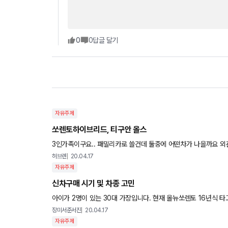
0
0
답글 달기
자유주제
쏘렌토하이브리드, 티구안 올스
3인가족이구요.. 패밀리카로 쓸건데 둘중에 어떤차가 나을까요 외
리 결정이 안되네요
허브렌
20.04.17
자유주제
신차구매 시기 및 차종 고민
아이가 2명이 있는 30대 가장입니다. 현재 올뉴쏘렌토 16년식 타고있구요 패밀리카로 신형카니발 하이리무진 기다리다가 수입차로 눈
을 돌리게 되었습니다 예산은 7~9천대에서 알아보고있고 사실상
장미서준서진
20.04.17
자유주제