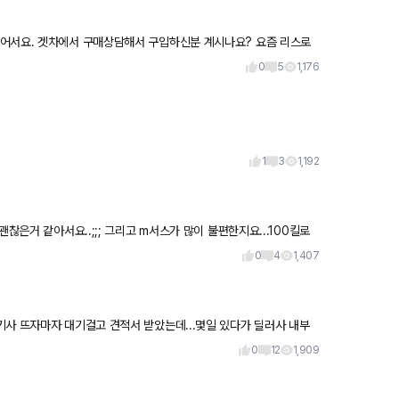
이어서요. 겟차에서 구매상담해서 구입하신분 계시나요? 요즘 리스로
량이 나
0
5
1,176
1
3
1,192
찮은거 같아서요..;;; 그리고 m서스가 많이 불편한지요...100킬로
0
4
1,407
0
12
1,909