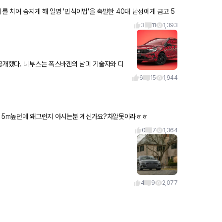
를 치어 숨지게 해 일명 '민식이법'을 촉발한 40대 남성에게 금고 5
3
11
1,393
공개했다. 니부스는 폭스바겐의 남미 기술자와 디
및 판매할 계획이다. 폭
6
15
1,944
0d나 40i보다 전고가 5m높던데 왜그런지 아시는분 계신가요?차알못이라ㅎㅎ
0
7
1,364
4
9
2,077