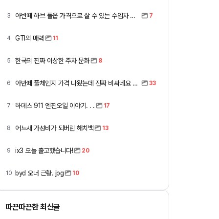
아반떼 하브 풀옵 가격으로 살 수 있는 수입차 모아봤습니다 (중고 포함)
3
7
GTI의 매력
4
11
한국의 진짜 이상한 주차 문화
5
8
아반떼 풀체인지 가격 나왔는데 진짜 비싸네요 ㅎㅎ
6
33
하데스 911 엔진오일 이야기. . .
7
17
어느새 가성비가 되버린 해치백
8
13
ix3 오늘 출고했습니다!
9
20
byd 오너 근황. jpg
10
10
따끈따끈한 최신글