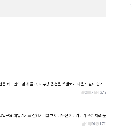
관은 티구안이 맘에 들고, 내부랑 옵션은 쏘렌토가 나은거 같아 쉽사
0
7
1,379
1
16
1,711