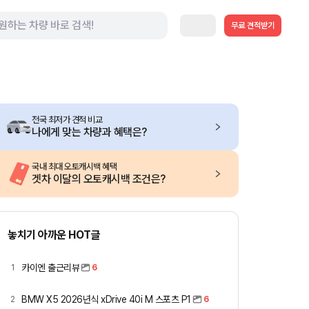
무료 견적받기
전국 최저가 견적 비교
나에게 맞는 차량과 혜택은?
국내 최대 오토캐시백 혜택
겟차 이달의 오토캐시백 조건은?
놓치기 아까운 HOT글
카이엔 출근리뷰
1
6
BMW X5 2026년식 xDrive 40i M 스포츠 P1
2
6