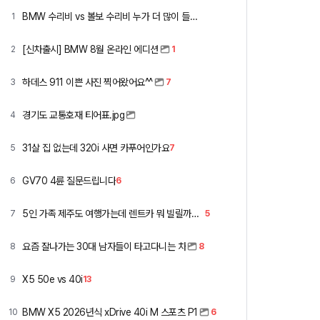
BMW 수리비 vs 볼보 수리비 누가 더 많이 들까요 ㅎ
1
[신차출시] BMW 8월 온라인 에디션
2
1
하데스 911 이쁜 사진 찍어왔어요^^
3
7
경기도 교통호재 티어표.jpg
4
31살 집 없는데 320i 사면 카푸어인가요
5
7
GV70 4륜 질문드립니다
6
6
5인 가족 제주도 여행가는데 렌트카 뭐 빌릴까요 ㅎ
7
5
요즘 잘나가는 30대 남자들이 타고다니는 차
8
8
X5 50e vs 40i
9
13
BMW X5 2026년식 xDrive 40i M 스포츠 P1
10
6