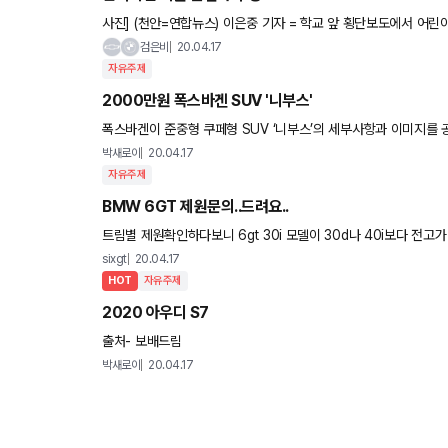
사진] (천안=연합뉴스) 이은중 기자 = 학교 앞 횡단보도에서 어린이
년이 구형됐다. 검찰은 16일 대전지법 천안지원 형사2단독
검은비
20.04.17
자유주제
2000만원 폭스바겐 SUV '니부스'
폭스바겐이 준중형 쿠페형 SUV ‘니부스’의 세부사항과 이미지를 
자이너가 개발 전반을 맡아 브라질에서 제작되며 유럽에서도 생산 
박새로이
20.04.17
자유주제
BMW 6GT 제원문의..드려요..
트림별 제원확인하다보니 6gt 30i 모델이 3
sixgt
20.04.17
HOT
자유주제
2020 아우디 S7
출처- 보배드림
박새로이
20.04.17