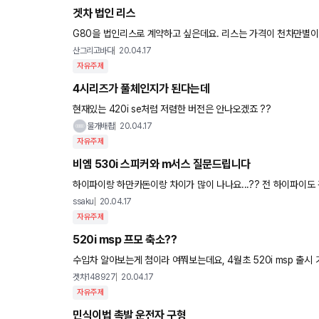
겟차 법인 리스
G80을 법인리스로 계약하고 싶은데요. 리스는 가격이 천차만별
장난치는 업체도 있다고해서요. 견적 낼때는 싸게 내고 나중에 차
산그리고바다
20.04.17
자유주제
4시리즈가 풀체인지가 된다는데
현재있는 420i se처럼 저렴한 버전은 안나오겠죠 ??
물개배촵
20.04.17
자유주제
비엠 530i 스피커와 m서스 질문드립니다
하이파이랑 하만카돈이랑 차이가 많이 나나요...?? 전 하이파이도 괜
이상 고속에서 좀 느낀다고 하던데 일반 주행에서는 차이를 잘
ssaku
20.04.17
자유주제
520i msp 프모 축소??
수입차 알아보는게 첨이라 여쭤보는데요, 4월초 520i msp 출시 기사 뜨자마자 대기걸고 견적서 받았는데...몇일 있다가 딜러사 내부
적으로 프로모션 책정을 잘못했고, 그대로가면 손해가 너무 심하
겟차148927
20.04.17
자유주제
민식이법 촉발 운전자 구형