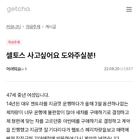
커뮤니티
자유주제
게시글
자유주제
셀토스 사고싶어요 도와주실분!
어려워요
22.08.20
1,937
Lv
5
47세 중년 여성입니다.
14년된 대우 젠트라를 지금껏 운행하다가 올해 3월 옵션하나없는
제차량이 너무 운행에 불편함이 많아 새차를 구매하기로 결정하고
제 형편에 맞는 차를 고르던중 아반떼를 구매하기로 결정하고 계약
을 진행했고 지금껏 잘 기다리다가 쎌토스 페리차량을보고 매력에
빠져 직장근처 기아매장에 방문하여 다시 계약을 넣었습니다.