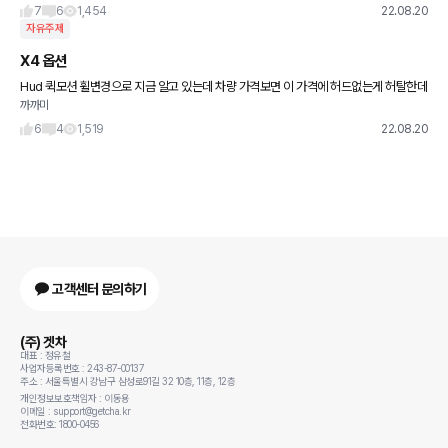
사진찍어 놓은것도 없고. 혹시 이런항목 점검 혹은 교체시 실내부
7
6
1,454
22.08.20
자유주제
X4 옵션
Hud 퀵모션 휠변경으로 지금 알고 있는데 차량 가격보면 이 가격에 허드없는게 허탈한데
까까미
11월이나 내년 쯤 들어올 가능성 좀 있을까요 현기는 반도체대란 해소 됐다 들어서요
6
4
1,519
22.08.20
고객센터 문의하기
(주) 겟차
대표 : 정유철
사업자등록번호 : 243-87-00137
주소 : 서울특별시 강남구 삼성로91길 32 10층, 11층, 12층
개인정보보호책임자 : 이동용
이메일 : support@getcha.kr
전화번호: 1800-0456