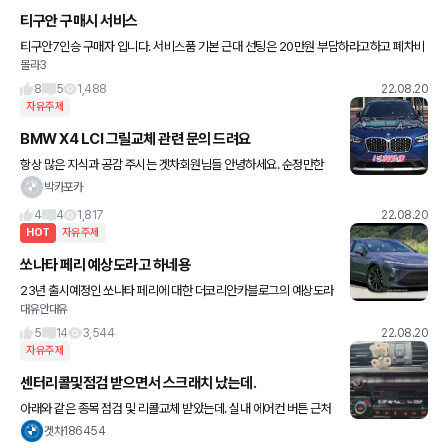
티구안 구매시 서비스
티구안7인승 구매자 입니다. 서비스품 기본 근대 선팅은 20만원 부담하라고하고 폐차비
몰라3
는 30 만원 덜주어서 직접했고 인도는 인천지점 직접 오라고하고 이게 맞나요? 서비스 친
절도 최악입니다. 인천폭스
8
5
1,488
22.08.20
자유주제
BMW X4 LCI 그릴교체 관련 문의 드려요
항상 많은 지식과 공감 주시는 겟차회원님들 안녕하세요. 순정만한
튜닝 없다는 만고의 진리를 외면하고 출고한지 얼마 되지않은 차의
박카포카
그릴교체를 구상 중입니다. 현재 차량인 X4 LCI의 그릴은 많이
4
4
1,817
22.08.20
HOT
자유주제
쏘나타 페리 예상도라고 하네용
23년 출시예정인 쏘나타 페리에 대한 더코리안카블로그의 예상도라
대유안대유
는데요.. 무슨 일본차스럽네요ㅠㅠㅠ
5
14
3,544
22.08.20
자유주제
센터리콜및점검 받으면서 스크래치 났는데.
아래와 같은 종목 점검 및 리콜교체 받았는데. 실내 에어컨 버튼 근처
플라스틱(명칭은 실내공조기 판넬?) 기스 엄청났네요(사진유) 미리
겟차186454