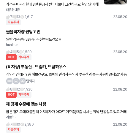
가격은 비싸긴한데 3열 폴딩시 싼타페보다 크긴하군요 할인 많이 해
대유안대유
주면 참 좋겠는데요..?
7
13
2,617
22.08.20
자유주제
올블랙차량 썬팅고민
일반 검은썬팅vs틴팅 추천부탁드려요ㅎ
hunihun
4
5
1,589
22.08.20
HOT
자유주제
(비차량) 부동산.. 드림카, 드림하우스
개인적인 얘기? 좀 해보려구요. 초미의 관심사는 역시 부동산과 좋은 자동차겠지요? 자동
차만큼이나 바꾸고 싶어지는게 부동산인거 같습니다. 이사한지 몇년 안되어 충분히 만족
탈퇴자
한다 해놓고 계산기 두드리고
8
12
1,920
22.08.20
HOT
자유주제
제 경제 수준에 맞는 차량
집은 경기도에 대출잔액 2.5억 자가 아파트 거주중(요즘 시세는 워낙 변동성도 있고 거래
러브하비
도 잘 안되서 측정불가? 이고 공시가격은 7.5억) 현금성 자산 1.3억 외벌이 세후 500정도
+ @(개
7
10
2,380
22.08.20
자유주제