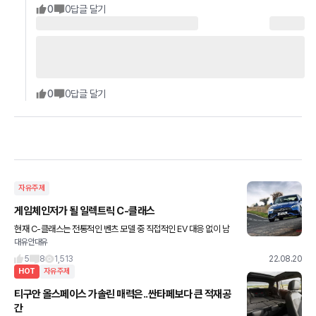
0
0
답글 달기
0
0
답글 달기
자유주제
게임체인저가 될 일렉트릭 C-클래스
현재 C-클래스는 전통적인 벤츠 모델 중 직접적인 EV 대응 없이 남
대유안대유
아있는 몇 안 되는 모델 중 하나이지만 플러그인 하이브리드 모델인
C300e는 PHEV 중 가장 긴 전기 주행가능거리인 109km
5
8
1,513
22.08.20
HOT
자유주제
티구안 올스페이스 가솔린 매력은..싼타페보다 큰 적재공
간