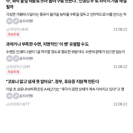
中, 화학 물질 하늘로 쏘아 올려 구름 만든다..'인공강우'로 최악의 가뭄 해결
될까
극심한 가뭄에 시달리는 중국이 올가을 농작물 수확을 앞두고 인위적으로 비를 만드는 작
업에 나섰다. 21일(현지 시각) 미국 NBC 뉴스는 지난 19일 중국 당국이 농작물 수확 위기
울트라맨8
를 해결하기 위한
0
1
842
22.08.22
자유주제
과하거나 부족한 수면, 치명적인 '이 병' 유발할 수도
수면은 인생의 3분의 1을 차지할 정도로 중요한 부분이다. 수면에 문제가 있으면 일상이
피로해질 뿐 아니라, 중증 질환인 뇌졸중 발병 위험까지 올라간다. 유성선병원 뇌졸중센터
울트라맨8
신경과 조성래 전문의의
0
1
1,061
22.08.22
자유주제
"코로나 앓고 냄새 못 맡아요"..정부, 후유증 지원책 만든다
이달 초 코로나19에 확진된 A씨(27)는 “후각이 둔한 상태가 계속 이어지고 있다”고 했
다. 확진 직후 냄새를 거의 맡을 수 없었는데 비슷한 증세가 지속되고 있다는 것이다. A씨
울트라맨8
는 “병원도 다녀왔
0
0
877
22.08.22