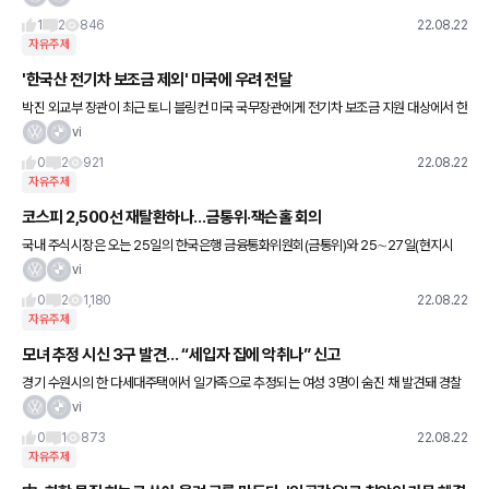
1
2
846
22.08.22
자유주제
'한국산 전기차 보조금 제외' 미국에 우려 전달
박진 외교부 장관이 최근 토니 블링컨 미국 국무장관에게 전기차 보조금 지원 대상에서 한
국산 차량을 제외한 미국의 '인플레이션 감축법'에 대해 직접 문제를 제기한 것으로 알려
vi
졌다. 21일 외교 소식
0
2
921
22.08.22
자유주제
코스피 2,500선 재탈환하나…금통위·잭슨홀 회의
국내 주식시장은 오는 25일의 한국은행 금융통화위원회(금통위)와 25∼27일(현지시
간) 열리는 잭슨홀 회의에 주목하고 있다. 한은 금통위는 지난 7월 기준금리를 1.75%에
vi
서 2.25%로 50bp
0
2
1,180
22.08.22
자유주제
모녀 추정 시신 3구 발견… “세입자 집에 악취나” 신고
경기 수원시의 한 다세대주택에서 일가족으로 추정되는 여성 3명이 숨진 채 발견돼 경찰
이 수사에 나섰다.
vi
0
1
873
22.08.22
자유주제