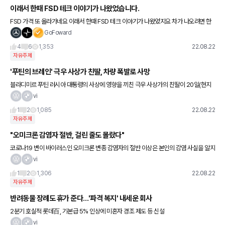
이래서 한때 FSD 테크 이야기가 나왔었습니다.
FSD 가격 또 올라가네요 이래서 한때 FSD 테크 이야기가 나왔었지요 차가 나오려면 한
참 남았는데 FSD 넣고 계약해놓으면 나중에 차받을때 FSD 가격 올라갈거고 그러면 개
GoFoward
꿀........ 그런
4
6
1,353
22.08.22
자유주제
'푸틴의 브레인' 극우 사상가 친딸, 차량 폭발로 사망
블라디미르 푸틴 러시아 대통령의 사상에 영향을 끼친 극우 사상가의 친딸이 20일(현지
시간) 모스크바에서 차를 몰고가다 의문의 폭발로 사망했다. 21일 영국 가디언·로이터 통
vi
신 등에 따르면 전날 오
1
2
1,085
22.08.22
자유주제
"오미크론 감염자 절반, 걸린 줄도 몰랐다"
코로나19 변이 바이러스인 오미크론 변종 감염자의 절반 이상은 본인의 감염 사실을 알지
도 못했다는 연구 결과가 나왔다. 19일(현지시간) 미국 공영 라디오 NPR에 따르면, 로스
vi
앤젤레스 비영리 매
1
2
1,306
22.08.22
자유주제
반려동물 장례도 휴가 준다…'파격 복지' 내세운 회사
2분기 호실적 롯데百, 기본급 5% 인상에 미혼자 경조 제도 등 신설
vi