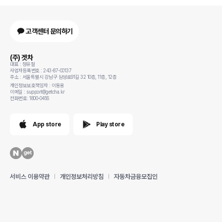
고객센터 문의하기
(주) 겟차
대표 : 정유철
사업자등록번호 : 243-87-00137
주소 : 서울특별시 강남구 삼성로91길 32 10층, 11층, 12층
개인정보보호책임자 : 이동용
이메일 : support@getcha.kr
전화번호: 1800-0456
App store
Play store
서비스 이용약관
개인정보처리방침
자동차금융모집인