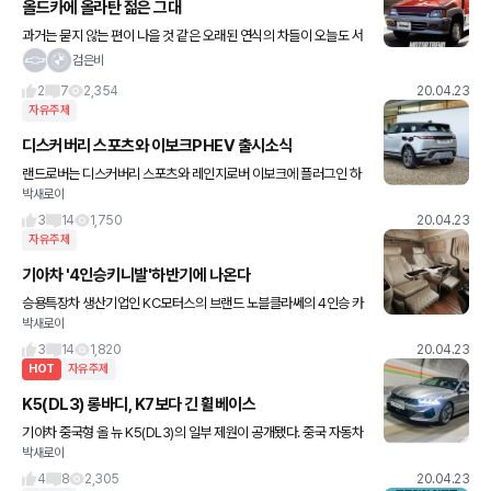
올드카에 올라탄 젊은 그대
과거는 묻지 않는 편이 나을 것 같은 오래된 연식의 차들이 오늘도 서
울의 도로를 간신히 붙잡고 달린다. 꼬장꼬장하면서도 기품이 흐르는
검은비
올드카와 그 차에 올라탄 젊은 운전자들 이미지 크게 보기 대우
2
7
2,354
20.04.23
자유주제
디스커버리 스포츠와 이보크PHEV 출시소식
랜드로버는 디스커버리 스포츠와 레인지로버 이보크에 플러그인 하
박새로이
이브리드 모델을 추가한다고 발표했다. 배터리 전기차가 없는 랜드로
버지만, 유럽의 강력한 배출가스 규제에 대응하기 위해 전동화 모델
3
14
1,750
20.04.23
이 추가
자유주제
기아차 '4인승키니발'하반기에 나온다
승용특장차 생산기업인 KC모터스의 브랜드 노블클라쎄의 4인승 카
박새로이
니발 내부. 지금까지 카니발에는 4인승 모델이 없어 일반 모델 출고
후 개조 작업을 거쳐야 했다. 기아자동차의 미니밴 '카니발'에
3
14
1,820
20.04.23
HOT
자유주제
K5(DL3) 롱바디, K7보다 긴 휠베이스
기아차 중국형 올 뉴 K5(DL3)의 일부 제원이 공개됐다. 중국 자동차
박새로이
전문매체 오토홈에 따르면 중국형 K5는 국내 모델 대비 전장 75m
m, 휠베이스는 50mm 길어졌다. 또한 실내외 디자인과
4
8
2,305
20.04.23