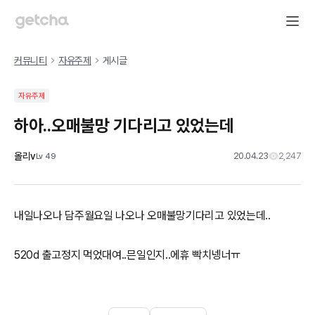
커뮤니티
자유주제
게시글
자유주제
하아..오매불망 기다리고 있었는데
올리v
20.04.23
2,247
Lv
49
내일나오나 담주월요일 나오나 오매불망기다리고 있었는데..
520d 출고정지 먹었대여..믄일인지..에휴 빡치넹너ㅠ