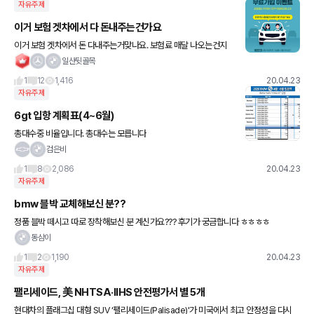
자유주제
이거 보험 겟차에서 다 돈내주는건가요
이거 보험 겟차에서 돈 다내주는거맞나요. 보험료 매달 나오는건지
어디에서 물어봐야 할까요;;
일산뒷골목
1
12
1,416
20.04.23
자유주제
6gt 입항 계획표(4~6월)
총대수중 비율입니다. 총대수는 모릅니다
검은비
1
8
2,086
20.04.23
자유주제
bmw 블박 교체해보신 분??
정품 블박 떼시고 따로 장착해보신 분 계신가요??? 후기가 궁금합니다 ㅎㅎㅎㅎ
동삼이
1
2
1,190
20.04.23
자유주제
팰리세이드, 美 NHTSA·IIHS 안전평가서 별 5개
현대차의 플래그십 대형 SUV ‘팰리세이드(Palisade)'가 미국에서 최고 안정성을 다시