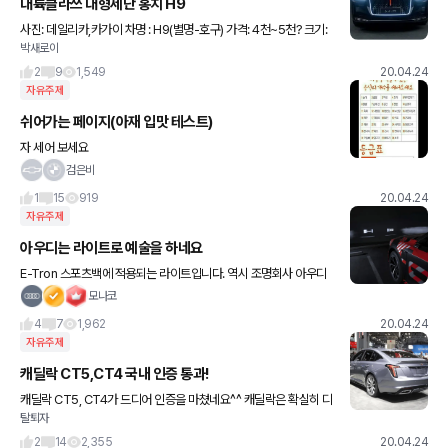
대륙클라쓰 대형세단 홍치 H9
사진: 데일리카,카가이 차명 : H9(별명-호구) 가격: 4천~5천? 크기:
박새로이
전장은 5200mm, 휠베이스는 3100mm으로 대형 세단 (우리나라
g90보다는 살짝 작은편) 위아래 투톤적용: 도장실
2
9
1,549
20.04.24
자유주제
쉬어가는 페이지(아재 입맛 테스트)
자 세어 보세요
검은비
1
15
919
20.04.24
자유주제
아우디는 라이트로 예술을 하네요
E-Tron 스포츠백에 적용되는 라이트입니다. 역시 조명회사 아우디
답네요 한편으로 사고나면 수리비용이 얼마나 나올지 궁금하네요
모나코
4
7
1,962
20.04.24
자유주제
캐딜락 CT5,CT4 국내 인증 통과!
캐딜락 CT5, CT4가 드디어 인증을 마쳤네요^^ 캐딜락은 확실히 디
탈퇴자
자인 아이덴티티가 확실한거 같습니다. CT5는 5시리즈, E클래스, A
6급, CT4는 3시리즈, C클래스급입니다. 과거 AT
2
14
2,355
20.04.24