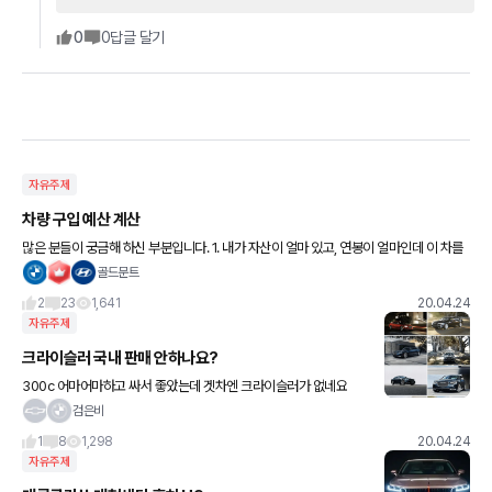
0
0
답글 달기
자유주제
차량 구입 예산 계산
많은 분들이 궁금해 하신 부분입니다. 1. 내가 자산이 얼마 있고, 연봉이 얼마인데 이 차를
사도 될까요? 2. 이 연봉으로 유지가 될까요? 카푸어가 되는 것은 아닌지? 출처는 카드사
골드문트
였던 것
2
23
1,641
20.04.24
자유주제
크라이슬러 국내 판매 안하나요?
300c 어마어마하고 싸서 좋았는데 겟차엔 크라이슬러가 없네요
검은비
1
8
1,298
20.04.24
자유주제