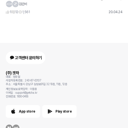
검은비
1
12
1,561
20.04.24
고객센터 문의하기
(주) 겟차
대표 : 정유철
사업자등록번호 : 243-87-00137
주소 : 서울특별시 강남구 삼성로91길 32 10층, 11층, 12층
개인정보보호책임자 : 이동용
이메일 : support@getcha.kr
전화번호: 1800-0456
App store
Play store