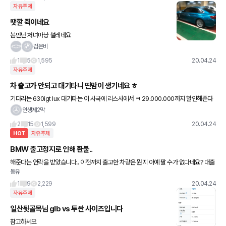
자유주제
땟깔 쥑이네요
봄만난 처녀마냥 설레네요
검은비
1
5
1,595
20.04.24
자유주제
차 출고가 안되고 대기타니 딴맘이 생기네요 ㅎ
기다리는 630igt lux 대기타는 이 시국에 리스사에서 ㅋ 29.000.000까지 할인해준다
고 하네요. ㅎ 인수조건 리스이율도 팍팍저렴하게해서.. 맘이 흔들리는 갈대인지...귀가 얇
인생제2막
아서 인지..
2
15
1,599
20.04.24
HOT
자유주제
BMW 출고정지로 인해 환불..
해준다는 연락을 받았습니다.. 이전까지 출고한 차량은 뭔지 아예 팔 수가 없다네요? 대출
동유
도 끼고 있어서 이자 등 문제가 생기는데 계약위반사항인지 어떻게 해야 할 지 모르겠네요
이 상황이 ㅠ
1
9
2,229
20.04.24
자유주제
일산뒷골목님 glb vs 투싼 사이즈입니다
참고하세요