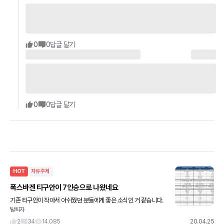
0
0
답글 달기
0
0
답글 달기
HOT
자유주제
폭스바겐 티구안이 7인승으로 나왔네요
기존 티구안이 작아서 아쉬웠던 분들에게 좋은 소식인 거 같습니다.
탈퇴자
저번 올스페이스는 5인승으로 출시됐었는데, 이번에는 7인승으로
출시했네요. 아쉬운 점은 국내엔 신형 190마력 엔진이 아닌 150
2
34
14,085
20.04.25