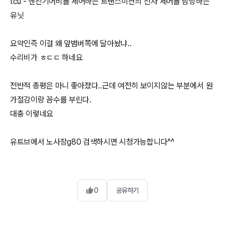
tcu - 엔진기어비를 제어하는 트랜스미션의 전자 제어를 담당하는
유닛
요약인즉 이걸 왜 앞범버쪽에 달아놨냐..
수리비가 ㅎㄷㄷ 하네요
전반적 총평은 마니 좋아졌다..근데 여전히 보이지않는 부분에서 원
가절감이랑 꼼수를 부린다.
대충 이렇네요
유트브에서 노사장g80 검색하시면 시청가능합니다^^
0
공유하기