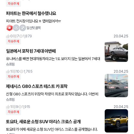
자유주제
피아트는 한국에서 철수했나요
피아트 전시장이있나요ㅎ 앱에없어서ㅠ
일산뒷골목
0
7
1,879
20.04.25
자유주제
일본에서 포착된 7세대 아반떼
유니버스를 빼면 현대자동차라고는 1도 보이지 않는 일본에서 7세대
슈프림
아반떼가 포착됐다고 합니다. 좀 의외인데. 일본인 개인이 직구를 한
건지, 아니면 현대차 연구원이 테스트를 목적으로 들여온 것인지는
1
10
1,765
20.04.25
자유주제
제네시스 G80 스포츠 테스트 카 포착
신형 G80 스포츠의 위장막 차량이 최초로 포착되었습니다. 이번에
슈프림
포착된 스파이샷을 보면 옆모습이 찍힌 사진 뿐이지만, 사이드 에어
덕트로 추정되는 부분이 있는 것을 보고 단번에 G80 스포츠의 신형
1
9
1,915
20.04.25
자유주제
토요타, 새로운 소형 SUV 야리스 크로스 공개
토요타가 어제 새로운 소형 SUV인 야리스 크로스를 공개했습니다.