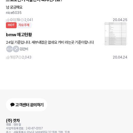
넘 궁금해요
nice5035
0
19
2,041
20.04.25
HOT
자유주제
bmw 재고현황
24일 기준입니다. 세부내엽은 없네요 카비 라는곳 기준이랍니다
검은비
1
7
2,043
20.04.24
고객센터 문의하기
(주) 겟차
대표 : 정유철
사업자등록번호 : 243-87-00137
주소 : 서울특별시 강남구 삼성로91길 32 10층, 11층, 12층