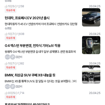
슈프림
야리스 크로스는 이름에서 알 수 있듯이 야리스 해치백을 기반으로
만들어진 모델입니다. 야리스 크로스의 디자인은 투박한 것이 특징입
1
5
1,258
20.04.25
자유주제
현대차, 프로페시 EV 2021년 출시
현대자동차가 45 EV 컨셉트카에 이어 프로페시 컨셉트카도 양산형
슈프림
이 나올 예정이라고 이상엽 부사장이 공식 발표했습니다. 이상엽 부
사장은 영국 자동차 매체인 오토익스프레스와의 인터뷰에서 프로페
1
7
1,608
20.04.25
시 컨
자유주제
G4 렉스턴 부분변경, 전자식 기어노브 적용
쌍용차 G4 렉스턴 부분변경 실내가 일부 공개됐다. 관련 동호회에
게재된 G4 렉스턴 부분변경에는 전자식 기어노브(SBW)가 적용되
검은비
는 등 센터터널 디자인이 완전히 달라진다. 또한 전자식 계기판, 최
1
7
1,382
20.04.25
자유주제
BMW, 최상급 SUV 쿠페 X8 내놓을 듯
BMW는 X5를 통해 SUV도 잘 달릴 수 있다는 것을 보여줬다. 그리
고 X6를 내놓으면서 쿠페형 SUV 시대의 막을 올렸다. 이후 SUV 쿠
검은비
페는 전 세계 자동차 시장에서 무시할 수 없을 정도로 크
0
5
1,714
20.04.25
자유주제
프로모션 가격할인이 450인가요?