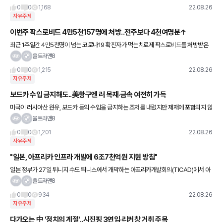
해의 경우 개인이 크게 관
0
0
1,168
22.08.26
자유주제
이번주 팍스로비드 4만5천157명에 처방..전주보다 4천여명분↑
최근 1주일간 4만5천명이 넘는 코로나19 확진자가 먹는치료제 팍스로비드를 처방받은
것으로 집계됐다. 26일 중앙방역대책본부에 따르면, 미국 화이자의 코로나19 먹는치료
울트라맨8
제 팍스로비드는 지난 19일
0
0
1,215
22.08.26
자유주제
보드카 수입 금지해도..美항구엔 러 목재·금속 여전히 가득
미국이 러시아산 원유, 보드카 등의 수입을 금지하는 조처를 내렸지만 제재에 포함되지 않
거나 규제를 교묘히 피한 많은 러시아 상품이 여전히 미국으로 향하고 있다고 AP 통신이
울트라맨8
25일(현지시간) 보도했
0
0
1,201
22.08.26
자유주제
"일본, 아프리카 인프라 개발에 6조7천억원 지원 방침"
일본 정부가 27일 튀니지 수도 튀니스에서 개막하는 아프리카개발회의(TICAD)에서 아
프리카 항만, 도로 등 인프라 개발에 최대 50억달러(약 6조7천억원)를 지원할 방침을 굳
울트라맨8
혔다고 요미우리신문이
0
0
934
22.08.26
자유주제
다가오는 中 '정치의 계절'..시진핑 3연임·리커창 거취 주목