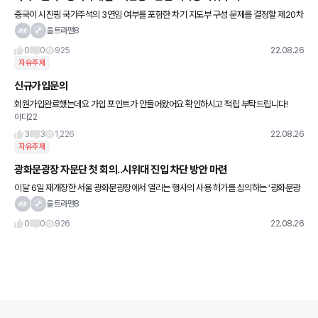
중국이 시진핑 국가주석의 3연임 여부를 포함한 차기 지도부 구성 문제를 결정할 제20차
공산당 전국대표대회(당 대회) 국면으로 돌입한 양상이다. '죽의 장막'에 가려진 중국 정가
울트라맨8
소식에 상대적으로
0
0
925
22.08.26
자유주제
신규가입문의
회원가입완료했는데요 가입 포인트가 안들어왔어요 확인하시고 적립 부탁드립니다!
이디22
3
3
1,226
22.08.26
자유주제
광화문광장 자문단 첫 회의..시위대 진입 차단 방안 마련
이달 6일 재개장한 서울 광화문광장에서 열리는 행사의 사용 허가를 심의하는 ‘광화문광
장 자문단’ 첫 회의가 열렸다. 회의에서는 4개의 행사를 허가하고, 시위대 진입 차단 방안
울트라맨8
을 마련했다. 26일
0
0
926
22.08.26