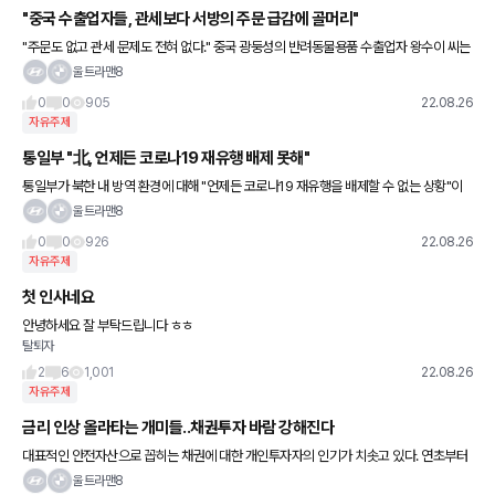
"중국 수출업자들, 관세보다 서방의 주문 급감에 골머리"
"주문도 없고 관세 문제도 전혀 없다." 중국 광둥성의 반려동물용품 수출업자 왕수이 씨는
이렇게 말하며 서방으로부터의 주문이 급감해 정리해고를 고려하고 있다고 밝혔다. 그는
울트라맨8
"이제 미국과 유럽
0
0
905
22.08.26
자유주제
통일부 "北, 언제든 코로나19 재유행 배제 못해"
통일부가 북한 내 방역 환경에 대해 "언제든 코로나19 재유행을 배제할 수 없는 상황"이
라는 관측을 내놓았다. 이효정 통일부 부대변인은 26일 정례브리핑에서 "북한에선 여전
울트라맨8
히 주민 대상 방역 규정
0
0
926
22.08.26
자유주제
첫 인사네요
안녕하세요 잘 부탁드립니다 ㅎㅎ
탈퇴자
2
6
1,001
22.08.26
자유주제
금리 인상 올라타는 개미들..채권투자 바람 강해진다
대표적인 안전자산으로 꼽히는 채권에 대한 개인투자자의 인기가 치솟고 있다. 연초부터
이어진 금리 인상으로 채권 금리 또한 상승하면서 투자 매력이 높아진 영향이다. 특히 올
울트라맨8