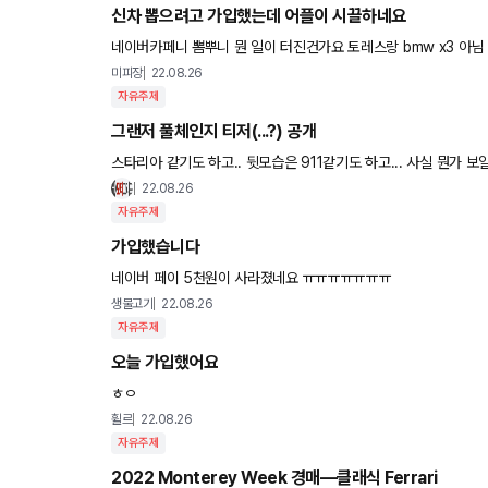
신차 뽑으려고 가입했는데 어플이 시끌하네요
네이버카페니 뽐뿌니 뭔 일이 터진건가요 토레스랑 bmw x3 아님
ㅜㅜㅋㅋ 캠핑용으로 보고 있어요
미피장
22.08.26
자유주제
그랜저 풀체인지 티저(...?) 공개
스타리아 같기도 하고.. 뒷모습은 911같기도 하고... 사실 뭔가 
입니다 ㅋㅋㅋㅋㅋ
22.08.26
자유주제
가입했습니다
네이버 페이 5천원이 사라졌네요 ㅠㅠㅠㅠㅠㅠㅠ
생물고기
22.08.26
자유주제
오늘 가입했어요
ㅎㅇ
휠르
22.08.26
자유주제
2022 Monterey Week 경매—클래식 Ferrari