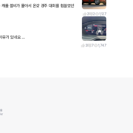
ari 에 나온 캐롤 셸비가 몰아서 온갖 경주 대회를 휩쓸였던
2
2
1,127
 올라가네요 … 비싼 이유가 있네요 …
3
7
1,747
동용
kr