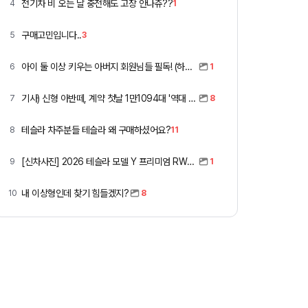
전기차 비 오는 날 충전해도 고장 안나쥬??
4
1
구매고민입니다..
5
3
아이 둘 이상 키우는 아버지 회원님들 필독! (하이패스 할인)
6
1
기사) 신형 아반떼, 계약 첫날 1만1094대 '역대 최고'
7
8
테슬라 차주분들 테슬라 왜 구매하셨어요?
8
11
[신차사진] 2026 테슬라 모델 Y 프리미엄 RWD (펄 화이트 + 블랙시트)
9
1
내 이상형인데 찾기 힘들겠지?
10
8