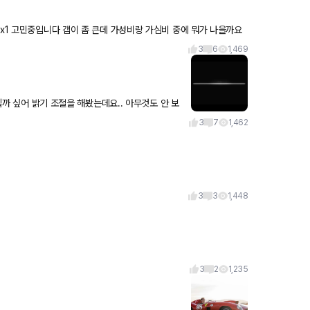
 x1 고민중입니다 갭이 좀 큰데 가성비랑 가심비 중에 뭐가 나을까요
3
6
1,469
보일까 싶어 밝기 조절을 해봤는데요.. 아무것도 안 보
3
7
1,462
3
3
1,448
3
2
1,235