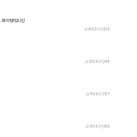
방금 전 가입한 신입입니다. 여러곳 천천히 둘러보려합니다. 겟차... 화이팅!!입니딘
4
2
1,525
2
3
1,145
1
3
1,127
1
3
1,100