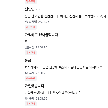
자유주제
신입입니다
겟한차차차
22.08.26
자유주제
가입하고 인사올힙니다
꾸벅
방울이당
22.08.26
자유주제
불금
처서가지나 조금은 선선해 졌습니다 불타는 금요일 되세요~^^
착한부자
22.08.26
자유주제
가입했습니다
가입완료햇는데 1만원은 오늘받을수있나요?
겟차굿차
22.08.26
자유주제