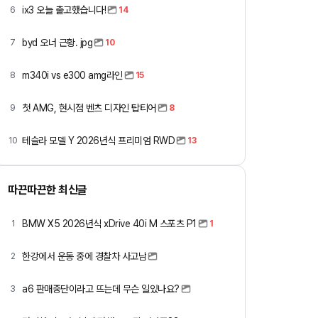
ix3 오늘 출고했습니다!
6
14
byd 오너 근황. jpg
7
10
m340i vs e300 amg라인
8
15
첫 AMG, 현시점 벤츠 디자인 탑티어
9
8
테슬라 모델 Y 2026년식 프리미엄 RWD
10
13
따끈따끈한 최신글
BMW X5 2026년식 xDrive 40i M 스포츠 P1
1
1
한강에서 운동 중에 경찰차 사고남
2
a6 판매중단이라고 뜨는데 무슨 일있나요?
3