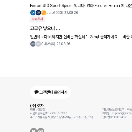
Ferrari 410 Sport Spider 입니다. 영화 Ford vs Ferr
바로 그 차 입니다. 가격은 뭐… 1950년대 이미…
auto2063
22.08.26
자유주제
고급유 넣으니 …
일반유보다 비싸지만 연비는 확실히 1-2km/l
0매너남0
22.08.26
고객센터 문의하기
(주) 겟차
대표 : 정유철
개인정보보호책임자 : 이
사업자등록번호 : 243-87-00137
이메일 : support@getcha.
주소 : 서울특별시 강남구 삼성로91길 32 10층, 11층, 12층
전화번호: 1800-0456