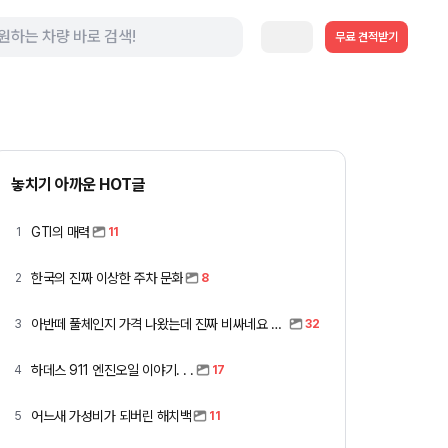
무료 견적받기
놓치기 아까운 HOT글
GTI의 매력
1
11
한국의 진짜 이상한 주차 문화
2
8
아반떼 풀체인지 가격 나왔는데 진짜 비싸네요 ㅎㅎ
3
32
하데스 911 엔진오일 이야기. . .
4
17
어느새 가성비가 되버린 해치백
5
11