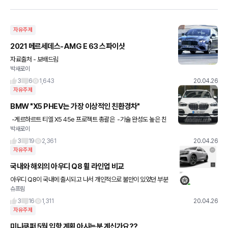
자유주제
2021 메르세데스-AMG E 63 스파이샷
자료출처 - 보배드림
박새로이
3
6
1,643
20.04.26
자유주제
BMW "X5 PHEV는 가장 이상적인 친환경차"
-게르하르트 티엘 X5 45e 프로젝트 총괄은 -기술 완성도 높은 친
박새로이
환경 SUV 강조 BMW가 친환경 SUV시장을 주도할 차로 X5의 플
러그인 하이브리드(PHEV) 버전인 'X5 x드라이브 4
3
19
2,361
20.04.26
자유주제
국내와 해외의 아우디 Q8 휠 라인업 비교
아우디 Q8이 국내에 출시되고 나서 개인적으로 불만이 있었던 부분
슈프림
이 휠인데, 해외 판매 모델은 알로이 휠과 같이 블랙 다이아몬드 커팅
휠 등 7종이나 있는데, 국내에 출시된 모델은 알로이 휠만 내
3
16
1,311
20.04.26
자유주제
미니쿠퍼 5월 입항 계획 아시는분 계신가요??