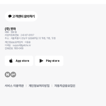
고객센터 문의하기
(주) 겟차
대표 : 정유철
사업자등록번호 : 243-87-00137
주소 : 서울특별시 강남구 삼성로91길 32 10층, 11층, 12층
개인정보보호책임자 : 이동용
이메일 : support@getcha.kr
전화번호: 1800-0456
App store
Play store
서비스 이용약관
개인정보처리방침
자동차금융모집인