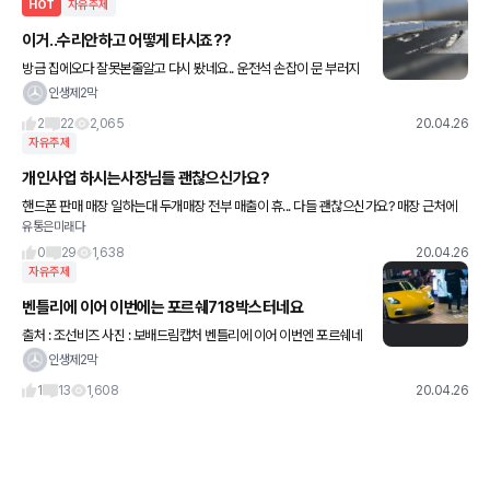
HOT
자유주제
이거..수리안하고 어떻게 타시죠??
방금 집에오다 잘못본줄알고 다시 봤네요.. 운전석 손잡이 문 부러지
면 어떻게 타나요?? 뒷좌석열어 안에서 앞좌석 문 열어야 탈수있는
인생제2막
건가요?? 이걸 수리 안하고 타시는 분도 대단하시네요. 아는
2
22
2,065
20.04.26
자유주제
개인사업 하시는사장님들 괜찮으신가요?
핸드폰 판매 매장 일하는대 두개매장 전부 매출이 휴... 다들 괜찮으신가요? 매장 근처에
유통은미래다
토막 살인 사건나서 장사 안됐을때보다 심하니원..
0
29
1,638
20.04.26
자유주제
벤틀리에 이어 이번에는 포르쉐718박스터네요
출처 : 조선비즈 사진 : 보배드림캡처 벤틀리에 이어 이번엔 포르쉐네
용. 술취하면 용감해지는건 맞지만..참 순간의 객기로.. 많은것들을 잃
인생제2막
을수 있는데...안타깝네요 술에 취해 고가 외제 승용차
1
13
1,608
20.04.26