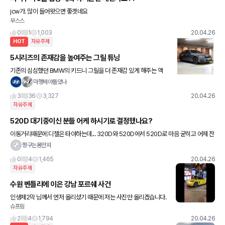
jcw가. 많이 들어왓으면 좋겟네요
부스스
0
1
1,003
20.04.26
HOT
자유주제
5시리즈의 존재감을 높여주는 그릴 튜닝
기존의 심심했던 BMW의 키드니 그릴을 더 존재감 있게 해주는 액
세서리! 바로 아이코닉 글로우 입니다. BMW X6가 최초로 적용이 되
마행배야돌았나
었으며 차기 신형들도 장착이 되어 나올 예정이라고 하네요 아
3
36
3,327
20.04.26
자유주제
520D 대기중이신 분들 어케 하시기로 결정했나요?
이동거리때문에 디젤은 타야하는데... 320D와 520D에서 520D로 마음 굳히고 어제 잔
금 치르는 날이었는데 이렇게 되어버렸네요ㅠㅠ...다들 그냥 기다리시나요..? 아님 갈아 타
짱구는몸만져
셨나요?
0
4
1,465
20.04.26
자유주제
수원 벤틀리에 이은 강남 포르쉐 사건
인생제2막 님께서 먼저 올리셨기 때문에 저는 사진만 올리겠습니다.
슈프림
자세한 내용은 인생님글에서 확인 바랍니다. 사진은 유튜브에서 캡쳐
했습니다.
2
4
1,794
20.04.26