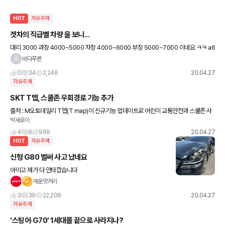
HOT
자유주제
겟차의 직급별 차량 을 보니...
대리 3000 과장 4000~5000 차장 4000~6000 부장 5000~7000 이네요 ㅋㅋ a6
이쁘게 나와서 시승해보고 견적까지 받아보고 무리다 싶어 포기중인데 직급별 차량금액
바다푸른
을 보니.
0
34
2,246
20.04.27
자유주제
SKT T맵, 스쿨존 우회경로 기능 추가
출처 : M오토데일리 T맵(T map)이 신규기능 업데이트로 어린이 교통안전과 스쿨존 사
박새로이
고 예방에 앞장선다. SK텔레콤은 국내 최대 내비게이션 서비스인 ‘T맵(T map)’ 사용자
들이 어린이 보
4
6
969
20.04.27
HOT
자유주제
신형 G80 벌써 사고 났네요
아이고 제가 다 안타깝습니다
매운맛커리
3
39
22,209
20.04.27
자유주제
'스팅어·G70' 1세대를 끝으로 사라지나?