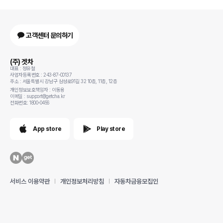
고객센터 문의하기
(주) 겟차
대표 : 정유철
사업자등록번호 : 243-87-00137
주소 : 서울특별시 강남구 삼성로91길 32 10층, 11층, 12층
개인정보보호책임자 : 이동용
이메일 : support@getcha.kr
전화번호: 1800-0456
App store
Play store
서비스 이용약관
개인정보처리방침
자동차금융모집인