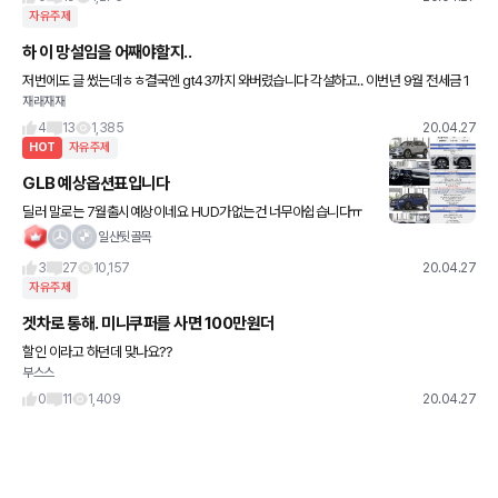
자유주제
하 이 망설임을 어째야할지..
저번에도 글 썼는데ㅎㅎ결국엔 gt43까지 와버렸습니다 각설하고.. 이번년 9월 전세금 1
재래재재
억이 들어와서 나머지 4000정도 할부 3년잡고 gt43 출고하려합니다 월 실수령 800-9
00정도 되는데
4
13
1,385
20.04.27
HOT
자유주제
GLB 예상옵션표입니다
딜러 말로는 7월출시예상이네요 HUD가없는건 너무아쉽습니다ㅠ
일산뒷골목
3
27
10,157
20.04.27
자유주제
겟차로 통해. 미니쿠퍼를 사면 100만원더
할인 이라고 하던데 맞나요??
부스스
0
11
1,409
20.04.27