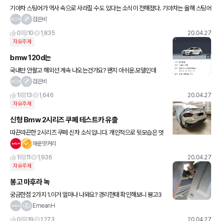
기아차 스팅어가 역사 속으로 사라질 수도 있다는 소식이 전해졌다. 기아차는 올해 스팅어
의 부분 변경 모델 출시를 계획하고 있으며, 새로운 스팅어는 기존 2.0리터 터보 4기통 엔
검은비
진을 더 강력한 2
0
10
1,835
20.04.27
자유주제
bmw 120d는
국내만 안팔고 해외선 계속 나오는건가요? 왠지 아쉬운.모델인데
검은비
1
13
1,646
20.04.27
자유주제
신형 Bmw 2시리즈 쿠페 테스트카 유출
따끈따끈한 2시리즈 쿠페 신차 소식입니다. 개인적으로 뒷모습은 멋
있는데 앞은 잘 모르겠네요, 약간 일본의 스바루와 도요타가 생각나
매운맛커리
는 프론트 디자인...그리고 현행 모델의 헤드라이트에 있는 엔젤아이
1
11
1,936
20.04.27
도
자유주제
봉고 마후라 녹
궁금한점 2가지 1.이거 얼마나 나와요? 경리한태 확인해보니 봉고3
13년 11월식 이라네요 ㅠ 2.보통 봉고는 어떻게 관리 시키시나요?
EmeanH
0
19
1,273
20.04.27