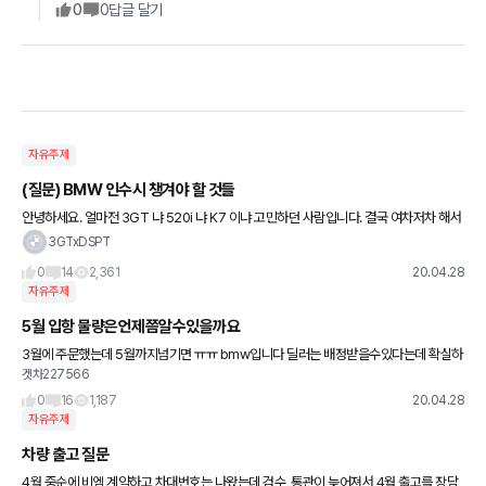
0
0
답글 달기
자유주제
(질문) BMW 인수시 챙겨야 할 것들
안녕하세요. 얼마전 3GT 냐 520i 냐 K7 이냐 고민하던 사람입니다. 결국 여차저차 해서
3GT 로 최종 결정을 했고.. 29일(수)에 차량 탁송 완료 및 확인, 등록을 하고 기본적인
3GTxDSPT
0
14
2,361
20.04.28
자유주제
5월 입항 물량은언제쯤알수있을까요
3월에 주문했는데 5월까지넘기면 ㅠㅠ bmw입니다 딜러는 배정받을수있다는데 확실하
겟차227566
지않아서요ㅜㅜ
0
16
1,187
20.04.28
자유주제
차량 출고 질문
4월 중순에 비엠 계약하고 차대번호는 나왔는데 검수, 통관이 늦어져서 4월 출고를 장담