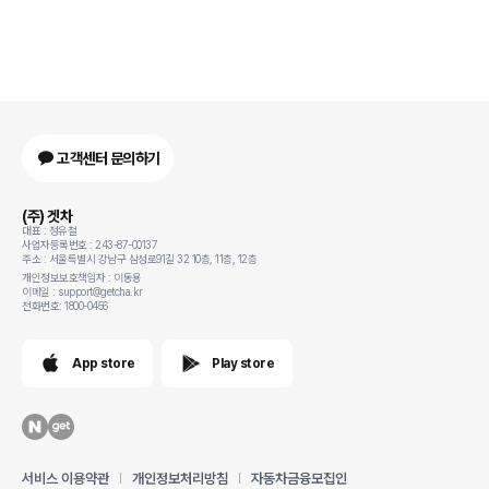
고객센터 문의하기
(주) 겟차
대표 : 정유철
사업자등록번호 : 243-87-00137
주소 : 서울특별시 강남구 삼성로91길 32 10층, 11층, 12층
개인정보보호책임자 : 이동용
이메일 : support@getcha.kr
전화번호: 1800-0456
App store
Play store
서비스 이용약관
개인정보처리방침
자동차금융모집인