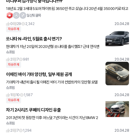
미니쿠퍼 감가상각 충격입니다!!ㅠ
18년도 2월 3세대 5도어 하이트림 3650만 주고 샀습니다 20년 4월 35000키로 타고
중고판매 알아보니까 1750만원이 최고가 네요 그냥 타던차 더 타야겠다는 생각이.. 외제
일산뒷골목
차는 감가가
0
29
2,342
20.04.28
자유주제
쏘나타 N-라인, 5월로 출시 연기?
현대차가 지난 20일에 2020년형 쏘나타를 출시했죠? 근데 연식변
슈프림
경 모델이 출시됐는데, 같이 나올 것으로 보였던 N-라인 모델은 출시
되지 않았습니다. 그런데 알고보니 무슨 이유에서인지 5월로
2
7
981
20.04.28
자유주제
이매진 바이 기아 양산형, 일부 제원 공개
기아차가 내년에 출시될 이매진 바이 기아 컨셉트카의 앙산형 모델
슈프림
제원을 일부 공개했습니다. 기아차 미국 법인 관계자의 말에 따르면
이매진 바이 기아 컨셉트 양산형은 E-GMP(전기차 플랫폼)를 기반
1
10
1,587
20.04.28
자유주제
차기 2시리즈 쿠페의 디자인 유출
2013년에 첫 등장한 이후 어느덧 7년이라는 시간이 지난 BMW 2
슈프림
시리즈 쿠페, 그러다보니 풀체인지 소식이 궁금하기도 한데. 차기 2
시리즈 쿠페의 디자인을 알 수 있는 사진이 공개되었습니다. 클
2
7
1,294
20.04.28