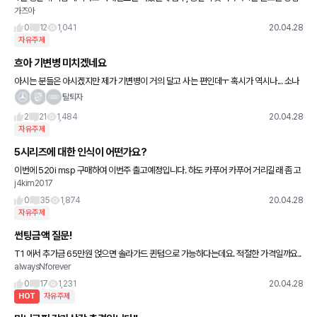
가즈아
못한답니다. 프로모션때문에 4월말에 차량등록 우선하고 5월 초에 인도될수 있다는데 차
량상태도 못보고 등록하고
0
12
1,041
20.04.28
자유주제
흐아 기변병 미치겠네요
아시는 분들은 아시겠지만 제가 기변병이 거의 달고 사는 편인데ㅜ 혹시가 역시나... 소나
타 하브 타다가 특별한 문제는 없는데 너무 차 사고 싶어서 미치겟어요 와이프는 원하는대
탈퇴자
로 하라고 오케이
2
21
1,484
20.04.28
자유주제
5시리즈에 대한 인식이 어떤가요?
이번에 520i msp 구매하여 이번주 출고예정입니다. 하도 카푸어 카푸어 거리길래 좀 고
j4kim2017
민되긴 하네요...순전히 하차감이라던지;; 내돈주고 삿는데 눈치보는 느낌...
0
35
1,874
20.04.28
자유주제
썬팅금액 질문!
T1 에서 추가금 65만원 얹으면 솔라가드 퀸텀으로 가능하다는데요. 적절한 가격일까요..
alwaysNforever
썬루프 포함여부는 모르겠습니다. + 헤드라이트 및트렁크쪽(어디인지 자세히 모름) PPF
서비스해주신다
0
17
1,231
20.04.28
HOT
자유주제