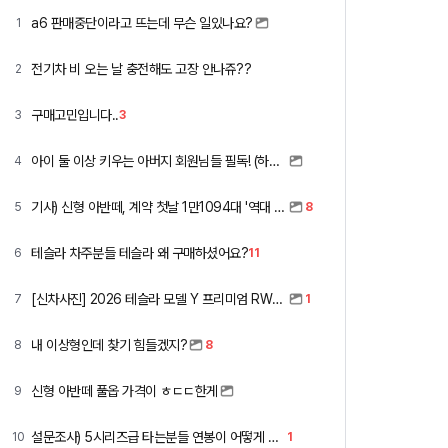
a6 판매중단이라고 뜨는데 무슨 일있나요?
1
전기차 비 오는 날 충전해도 고장 안나쥬??
2
구매고민입니다..
3
3
아이 둘 이상 키우는 아버지 회원님들 필독! (하이패스 할인)
4
기사) 신형 아반떼, 계약 첫날 1만1094대 '역대 최고'
5
8
테슬라 차주분들 테슬라 왜 구매하셨어요?
6
11
[신차사진] 2026 테슬라 모델 Y 프리미엄 RWD (펄 화이트 + 블랙시트)
7
1
내 이상형인데 찾기 힘들겠지?
8
8
신형 아반떼 풀옵 가격이 ㅎㄷㄷ한게
9
설문조사) 5시리즈급 타는분들 연봉이 어떻게 되세요
10
1