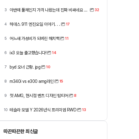
아반떼 풀체인지 가격 나왔는데 진짜 비싸네요 ㅎㅎ
3
32
하데스 911 엔진오일 이야기. . .
4
17
어느새 가성비가 되버린 해치백
5
11
ix3 오늘 출고했습니다!
6
14
byd 오너 근황. jpg
7
10
m340i vs e300 amg라인
8
15
첫 AMG, 현시점 벤츠 디자인 탑티어
9
8
테슬라 모델 Y 2026년식 프리미엄 RWD
10
13
따끈따끈한 최신글