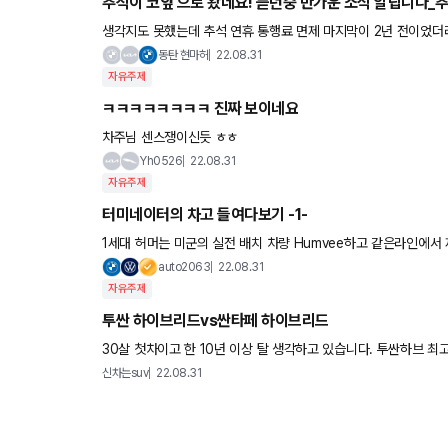
추석이 코앞 으로 왔네요! 듣던중 반가운 소식 알립니다_추
생각지도 못했는데 추석 연휴 통행료 면제 마지막이 2년 전이었더라구요...? 참 시간 빠르게 지나갑니다 명절 두번 이면
네요 ㅠㅠ 출처 : 다음자동차_모터그래프
동탄 현마허
22.08.31
자유주제
ㅋㅋㅋㅋㅋㅋㅋㅋ 진짜 보이네요
차주님 센스쟁이신듯 ㅎㅎ
Yh0526
22.08.31
자유주제
터미네이터의 차고 들여다보기 -1-
1세대 허머는 미군의 실전 배치 차량 Humvee하고 같은라인에서 제작되
Duramax 터보 차져 V8에 5단 자동 미션의 파워트레인이 묶여 
auto2063
22.08.31
자유주제
투싼 하이브리드vs싼타페 하이브리드
30살 첫차이고 한 10년 이상 탈 생각하고 있습니다. 투싼하브
똑같고 싼타페 깡통이 인조가죽이고 색상이 검정 등 내부에서 차
신차는suv
22.08.31