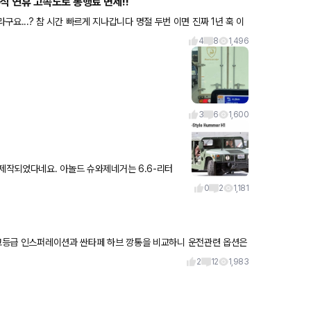
석 연휴 고속도로 통행료 면제!!
 진짜 1년 훅 이
4
8
1,496
3
6
1,600
었다네요. 아놀드 슈와제네거는 6.6-리터
나왔네요. 헤
0
2
1,181
 최고등급 인스퍼레이션과 싼타페 하브 깡통을 비교하니 운전관련 옵션은
이가
2
12
1,983