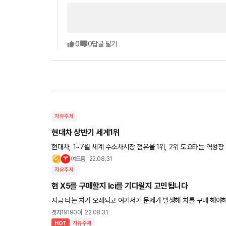
0
0
답글 달기
자유주제
현대차 상반기 세계1위
현대차, 1~7월 세계 수소차시장 점유율 1위, 2위 토요타는 역성장 올 1~7월 세계 각국에 등록된 수소연료전지차의
총 판매대수는 1만891대로 전년(1만2
여드름
22.08.31
자유주제
현 X5를 구매할지 lci를 기다릴지 고민됩니다
지금 타는 차가 오래되고 여기저기 문제가 발생해 차를 구매 해야하는데 X5를 생각 하고 있습니다. 문제는 내년 4월에 lci모델이 나오
고 6월 이후 국내에 나온다고 들었습니다 제가 원하는
겟차191900
22.08.31
HOT
자유주제