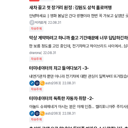
새차 끌고 첫 장거리 원정 : 강원도 삼척 홀로여행
안녕하세요 :) 영화 봄날은 간다 광팬이라 한번 꼭 가보고 싶었던 곳, 삼척/묵호항에 내일 혼자 다녀오려 합니다. 마침
영화에 나오는 아파트에 에어비앤비가 있어서 그곳으로 숙소를 정
박카포카
22.08.31
자유주제
막상 계약하려고 하니까 출고 기간때문에 너무 답답하긴하
한 보름 정도를 고민 중인데, 전기차하고 하이브리드 사이에서..심각하게 
있는데 출고기간 때문에 진짜 너무 고민이 되서.. 리스를 해야하
drarona
22.08.31
자유주제
터미네이터의 차고 들여다보기 -3-
내연기관차 뿐만 아니라 전기차에 대한 관심이 일찍부터 뜨거웠습니다. G-바겐을 Kreisel Ele
전기차로 재탄생 시켰습니다. 전기 모터 482마력으로 0-60을 5.
auto2063
22.08.31
자유주제
터미네이터의 독특한 자동차 취향 -2-
아놀드 슈와제네거 아시는 분은 아재 인증… 캘리포니아주 주지사를
원래 바디 빌더로 유명세를 탔고 영화 터미네이터로 영화계의 주
auto2063
22.08.31
자유주제