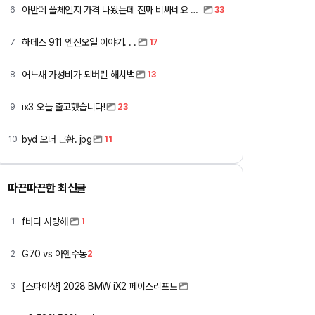
아반떼 풀체인지 가격 나왔는데 진짜 비싸네요 ㅎㅎ
6
33
하데스 911 엔진오일 이야기. . .
7
17
어느새 가성비가 되버린 해치백
8
13
ix3 오늘 출고했습니다!
9
23
byd 오너 근황. jpg
10
11
따끈따끈한 최신글
f바디 사랑해
1
1
G70 vs 아엔수동
2
2
[스파이샷] 2028 BMW iX2 페이스리프트
3