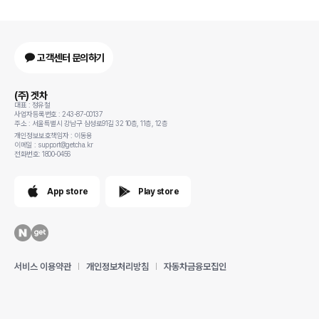
고객센터 문의하기
(주) 겟차
대표 : 정유철
사업자등록번호 : 243-87-00137
주소 : 서울특별시 강남구 삼성로91길 32 10층, 11층, 12층
개인정보보호책임자 : 이동용
이메일 : support@getcha.kr
전화번호: 1800-0456
App store
Play store
서비스 이용약관
개인정보처리방침
자동차금융모집인