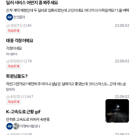
딜러 서비스 어떤지 좀 봐주세요
신차 계약 예정인데 두 딜러로 압축되었는데 고민이네요 어디가 더 이득일까요? 1.올 버텍
스 900, qxd8000, 4종ppf, 코일메트, 유리막코팅, 신차검수 2.현금지원 100 1번이 끌
천연콜라
리
3
7
2,146
22.09.02
자유주제
태풍 걱정이에요
걱정이네요
ricojins
0
0
1,278
22.09.02
자유주제
회원님들도?
저만그런가요? 예전에 추석이나.설날은 설레이고 좋았는데 크리스마스도.. 근데 어느순
탈퇴자
간부터 명절 분위기크리스마스분위기 그런걸 못느끼네요ㅋ 나이탓인가?ㅋㅋ 저만그런
가요?
4
12
1,447
22.09.02
자유주제
K-고속도로 근황 gif
만취후 고속도로 위에서 숙면중
마행배야돌았나
3
5
1,638
22.09.02