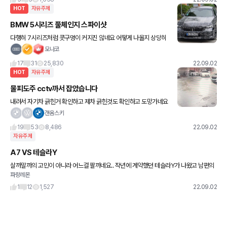
HOT
자유주제
BMW 5시리즈 풀체인지 스파이샷
다행히 7시리즈처럼 콧구멍이 커지진 않네요 어떻게 나올지 상당히
기대됩니다 ㅎㅎ
모나코
17
31
25,830
22.09.02
HOT
자유주제
물피도주 cctv까서 잡았습니다
내려서 자기차 긁힌거 확인하고 제차 긁힌것도 확인하고 도망가네요
ㅋㅋㅋㅋ
갠옴스키
19
53
8,486
22.09.02
자유주제
A7 VS 테슬라Y
살까말까의 고민이 아니라 어느걸 팔까네요.. 작년에 계약했던 테슬라Y가 나왔고 남편의
파랑레몬
로망인 테슬라가 주차장에 뙁.. 테슬라가 언제나올지몰라 아우디 22년식A7 올1월에 뽑
아서 잘 타고있어요 남편은
1
12
1,527
22.09.02