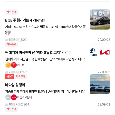
자유주제
EQE 주행거리는 471km!!!
기러기 토마토 스위스 인도인 별똥별 EQE 딱 3km만 더 길었으면 똑
바로 읽어도 거꾸로 읽어도 완벽한데 아쉽네요
1
6
1,800
22.09.02
자유주제
현대기아 미국판매량 "역대 8월 최고치" ㄷㄷㄷ
현대차·기아 지난달 미국 판매량은 13만5526대로 작년 동기 대비 1
7.7% 증가했다. 같은 기간 토요타(-9.8%), 혼다(-37.7%), 마쯔다(-
여드름
6.7%), 스바루(1.5%) 등 실적을
2
5
1,257
22.09.02
HOT
자유주제
바다앞 삼형제
영종도 카페 앞에서 포착한 BMW SUV 삼형제 입니다. 바다랑 너무
잘 어울리고 멋져서 찍었는데 혹시 겟차 회원님이실까 해서 올려봅니
치킨먹고싶다
다! ㅎㅎ
10
7
2,864
22.09.02
자유주제