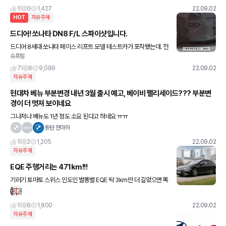
1
0
1,427
22.09.02
HOT
자유주제
드디어! 쏘나타 DN8 F/L 스파이샷입니다.
드디어 8세대 쏘나타 페이스 리프트 모델 테스트카가 포착됐는데. 전
슈프림
면부와 후면부 디자인이 바뀝니다. 출처 - 우파푸른하늘 님 유튜브
7
6
9,089
22.09.02
자유주제
현대차 베뉴 부분변경 내년 3월 출시 예고, 베이비 팰리세이드??? 부분변
경이 더 멋져 보이네요
그나저나 베뉴도 1년 정도 소요 된다고 하네요 ㅠㅠ
동탄 현마허
1
2
1,205
22.09.02
자유주제
EQE 주행거리는 471km!!!
기러기 토마토 스위스 인도인 별똥별 EQE 딱 3km만 더 길었으면 똑
바로 읽어도 거꾸로 읽어도 완벽한데 아쉽네요
1
6
1,800
22.09.02
자유주제