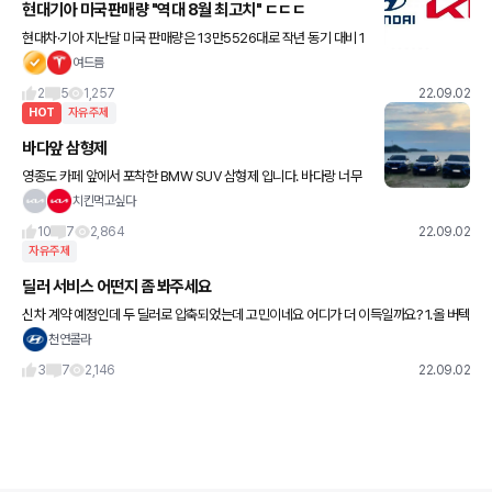
현대기아 미국판매량 "역대 8월 최고치" ㄷㄷㄷ
현대차·기아 지난달 미국 판매량은 13만5526대로 작년 동기 대비 1
7.7% 증가했다. 같은 기간 토요타(-9.8%), 혼다(-37.7%), 마쯔다(-
여드름
6.7%), 스바루(1.5%) 등 실적을
2
5
1,257
22.09.02
HOT
자유주제
바다앞 삼형제
영종도 카페 앞에서 포착한 BMW SUV 삼형제 입니다. 바다랑 너무
잘 어울리고 멋져서 찍었는데 혹시 겟차 회원님이실까 해서 올려봅니
치킨먹고싶다
다! ㅎㅎ
10
7
2,864
22.09.02
자유주제
딜러 서비스 어떤지 좀 봐주세요
신차 계약 예정인데 두 딜러로 압축되었는데 고민이네요 어디가 더 이득일까요? 1.올 버텍
스 900, qxd8000, 4종ppf, 코일메트, 유리막코팅, 신차검수 2.현금지원 100 1번이 끌
천연콜라
리
3
7
2,146
22.09.02