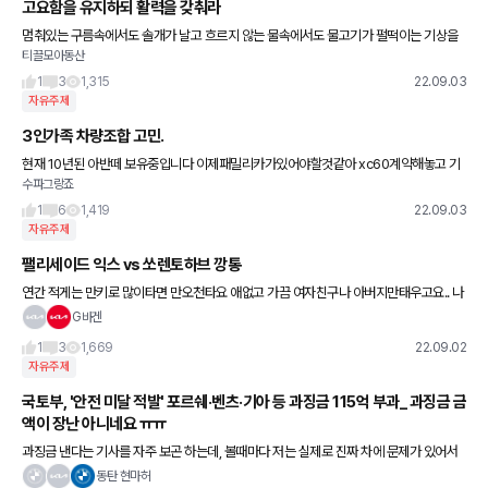
고요함을 유지하되 활력을 갖춰라
멈춰있는 구름속에서도 솔개가 날고 흐르지 않는 물속에서도 물고기가 펄떡이는 기상을
티끌모아동산
갖춰야하니 그게 바로 도를 가진 사람의 마음가짐이다. 불씨 꺼진 재나 마른 나무는 외물
에 조금도 동요되지 않는 마음
1
3
1,315
22.09.03
자유주제
3인가족 차량조합 고민.
현재 10년된 아반떼 보유중입니다 이제패밀리카가있어야할것같아 xc60계약해놓고 기
수파그랑죠
다리고 있는데 차 나오는데까지 한참이 걸려서 아래와같은 고민을 하고있는데 현명한 선
택이 뭘까요? 당장
1
6
1,419
22.09.03
자유주제
팰리세이드 익스 vs 쏘렌토하브 깡통
연간 적게는 만키로 많이타면 만오천타요 애없고 가끔 여자친구나 아버지만태우고요.. 나
이는38살 40살까진결혼생각없구 달 400에서500벌어요 팰리세이드저는깡통블랙너
G바겐
무멋지더라구요 쏘렌토도멋지구 다만
1
3
1,669
22.09.02
자유주제
국토부, '안전 미달 적발' 포르쉐·벤츠·기아 등 과징금 115억 부과_ 과징금 금
액이 장난 아니네요 ㅠㅠ
과징금 낸다는 기사를 자주 보곤 하는데, 볼때마다 저는 실제로 진짜 차에 문제가 있어서
그런건지, 괜히 트집 잡아서 과징금 부과 하는건지.. 궁금하네요
동탄 현마허