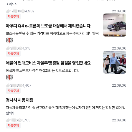
조이지지
세무사 말로는 리스나 현금이나 똑같다고함 근데 자동차 딜러는 리스가 할인 더 많이 해준
다고함. 리스
12
19
4,982
22.09.06
자유주제
아우디 Q4 e-트론이 보조금 대상에서 제외됐습니다.
보조금을 받을 수 있는 가격대를 책정하고도 저온 주행거리에서 발목
을 잡혔네요. 다행히(?) 스포트백 모델은 보조금을 받을 수 있다고 합
니다.
3
6
1,618
22.09.06
자유주제
애플이 현대모비스 자율주행 총괄 임원을 영입했네요
애플카 프로젝트가 점점 현실화되는 것으로 보입니다.
3
3
1,407
22.09.06
자유주제
정차시 시동 꺼짐
자동차를 타고가던 중 신호대기를 위해 정차했는데 갑자기 엔진이 꺼지는 황당한 일이 벌
탈퇴자
어졌습니다. 여러번 발생되어 얼마전에 정비업체를 찾아 원인을 알아보려고 했지만 시스
템 점검해도 이상이 없다고 하네
1
6
1,703
22.09.06
자유주제