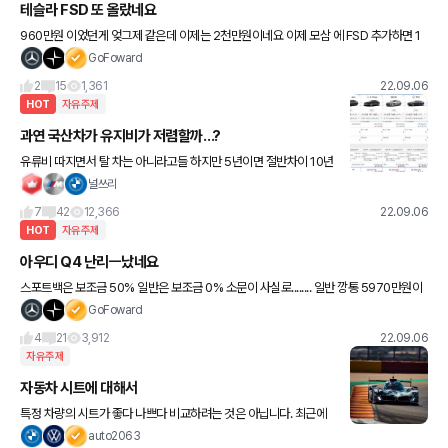
테슬라 FSD 또 올랐네요
960만원 이었던게 엊그제 같은데 이제는 2천만원이네요 이제 모삼 에 FSD 추가하면 1
억인건가요.....
GoFoward
2
15
1,361
22.09.06
HOT
자유주제
과연 국산차가 유지비가 저렴할까…?
유류비 따지면서 탈 차는 아니라고들 하지만 5년이면 절반차이 10년
이면 저정도 차이인데 과연 저렴한게 맞을까요? 더군다나 실연비로
널쓰리
따지면 더 날 수도 있습니다 오래 탄건 아니지만 실연비로는 더 차
7
42
12,366
22.09.06
HOT
자유주제
아우디 Q4 난리ㅡ났네요
스포트백은 보조금 50% 일반은 보조금 0% 소문이 사실로........ 일반 깡통 5970만원이
지만 보조금이 없어서 eqa보다 비싸지네요 난리났습니다 지금
GoFoward
4
21
3,912
22.09.06
자유주제
자동차 시트에 대해서
특정 차량의 시트가 좋다 나쁘다 비교하려는 것은 아닙니다. 최근에
허리 통증을 앓았다가 거의 정상으로 회복된 후 시트 포지션과 좋은
auto2063