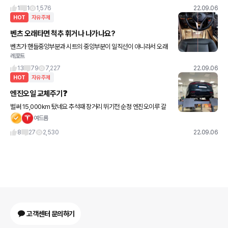
시트에 민감해져 버려서 계속 머리 속에만 있던 느낌과 생각을 옮
1
1
1,576
22.09.06
HOT
자유주제
벤츠 오래타면 척추 휘거나 나가나요?
벤츠가 핸들중앙부분과 시트의 중앙부분이 일직선이 아니라서 오래
레포트
타면 척추나간다는데 혹시 진짠가요? 오너님들 알려주시면감사하겠
습니다. 사진참고해주세용
13
79
7,227
22.09.06
HOT
자유주제
엔진오일 교체주기❓
벌써 15,000km 탔네요 추석때 장거리 뛰기전 순정 엔진오이루 갈
아줬어요 출고 후 4회 무료라 비용은 안들었구요 각종 필터류도 무료
여드름
로 갈았네요 오일 교환 후 솔직히 체감은 전혀 안되
8
27
2,530
22.09.06
고객센터 문의하기