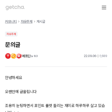
커뮤니티
자유주제
게시글
자유주제
문의글
에프딘
22.09.06
1,689
Lv
83
안녕하세요
오랜만에 글올립니다
조용히 눈팅하면서 포인트 룰렛 돌리는 재미로 하루하루 살고 있습