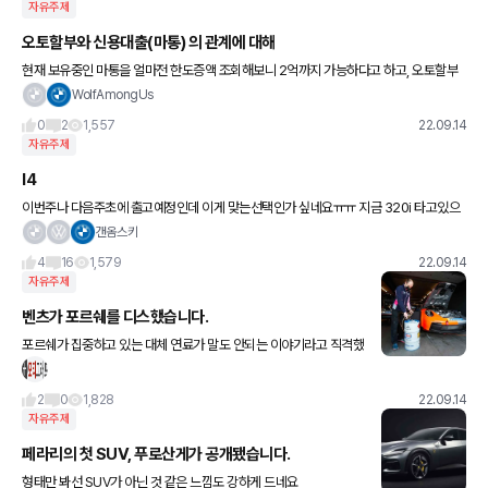
자유주제
오토할부와 신용대출(마통) 의 관계에 대해
현재 보유중인 마통을 얼마전 한도증액 조회해보니 2억까지 가능하다고 하고, 오토할부
는 1억까지 승인 가능한걸로 나오던데요 마통을 지금 증액해놓게 되면(한 5천~1억 정도)
WolfAmongUs
추후 오토할부 신청시 D
0
2
1,557
22.09.14
자유주제
I4
이번주나 다음주초에 출고예정인데 이게 맞는선택인가 싶네요ㅠㅠ 지금 320i 타고있으
나 한달에 주유비 30이 너무아깝단 생각을 하다 시승 후 계약까지했는데 워낙 펀드라이
갠옴스키
빙을 즐기는 스타일이라(
4
16
1,579
22.09.14
자유주제
벤츠가 포르쉐를 디스했습니다.
포르쉐가 집중하고 있는 대체 연료가 말도 안되는 이야기라고 직격했
네요.
2
0
1,828
22.09.14
자유주제
페라리의 첫 SUV, 푸로산게가 공개됐습니다.
형태만 봐선 SUV가 아닌 것 같은 느낌도 강하게 드네요