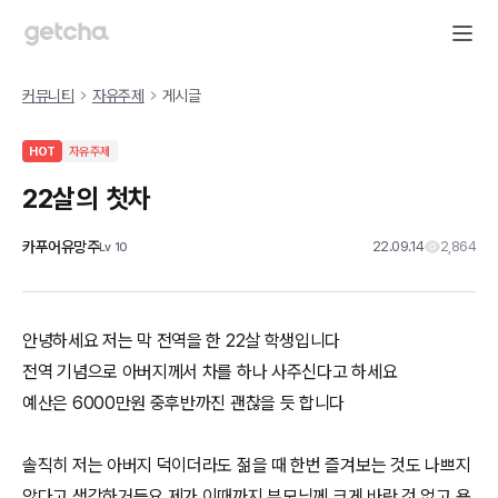
커뮤니티
자유주제
게시글
HOT
자유주제
22살의 첫차
카푸어유망주
22.09.14
2,864
Lv
10
안녕하세요 저는 막 전역을 한 22살 학생입니다
전역 기념으로 아버지께서 차를 하나 사주신다고 하세요
예산은 6000만원 중후반까진 괜찮을 듯 합니다
솔직히 저는 아버지 덕이더라도 젊을 때 한번 즐겨보는 것도 나쁘지
않다고 생각하거든요 제가 이때까지 부모님께 크게 바란 것 없고 용