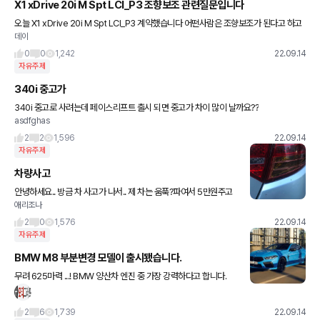
X1 xDrive 20i M Spt LCI_P3 조향보조 관련질문입니다
오늘 X1 xDrive 20i M Spt LCI_P3 계약했습니다 어떤사람은 조향보조가 된다고 하고
데이
또 어떤사람은 조향에 대한 보조가 없다고 하는데 확실히 아시는분 계시면 조언 부탁드립
니다
0
0
1,242
22.09.14
자유주제
340i 중고가
340i 중고로 사려는데 페이스리프트 출시 되면 중고가 차이 많이 날까요??
asdfghas
2
2
1,596
22.09.14
자유주제
차량사고
안녕하세요.. 방금 차 사고가 나서.. 제 차는 움푹?파여서 5만원주고
애리조나
폈거든요.. 근데 여기 램프 밑부분이 조금 부셔졌는데 이거 안고쳐도
상관없나요? 혹시 빗물 들어가고 그러면 나중에 뭔일생길까
2
0
1,576
22.09.14
자유주제
BMW M8 부분변경 모델이 출시됐습니다.
무려 625마력 ...! BMW 양산차 엔진 중 가장 강력하다고 합니다.
2
6
1,739
22.09.14