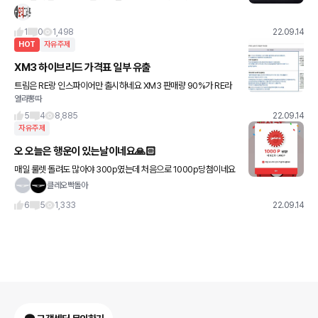
1
0
1,498
22.09.14
HOT
자유주제
XM3 하이브리드 가격표 일부 유출
트림은 RE랑 인스파이어만 출시하네요 XM3 판매량 90%가 RE라
열라뽕따
고 하던데 그 부분 반영해서 하위 트림 없애고 상위 트림만 운영하는
거 같습니다 연비도 궁금하고 가격은 어떻게 나올지 궁
5
4
8,885
22.09.14
자유주제
오 오늘은 행운이 있는날이네요🙏🏻
매일 룰렛 돌려도 많아야 300p였는데 처음으로 1000p당첨이네요
ㅋㅋㅋㅋㅋㅋㅋ 뭔가 로또당첨된기분🤣
클레오빡돌아
6
5
1,333
22.09.14